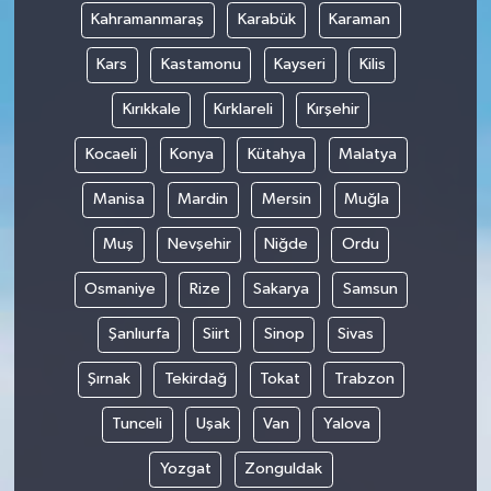
Kahramanmaraş
Karabük
Karaman
Kars
Kastamonu
Kayseri
Kilis
Kırıkkale
Kırklareli
Kırşehir
Kocaeli
Konya
Kütahya
Malatya
Manisa
Mardin
Mersin
Muğla
Muş
Nevşehir
Niğde
Ordu
Osmaniye
Rize
Sakarya
Samsun
Şanlıurfa
Siirt
Sinop
Sivas
Şırnak
Tekirdağ
Tokat
Trabzon
Tunceli
Uşak
Van
Yalova
Yozgat
Zonguldak