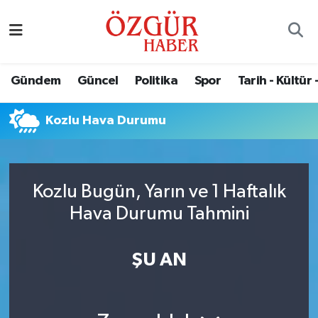
Alısveriş
MODA - GÜZELLİK
Nöbetçi Eczaneler
Gündem
Güncel
Politika
Spor
Tarih - Kültür 
Bilim / Teknoloji
Hava Durumu
Kozlu Hava Durumu
Eğitim
Namaz Vakitleri
Ekonomi
Trafik Durumu
Kozlu Bugün, Yarın ve 1 Haftalık
Güncel
Süper Lig Puan Durumu ve Fikstür
Hava Durumu Tahmini
Gündem
Tüm Manşetler
ŞU AN
Magazin
Son Dakika Haberleri
Politika
Haber Arşivi