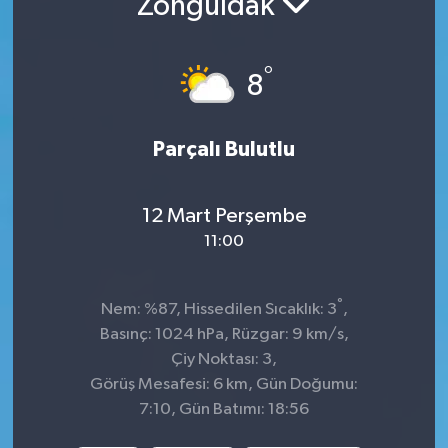
Zonguldak
Sağlık
°
8
Spor
Tarih - Kültür - Sanat - Turizm
Parçalı Bulutlu
Yaşam
12 Mart Perşembe
11:00
°
Nem: %87, Hissedilen Sıcaklık: 3
,
Basınç: 1024 hPa, Rüzgar: 9 km/s,
Çiy Noktası: 3,
Görüş Mesafesi: 6 km, Gün Doğumu:
7:10, Gün Batımı: 18:56