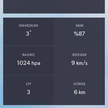
HISSEDILEN
NEM
°
3
%87
BASINÇ
RÜZGAR
1024
9
hpa
km/s
ÇIY
GÖRÜŞ
3
6
km