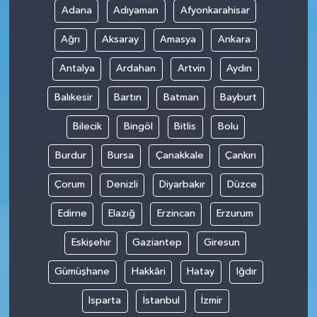
Adana
Adıyaman
Afyonkarahisar
Ağrı
Aksaray
Amasya
Ankara
Antalya
Ardahan
Artvin
Aydın
Balıkesir
Bartın
Batman
Bayburt
Bilecik
Bingöl
Bitlis
Bolu
Burdur
Bursa
Çanakkale
Çankırı
Çorum
Denizli
Diyarbakır
Düzce
Edirne
Elazığ
Erzincan
Erzurum
Eskişehir
Gaziantep
Giresun
Gümüşhane
Hakkâri
Hatay
Iğdır
Isparta
İstanbul
İzmir