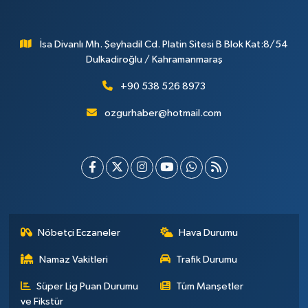
İsa Divanlı Mh. Şeyhadil Cd. Platin Sitesi B Blok Kat:8/54
Dulkadiroğlu / Kahramanmaraş
+90 538 526 8973
ozgurhaber@hotmail.com
Nöbetçi Eczaneler
Hava Durumu
Namaz Vakitleri
Trafik Durumu
Süper Lig Puan Durumu
Tüm Manşetler
ve Fikstür