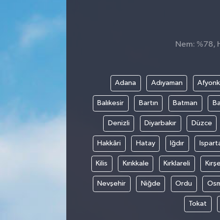
Sağlık
Spor
Nem: %78, Hi
Tarih - Kültür - Sanat - Turizm
Adana
Adıyaman
Afyonk
Yaşam
Balıkesir
Bartın
Batman
Ba
Denizli
Diyarbakır
Düzce
Hakkâri
Hatay
Iğdır
Ispart
Kilis
Kırıkkale
Kırklareli
Kırşe
Nevşehir
Niğde
Ordu
Osm
Tokat