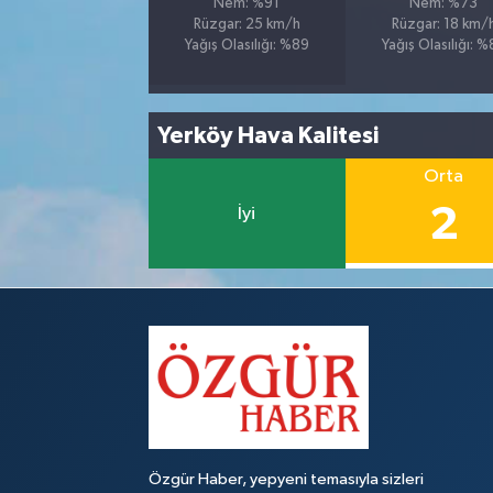
Nem: %91
Nem: %73
Rüzgar: 25 km/h
Rüzgar: 18 km/
Yağış Olasılığı: %89
Yağış Olasılığı: 
Yerköy Hava Kalitesi
Orta
2
İyi
Özgür Haber, yepyeni temasıyla sizleri