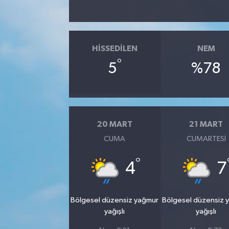
HISSEDILEN
NEM
°
5
%78
20 MART
21 MART
CUMA
CUMARTESI
°
4
7
Bölgesel düzensiz yağmur
Bölgesel düzensiz 
yağışlı
yağışlı