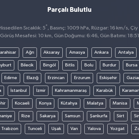
Parçalı Bulutlu
°
ssedilen Sıcaklık: 5
, Basınç: 1009 hPa, Rüzgar: 16 km/s, Çiy 
Görüş Mesafesi: 10 km, Gün Doğumu: 6:46, Gün Batımı: 18:5
arahisar
Ağrı
Aksaray
Amasya
Ankara
Antalya
yburt
Bilecik
Bingöl
Bitlis
Bolu
Burdur
Bursa
Edirne
Elazığ
Erzincan
Erzurum
Eskişehir
Gazia
a
İstanbul
İzmir
Kahramanmaraş
Karabük
Karama
hir
Kocaeli
Konya
Kütahya
Malatya
Manisa
aniye
Rize
Sakarya
Samsun
Şanlıurfa
Siirt
Si
Trabzon
Tunceli
Uşak
Van
Yalova
Yozgat
Z