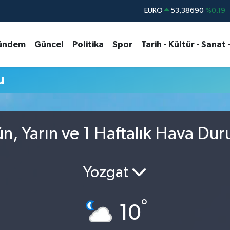
EURO
53,38690
%0.19
STERLİN
61,60380
%0.18
ündem
Güncel
Politika
Spor
Tarih - Kültür - Sanat 
G.ALTIN
6862,09000
%0.19
BİST100
14.598,00
%0
u
BITCOIN
79.591,74
%-1.82
DOLAR
45,43620
%0.02
n, Yarın ve 1 Haftalık Hava Du
Yozgat
°
10