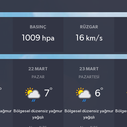
BASINÇ
RÜZGAR
1009
16
hpa
km/s
22 MART
23 MART
PAZAR
PAZARTESI
°
°
°
7
6
yağmur
Bölgesel düzensiz yağmur
Bölgesel düzensiz yağmur
Bölge
yağışlı
yağışlı