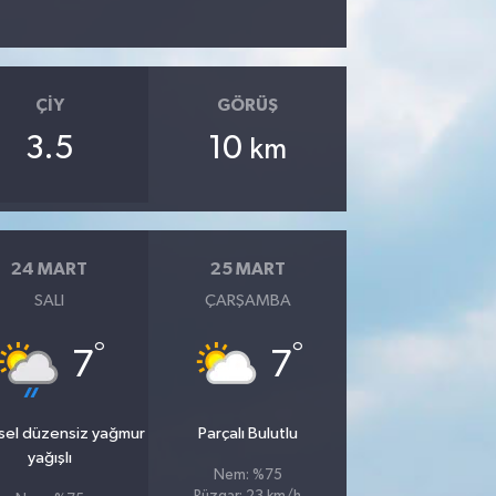
ÇIY
GÖRÜŞ
3.5
10
km
24 MART
25 MART
SALI
ÇARŞAMBA
°
°
7
7
sel düzensiz yağmur
Parçalı Bulutlu
yağışlı
Nem: %75