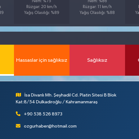
Nem: %75
Nem: %86
h
Rüzgar: 20 km/h
Rüzgar: 11 km/h
%89
Yağış Olasılığı: %89
Yağış Olasılığı: %88
Ya
Hassaslar için sağlıksız
Sağlıksız
İsa Divanlı Mh. Şeyhadil Cd. Platin Sitesi B Blok
Kat:8/54 Dulkadiroğlu / Kahramanmaraş
+90 538 526 8973
ozgurhaber@hotmail.com