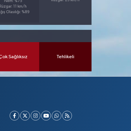
Rüzgar: 23 km/h
Nem: %75
Rüzgar: 11 km/h
ğış Olasılığı: %89
Çok Sağlıksız
Tehlikeli