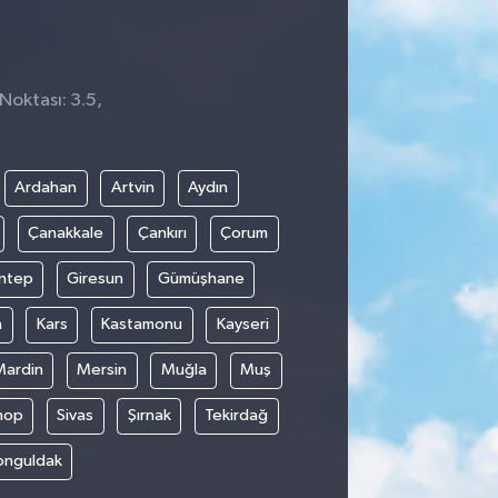
Noktası: 3.5,
1
Ardahan
Artvin
Aydın
Çanakkale
Çankırı
Çorum
ntep
Giresun
Gümüşhane
n
Kars
Kastamonu
Kayseri
Mardin
Mersin
Muğla
Muş
nop
Sivas
Şırnak
Tekirdağ
onguldak