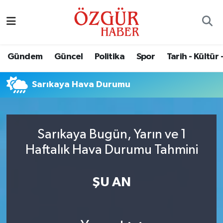
Alısveriş
MODA - GÜZELLİK
Nöbetçi Eczaneler
Gündem
Güncel
Politika
Spor
Tarih - Kültür 
Bilim / Teknoloji
Hava Durumu
Sarıkaya Hava Durumu
Eğitim
Namaz Vakitleri
Ekonomi
Trafik Durumu
Sarıkaya Bugün, Yarın ve 1
Güncel
Süper Lig Puan Durumu ve Fikstür
Haftalık Hava Durumu Tahmini
Gündem
Tüm Manşetler
ŞU AN
Magazin
Son Dakika Haberleri
Politika
Haber Arşivi