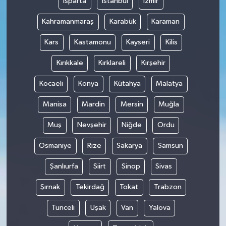
Isparta
İstanbul
İzmir
Kahramanmaraş
Karabük
Karaman
Kars
Kastamonu
Kayseri
Kilis
Kırıkkale
Kırklareli
Kırşehir
Kocaeli
Konya
Kütahya
Malatya
Manisa
Mardin
Mersin
Muğla
Muş
Nevşehir
Niğde
Ordu
Osmaniye
Rize
Sakarya
Samsun
Şanlıurfa
Siirt
Sinop
Sivas
Şırnak
Tekirdağ
Tokat
Trabzon
Tunceli
Uşak
Van
Yalova