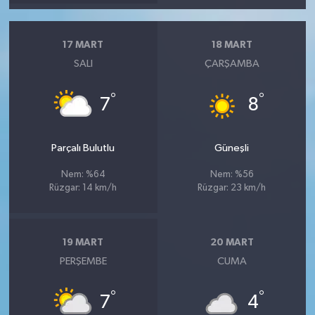
17 MART
18 MART
SALI
ÇARŞAMBA
°
°
7
8
Parçalı Bulutlu
Güneşli
Nem: %64
Nem: %56
Rüzgar: 14 km/h
Rüzgar: 23 km/h
19 MART
20 MART
PERŞEMBE
CUMA
°
°
7
4