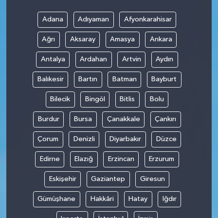
Adana
Adıyaman
Afyonkarahisar
Ağrı
Aksaray
Amasya
Ankara
Antalya
Ardahan
Artvin
Aydın
Balıkesir
Bartın
Batman
Bayburt
Bilecik
Bingöl
Bitlis
Bolu
Burdur
Bursa
Çanakkale
Çankırı
Çorum
Denizli
Diyarbakır
Düzce
Edirne
Elazığ
Erzincan
Erzurum
Eskişehir
Gaziantep
Giresun
Gümüşhane
Hakkâri
Hatay
Iğdır