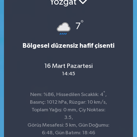
Yozgat
Sağlık
°
7
Spor
Tarih - Kültür - Sanat - Turizm
Bölgesel düzensiz hafif çisenti
Yaşam
16 Mart Pazartesi
14:45
°
Nem: %86, Hissedilen Sıcaklık: 4
,
Basınç: 1012 hPa, Rüzgar: 10 km/s,
Toplam Yağış: 0 mm, Çiy Noktası:
3.5,
Görüş Mesafesi: 5 km, Gün Doğumu:
6:48, Gün Batımı: 18:46