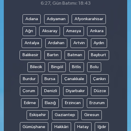
6:27, Gün Batımı: 18:43
Adana
Adıyaman
Afyonkarahisar
Ağrı
Aksaray
Amasya
Ankara
Antalya
Ardahan
Artvin
Aydın
Balıkesir
Bartın
Batman
Bayburt
Bilecik
Bingöl
Bitlis
Bolu
Burdur
Bursa
Çanakkale
Çankırı
Çorum
Denizli
Diyarbakır
Düzce
Edirne
Elazığ
Erzincan
Erzurum
Eskişehir
Gaziantep
Giresun
Gümüşhane
Hakkâri
Hatay
Iğdır