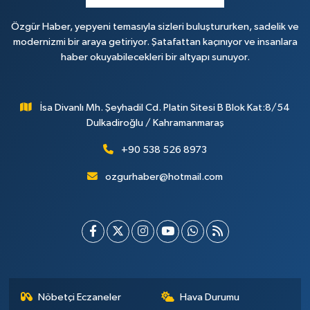
Özgür Haber, yepyeni temasıyla sizleri buluştururken, sadelik ve
modernizmi bir araya getiriyor. Şatafattan kaçınıyor ve insanlara
haber okuyabilecekleri bir altyapı sunuyor.
İsa Divanlı Mh. Şeyhadil Cd. Platin Sitesi B Blok Kat:8/54
Dulkadiroğlu / Kahramanmaraş
+90 538 526 8973
ozgurhaber@hotmail.com
Nöbetçi Eczaneler
Hava Durumu