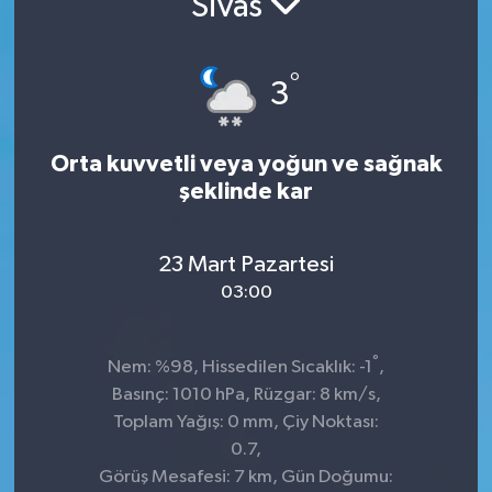
Sivas
Sağlık
°
3
Spor
Tarih - Kültür - Sanat - Turizm
Orta kuvvetli veya yoğun ve sağnak
şeklinde kar
Yaşam
23 Mart Pazartesi
03:00
°
Nem: %98, Hissedilen Sıcaklık: -1
,
Basınç: 1010 hPa, Rüzgar: 8 km/s,
Toplam Yağış: 0 mm, Çiy Noktası:
0.7,
Görüş Mesafesi: 7 km, Gün Doğumu: