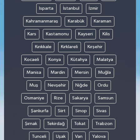
Isparta
İstanbul
İzmir
Kahramanmaraş
Karabük
Karaman
Kars
Kastamonu
Kayseri
Kilis
Kırıkkale
Kırklareli
Kırşehir
Kocaeli
Konya
Kütahya
Malatya
Manisa
Mardin
Mersin
Muğla
Muş
Nevşehir
Niğde
Ordu
Osmaniye
Rize
Sakarya
Samsun
Şanlıurfa
Siirt
Sinop
Sivas
Şırnak
Tekirdağ
Tokat
Trabzon
Tunceli
Uşak
Van
Yalova