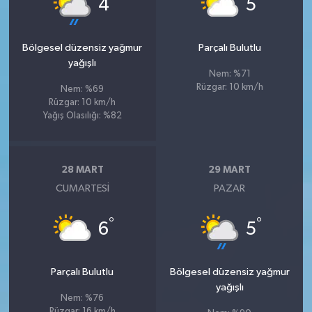
4
5
Bölgesel düzensiz yağmur
Parçalı Bulutlu
yağışlı
Nem: %71
Rüzgar: 10 km/h
Nem: %69
Rüzgar: 10 km/h
Yağış Olasılığı: %82
28 MART
29 MART
CUMARTESI
PAZAR
°
°
6
5
Parçalı Bulutlu
Bölgesel düzensiz yağmur
yağışlı
Nem: %76
Rüzgar: 16 km/h