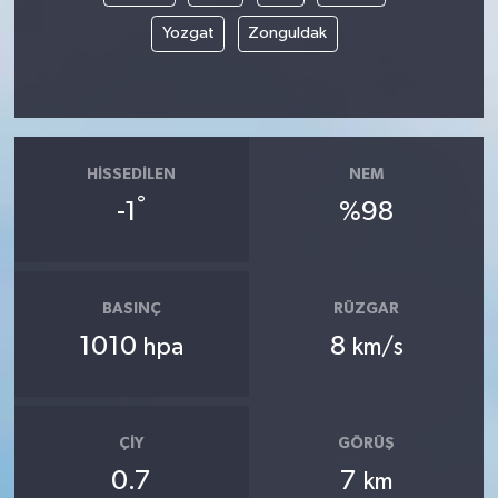
Yozgat
Zonguldak
HISSEDILEN
NEM
°
-1
%98
BASINÇ
RÜZGAR
1010
8
hpa
km/s
ÇIY
GÖRÜŞ
0.7
7
km