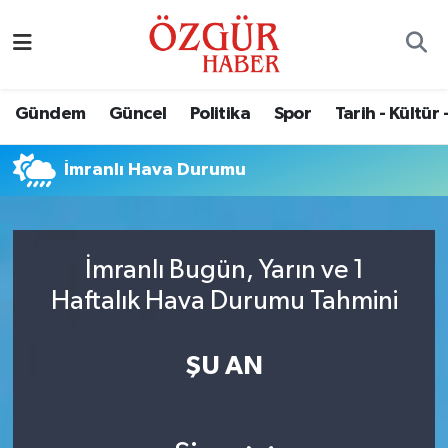
Alısveriş
MODA - GÜZELLİK
Nöbetçi Eczaneler
Gündem
Güncel
Politika
Spor
Tarih - Kültür 
Bilim / Teknoloji
Hava Durumu
İmranlı Hava Durumu
Eğitim
Namaz Vakitleri
Ekonomi
Trafik Durumu
İmranlı Bugün, Yarın ve 1
Güncel
Süper Lig Puan Durumu ve Fikstür
Haftalık Hava Durumu Tahmini
Gündem
Tüm Manşetler
ŞU AN
Magazin
Son Dakika Haberleri
Politika
Haber Arşivi