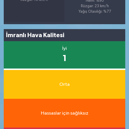
Nem: %90
Rüzgar: 23 km/h
Yağış Olasılığı: %77
İmranlı Hava Kalitesi
İyi
1
Orta
Hassaslar için sağlıksız