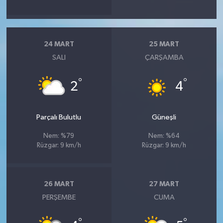
24 MART
25 MART
SALI
ÇARŞAMBA
°
°
2
4
Parçalı Bulutlu
Güneşli
Nem: %79
Nem: %64
Rüzgar: 9 km/h
Rüzgar: 9 km/h
26 MART
27 MART
PERŞEMBE
CUMA
°
°