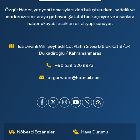
Özgür Haber, yepyeni temasıyla sizleri buluştururken, sadelik ve
modernizmi bir araya getiriyor. Şatafattan kaçınıyor ve insanlara
haber okuyabilecekleri bir altyapı sunuyor.
İsa Divanlı Mh. Şeyhadil Cd. Platin Sitesi B Blok Kat:8/54
Dulkadiroğlu / Kahramanmaraş
+90 538 526 8973
ozgurhaber@hotmail.com
Nöbetçi Eczaneler
Hava Durumu