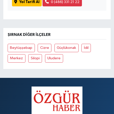
Yol Tarifi Al
0 (486) 331 21 22
ŞIRNAK DIĞER İLÇELER
Beytüşşebap
Cizre
Güçlükonak
İdil
Merkez
Silopi
Uludere