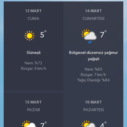
13 MART
14 MART
CUMA
CUMARTESI
°
°
5
7
Güneşli
Bölgesel düzensiz yağmur
yağışlı
Nem: %72
Rüzgar: 9 km/h
Nem: %65
Rüzgar: 7 km/h
Yağış Olasılığı: %84
15 MART
16 MART
PAZAR
PAZARTESI
°
°
7
4