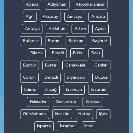
Adana
Adıyaman
Afyonkarahisar
Ağrı
Aksaray
Amasya
Ankara
Antalya
Ardahan
Artvin
Aydın
Balıkesir
Bartın
Batman
Bayburt
Bilecik
Bingöl
Bitlis
Bolu
Burdur
Bursa
Çanakkale
Çankırı
Çorum
Denizli
Diyarbakır
Düzce
Edirne
Elazığ
Erzincan
Erzurum
Eskişehir
Gaziantep
Giresun
Gümüşhane
Hakkâri
Hatay
Iğdır
Isparta
İstanbul
İzmir