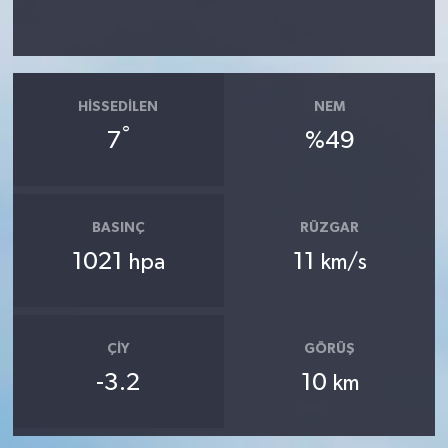
HISSEDILEN
NEM
°
7
%49
BASINÇ
RÜZGAR
1021
11
hpa
km/s
ÇIY
GÖRÜŞ
-3.2
10
km