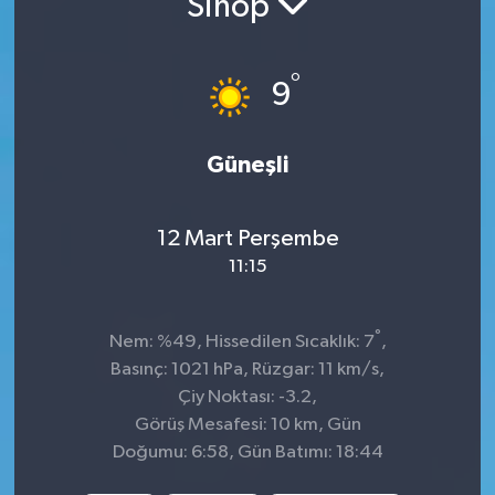
Sinop
Sağlık
°
9
Spor
Tarih - Kültür - Sanat - Turizm
Güneşli
Yaşam
12 Mart Perşembe
11:15
°
Nem: %49, Hissedilen Sıcaklık: 7
,
Basınç: 1021 hPa, Rüzgar: 11 km/s,
Çiy Noktası: -3.2,
Görüş Mesafesi: 10 km, Gün
Doğumu: 6:58, Gün Batımı: 18:44