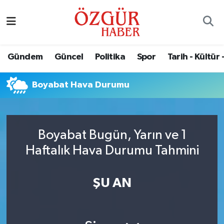
Alısveriş
MODA - GÜZELLİK
Nöbetçi Eczaneler
Gündem
Güncel
Politika
Spor
Tarih - Kültür 
Bilim / Teknoloji
Hava Durumu
Boyabat Hava Durumu
Eğitim
Namaz Vakitleri
Ekonomi
Trafik Durumu
Boyabat Bugün, Yarın ve 1
Güncel
Süper Lig Puan Durumu ve Fikstür
Haftalık Hava Durumu Tahmini
Gündem
Tüm Manşetler
ŞU AN
Magazin
Son Dakika Haberleri
Politika
Haber Arşivi