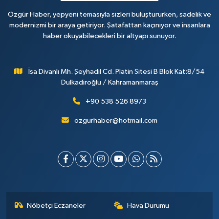
Özgür Haber, yepyeni temasıyla sizleri buluştururken, sadelik ve
modernizmi bir araya getiriyor. Şatafattan kaçınıyor ve insanlara
haber okuyabilecekleri bir altyapı sunuyor.
İsa Divanlı Mh. Şeyhadil Cd. Platin Sitesi B Blok Kat:8/54
Dulkadiroğlu / Kahramanmaraş
+90 538 526 8973
ozgurhaber@hotmail.com
Nöbetçi Eczaneler
Hava Durumu