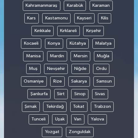
Kahramanmaraş
Karabük
Karaman
Kars
Kastamonu
Kayseri
Kilis
Kırıkkale
Kırklareli
Kırşehir
Kocaeli
Konya
Kütahya
Malatya
Manisa
Mardin
Mersin
Muğla
Muş
Nevşehir
Niğde
Ordu
Osmaniye
Rize
Sakarya
Samsun
Şanlıurfa
Siirt
Sinop
Sivas
Şırnak
Tekirdağ
Tokat
Trabzon
Tunceli
Uşak
Van
Yalova
Yozgat
Zonguldak