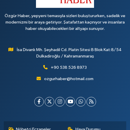
Özgür Haber, yepyeni temasıyla sizleri buluştururken, sadelik ve
modernizmi bir araya getiriyor. Şatafattan kaçınıyor ve insanlara
haber okuyabilecekleri bir altyapı sunuyor.
İsa Divanlı Mh. Şeyhadil Cd. Platin Sitesi B Blok Kat:8/54
Dulkadiroğlu / Kahramanmaraş
+90 538 526 8973
ozgurhaber@hotmail.com
Nöbetçi Eczaneler
Hava Durumu