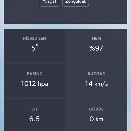
Yozgat
Zonguldak
HISSEDILEN
NEM
°
5
%97
BASINÇ
RÜZGAR
1012
14
hpa
km/s
ÇIY
GÖRÜŞ
6.5
0
km