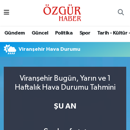
Alısveriş
MODA - GÜZELLİK
Nöbetçi Eczaneler
Gündem
Güncel
Politika
Spor
Tarih - Kültür 
Bilim / Teknoloji
Hava Durumu
Viranşehir Hava Durumu
Eğitim
Namaz Vakitleri
Ekonomi
Trafik Durumu
Viranşehir Bugün, Yarın ve 1
Güncel
Süper Lig Puan Durumu ve Fikstür
Haftalık Hava Durumu Tahmini
Gündem
Tüm Manşetler
ŞU AN
Magazin
Son Dakika Haberleri
Politika
Haber Arşivi