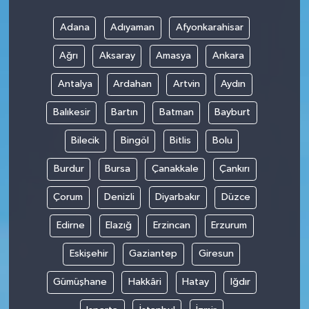
Adana
Adıyaman
Afyonkarahisar
Ağrı
Aksaray
Amasya
Ankara
Antalya
Ardahan
Artvin
Aydın
Balıkesir
Bartın
Batman
Bayburt
Bilecik
Bingöl
Bitlis
Bolu
Burdur
Bursa
Çanakkale
Çankırı
Çorum
Denizli
Diyarbakır
Düzce
Edirne
Elazığ
Erzincan
Erzurum
Eskişehir
Gaziantep
Giresun
Gümüşhane
Hakkâri
Hatay
Iğdır