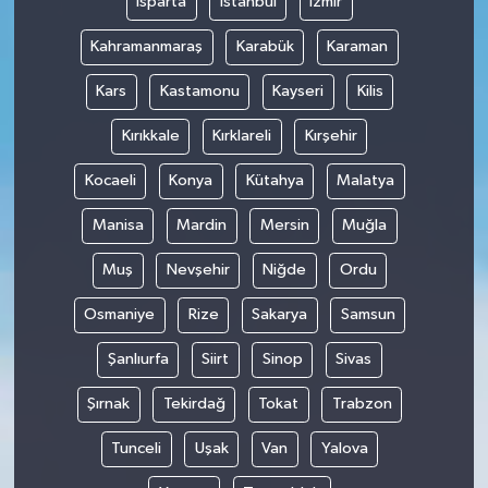
Isparta
İstanbul
İzmir
Kahramanmaraş
Karabük
Karaman
Kars
Kastamonu
Kayseri
Kilis
Kırıkkale
Kırklareli
Kırşehir
Kocaeli
Konya
Kütahya
Malatya
Manisa
Mardin
Mersin
Muğla
Muş
Nevşehir
Niğde
Ordu
Osmaniye
Rize
Sakarya
Samsun
Şanlıurfa
Siirt
Sinop
Sivas
Şırnak
Tekirdağ
Tokat
Trabzon
Tunceli
Uşak
Van
Yalova