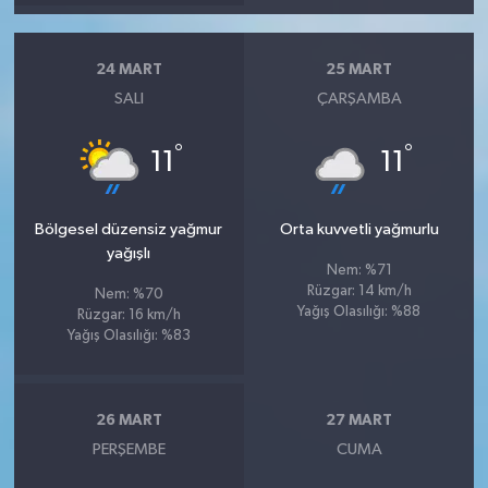
24 MART
25 MART
SALI
ÇARŞAMBA
°
°
11
11
Bölgesel düzensiz yağmur
Orta kuvvetli yağmurlu
yağışlı
Nem: %71
Rüzgar: 14 km/h
Nem: %70
Yağış Olasılığı: %88
Rüzgar: 16 km/h
Yağış Olasılığı: %83
26 MART
27 MART
PERŞEMBE
CUMA