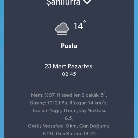
Şanlıurfa
Sağlık
°
14
Spor
Tarih - Kültür - Sanat - Turizm
Puslu
Yaşam
23 Mart Pazartesi
02:45
°
Nem: %97, Hissedilen Sıcaklık: 5
,
Basınç: 1012 hPa, Rüzgar: 14 km/s,
Toplam Yağış: 0 mm, Çiy Noktası:
6.5,
Görüş Mesafesi: 0 km, Gün Doğumu:
6:20, Gün Batımı: 18:35