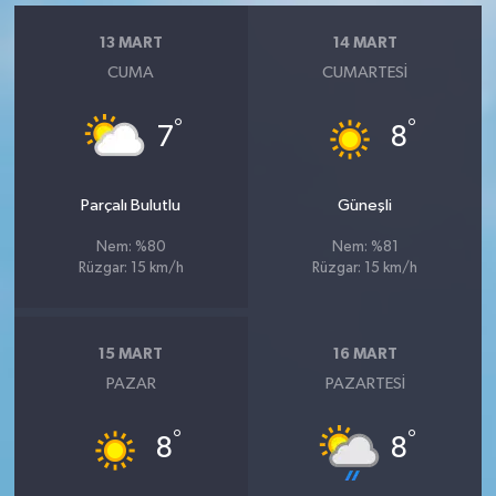
13 MART
14 MART
CUMA
CUMARTESI
°
°
7
8
Parçalı Bulutlu
Güneşli
Nem: %80
Nem: %81
Rüzgar: 15 km/h
Rüzgar: 15 km/h
15 MART
16 MART
PAZAR
PAZARTESI
°
°
8
8