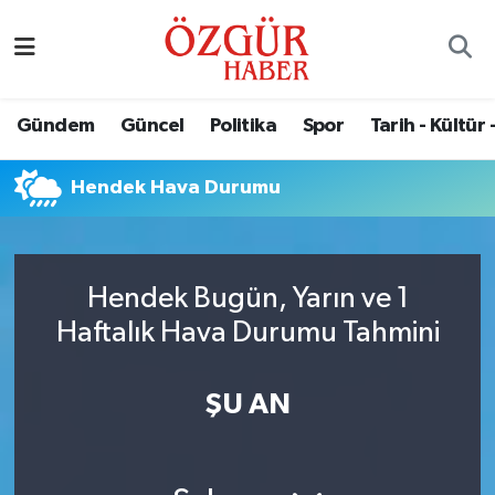
Alısveriş
MODA - GÜZELLİK
Nöbetçi Eczaneler
Gündem
Güncel
Politika
Spor
Tarih - Kültür 
Bilim / Teknoloji
Hava Durumu
Hendek Hava Durumu
Eğitim
Namaz Vakitleri
Ekonomi
Trafik Durumu
Hendek Bugün, Yarın ve 1
Güncel
Süper Lig Puan Durumu ve Fikstür
Haftalık Hava Durumu Tahmini
Gündem
Tüm Manşetler
ŞU AN
Magazin
Son Dakika Haberleri
Politika
Haber Arşivi