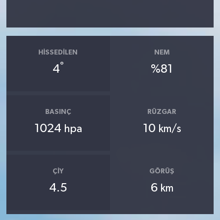
HISSEDILEN
NEM
°
4
%81
BASINÇ
RÜZGAR
1024
10
hpa
km/s
ÇIY
GÖRÜŞ
4.5
6
km