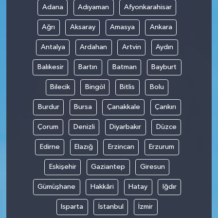
Adana
Adıyaman
Afyonkarahisar
Ağrı
Aksaray
Amasya
Ankara
Antalya
Ardahan
Artvin
Aydın
Balıkesir
Bartın
Batman
Bayburt
Bilecik
Bingöl
Bitlis
Bolu
Burdur
Bursa
Çanakkale
Çankırı
Çorum
Denizli
Diyarbakır
Düzce
Edirne
Elazığ
Erzincan
Erzurum
Eskişehir
Gaziantep
Giresun
Gümüşhane
Hakkâri
Hatay
Iğdır
Isparta
İstanbul
İzmir