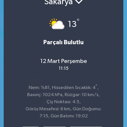
Sakarya
Sağlık
°
13
Spor
Tarih - Kültür - Sanat - Turizm
Parçalı Bulutlu
Yaşam
12 Mart Perşembe
11:15
°
Nem: %81, Hissedilen Sıcaklık: 4
,
Basınç: 1024 hPa, Rüzgar: 10 km/s,
Çiy Noktası: 4.5,
Görüş Mesafesi: 6 km, Gün Doğumu:
7:15, Gün Batımı: 19:02