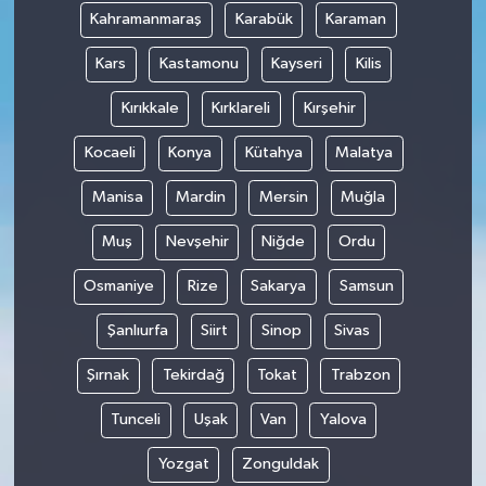
Kahramanmaraş
Karabük
Karaman
Kars
Kastamonu
Kayseri
Kilis
Kırıkkale
Kırklareli
Kırşehir
Kocaeli
Konya
Kütahya
Malatya
Manisa
Mardin
Mersin
Muğla
Muş
Nevşehir
Niğde
Ordu
Osmaniye
Rize
Sakarya
Samsun
Şanlıurfa
Siirt
Sinop
Sivas
Şırnak
Tekirdağ
Tokat
Trabzon
Tunceli
Uşak
Van
Yalova
Yozgat
Zonguldak