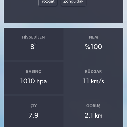
Yozgat
Zonguldak
HISSEDILEN
NEM
°
8
%100
BASINÇ
RÜZGAR
1010
11
hpa
km/s
ÇIY
GÖRÜŞ
7.9
2.1
km