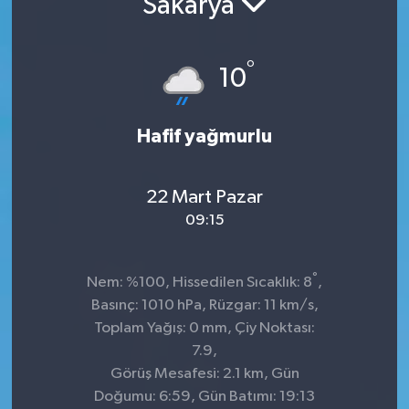
Sakarya
Sağlık
°
10
Spor
Tarih - Kültür - Sanat - Turizm
Hafif yağmurlu
Yaşam
22 Mart Pazar
09:15
°
Nem: %100, Hissedilen Sıcaklık: 8
,
Basınç: 1010 hPa, Rüzgar: 11 km/s,
Toplam Yağış: 0 mm, Çiy Noktası:
7.9,
Görüş Mesafesi: 2.1 km, Gün
Doğumu: 6:59, Gün Batımı: 19:13