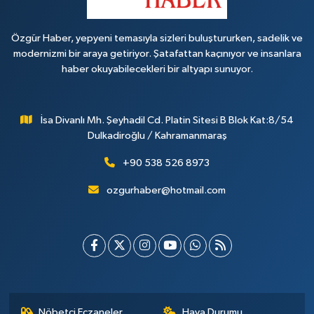
Özgür Haber, yepyeni temasıyla sizleri buluştururken, sadelik ve
modernizmi bir araya getiriyor. Şatafattan kaçınıyor ve insanlara
haber okuyabilecekleri bir altyapı sunuyor.
İsa Divanlı Mh. Şeyhadil Cd. Platin Sitesi B Blok Kat:8/54
Dulkadiroğlu / Kahramanmaraş
+90 538 526 8973
ozgurhaber@hotmail.com
Nöbetçi Eczaneler
Hava Durumu