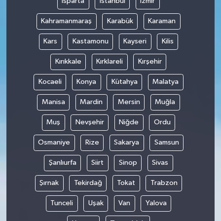
Isparta
İstanbul
İzmir
Kahramanmaraş
Karabük
Karaman
Kars
Kastamonu
Kayseri
Kilis
Kırıkkale
Kırklareli
Kırşehir
Kocaeli
Konya
Kütahya
Malatya
Manisa
Mardin
Mersin
Muğla
Muş
Nevşehir
Niğde
Ordu
Osmaniye
Rize
Sakarya
Samsun
Şanlıurfa
Siirt
Sinop
Sivas
Şırnak
Tekirdağ
Tokat
Trabzon
Tunceli
Uşak
Van
Yalova