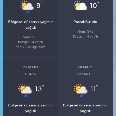
°
°
9
10
Bölgesel düzensiz yağmur
Parçalı Bulutlu
yağışlı
Nem: %78
Rüzgar: 14 km/h
Nem: %89
Rüzgar: 14 km/h
Yağış Olasılığı: %86
27 MART
28 MART
CUMA
CUMARTESI
°
°
13
11
Bölgesel düzensiz yağmur
Bölgesel düzensiz yağmur
yağışlı
yağışlı