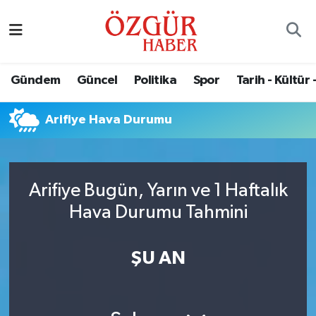
Alısveriş
MODA - GÜZELLİK
Nöbetçi Eczaneler
Gündem
Güncel
Politika
Spor
Tarih - Kültür 
Bilim / Teknoloji
Hava Durumu
Arifiye Hava Durumu
Eğitim
Namaz Vakitleri
Ekonomi
Trafik Durumu
Arifiye Bugün, Yarın ve 1 Haftalık
Güncel
Süper Lig Puan Durumu ve Fikstür
Hava Durumu Tahmini
Gündem
Tüm Manşetler
ŞU AN
Magazin
Son Dakika Haberleri
Politika
Haber Arşivi