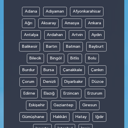
Adana
Adıyaman
Afyonkarahisar
Ağrı
Aksaray
Amasya
Ankara
Antalya
Ardahan
Artvin
Aydın
Balıkesir
Bartın
Batman
Bayburt
Bilecik
Bingöl
Bitlis
Bolu
Burdur
Bursa
Çanakkale
Çankırı
Çorum
Denizli
Diyarbakır
Düzce
Edirne
Elazığ
Erzincan
Erzurum
Eskişehir
Gaziantep
Giresun
Gümüşhane
Hakkâri
Hatay
Iğdır