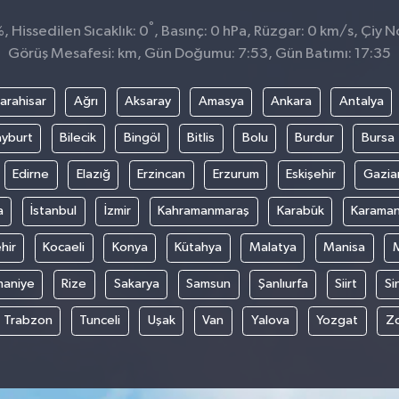
°
 Hissedilen Sıcaklık: 0
, Basınç: 0 hPa, Rüzgar: 0 km/s, Çiy No
Görüş Mesafesi: km, Gün Doğumu: 7:53, Gün Batımı: 17:35
arahisar
Ağrı
Aksaray
Amasya
Ankara
Antalya
yburt
Bilecik
Bingöl
Bitlis
Bolu
Burdur
Bursa
Edirne
Elazığ
Erzincan
Erzurum
Eskişehir
Gazia
a
İstanbul
İzmir
Kahramanmaraş
Karabük
Karama
hir
Kocaeli
Konya
Kütahya
Malatya
Manisa
aniye
Rize
Sakarya
Samsun
Şanlıurfa
Siirt
Si
Trabzon
Tunceli
Uşak
Van
Yalova
Yozgat
Z