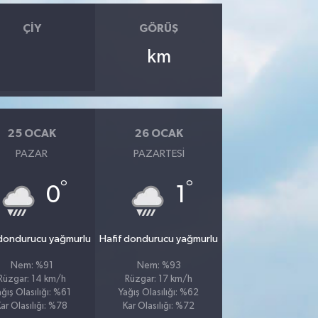
ÇIY
GÖRÜŞ
km
25 OCAK
26 OCAK
PAZAR
PAZARTESI
°
°
0
1
 dondurucu yağmurlu
Hafif dondurucu yağmurlu
Nem: %91
Nem: %93
Rüzgar: 14 km/h
Rüzgar: 17 km/h
ağış Olasılığı: %61
Yağış Olasılığı: %62
ar Olasılığı: %78
Kar Olasılığı: %72