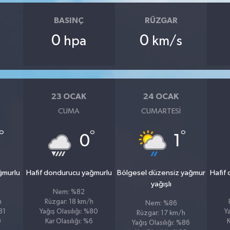
BASINÇ
RÜZGAR
0
0
hpa
km/s
23 OCAK
24 OCAK
CUMA
CUMARTESI
°
°
°
0
1
ğmurlu
Hafif dondurucu yağmurlu
Bölgesel düzensiz yağmur
Hafif
yağışlı
Nem: %82
h
Rüzgar: 18 km/h
Nem: %86
81
Yağış Olasılığı: %80
Y
Rüzgar: 17 km/h
9
Kar Olasılığı: %6
K
Yağış Olasılığı: %86