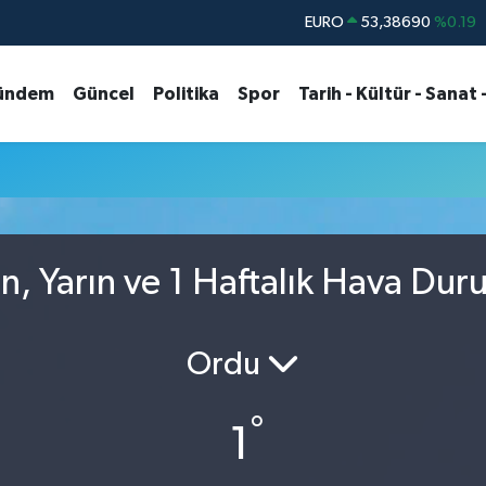
EURO
53,38690
%0.19
STERLİN
61,60380
%0.18
ündem
Güncel
Politika
Spor
Tarih - Kültür - Sanat 
G.ALTIN
6862,09000
%0.19
BİST100
14.598,00
%0
BITCOIN
79.591,74
%-1.82
DOLAR
45,43620
%0.02
n, Yarın ve 1 Haftalık Hava Du
Ordu
°
1