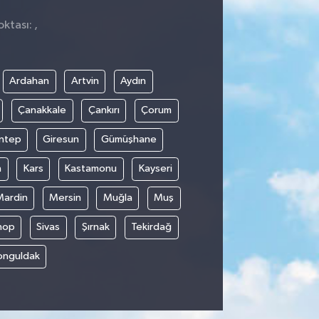
ktası: ,
Ardahan
Artvin
Aydın
Çanakkale
Çankırı
Çorum
ntep
Giresun
Gümüşhane
n
Kars
Kastamonu
Kayseri
Mardin
Mersin
Muğla
Muş
nop
Sivas
Şırnak
Tekirdağ
onguldak