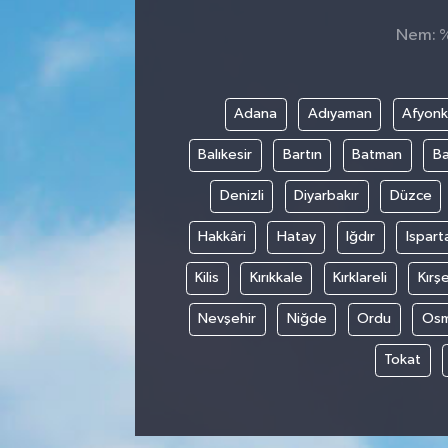
Nem: %,
Sağlık
Spor
Adana
Adıyaman
Afyonk
Tarih - Kültür - Sanat - Turizm
Balıkesir
Bartın
Batman
Ba
Yaşam
Denizli
Diyarbakır
Düzce
Hakkâri
Hatay
Iğdır
Ispart
Kilis
Kırıkkale
Kırklareli
Kırşe
Nevşehir
Niğde
Ordu
Osm
Tokat