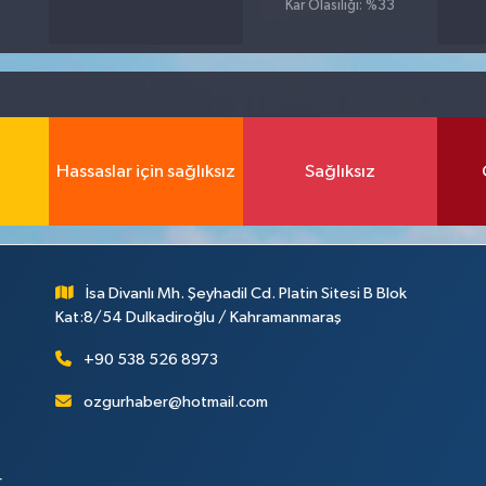
Kar Olasılığı: %33
Hassaslar için sağlıksız
Sağlıksız
İsa Divanlı Mh. Şeyhadil Cd. Platin Sitesi B Blok
Kat:8/54 Dulkadiroğlu / Kahramanmaraş
+90 538 526 8973
ozgurhaber@hotmail.com
r