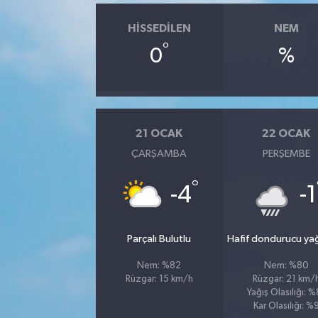
HISSEDILEN
NEM
°
0
%
21 OCAK
22 OCAK
ÇARŞAMBA
PERŞEMBE
°
-4
-1
Parçalı Bulutlu
Hafif dondurucu ya
Nem: %82
Nem: %80
Rüzgar: 15 km/h
Rüzgar: 21 km/
Yağış Olasılığı: %
Kar Olasılığı: %