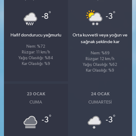
°
°
-8
-3
Hafif dondurucu yağmurlu
Orta kuvvetli veya yoğun ve
sağnak şeklinde kar
Nem: %72
Rüzgar: 11 km/h
Nem: %69
Yağış Olasılığı: %84
Rüzgar: 12 km/h
Kar Olasılığı: %9
Yağış Olasılığı: %62
Kar Olasılığı: %9
23 OCAK
24 OCAK
CUMA
CUMARTESI
°
°
-3
-3