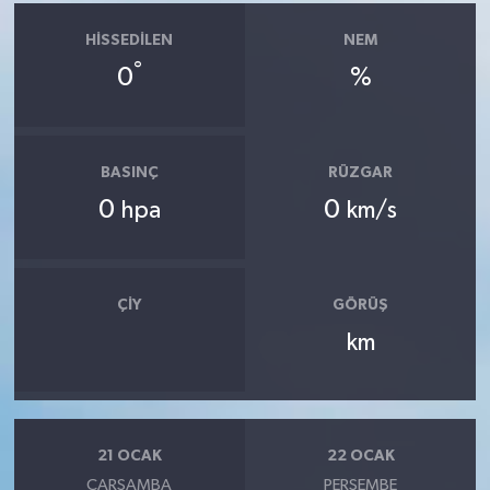
HISSEDILEN
NEM
°
0
%
BASINÇ
RÜZGAR
0
0
hpa
km/s
ÇIY
GÖRÜŞ
km
21 OCAK
22 OCAK
ÇARŞAMBA
PERŞEMBE