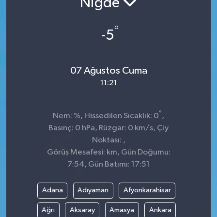
Niğde
Sağlık
°
-5
Spor
Tarih - Kültür - Sanat - Turizm
07 Ağustos Cuma
11:21
Yaşam
°
Nem: %, Hissedilen Sıcaklık: 0
,
Basınç: 0 hPa, Rüzgar: 0 km/s, Çiy
Noktası: ,
Görüş Mesafesi: km, Gün Doğumu:
7:54, Gün Batımı: 17:51
Adana
Adıyaman
Afyonkarahisar
Ağrı
Aksaray
Amasya
Ankara