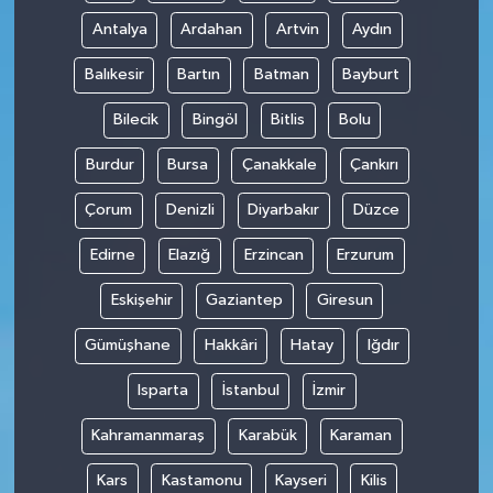
Antalya
Ardahan
Artvin
Aydın
Balıkesir
Bartın
Batman
Bayburt
Bilecik
Bingöl
Bitlis
Bolu
Burdur
Bursa
Çanakkale
Çankırı
Çorum
Denizli
Diyarbakır
Düzce
Edirne
Elazığ
Erzincan
Erzurum
Eskişehir
Gaziantep
Giresun
Gümüşhane
Hakkâri
Hatay
Iğdır
Isparta
İstanbul
İzmir
Kahramanmaraş
Karabük
Karaman
Kars
Kastamonu
Kayseri
Kilis