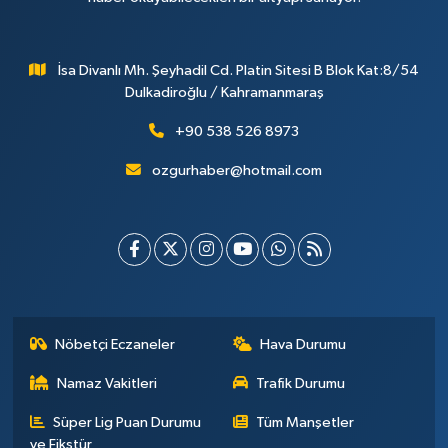
İsa Divanlı Mh. Şeyhadil Cd. Platin Sitesi B Blok Kat:8/54
Dulkadiroğlu / Kahramanmaraş
+90 538 526 8973
ozgurhaber@hotmail.com
Nöbetçi Eczaneler
Hava Durumu
Namaz Vakitleri
Trafik Durumu
Süper Lig Puan Durumu
Tüm Manşetler
ve Fikstür