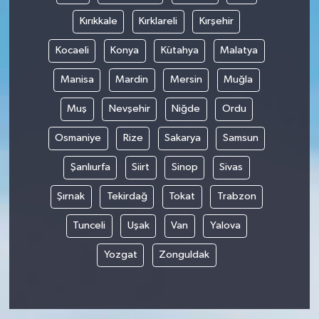
Kırıkkale
Kırklareli
Kırşehir
Kocaeli
Konya
Kütahya
Malatya
Manisa
Mardin
Mersin
Muğla
Muş
Nevşehir
Niğde
Ordu
Osmaniye
Rize
Sakarya
Samsun
Şanlıurfa
Siirt
Sinop
Sivas
Şırnak
Tekirdağ
Tokat
Trabzon
Tunceli
Uşak
Van
Yalova
Yozgat
Zonguldak