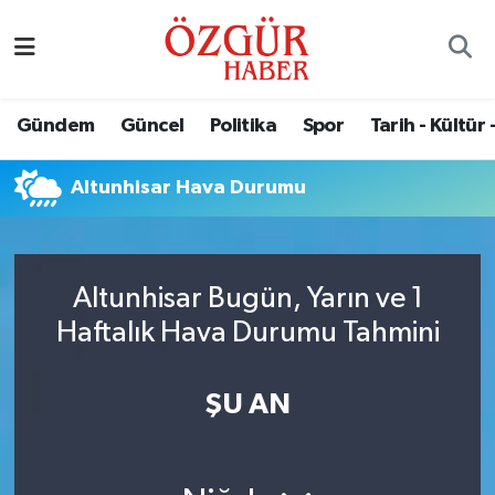
Alısveriş
MODA - GÜZELLİK
Nöbetçi Eczaneler
Gündem
Güncel
Politika
Spor
Tarih - Kültür 
Bilim / Teknoloji
Hava Durumu
Altunhisar Hava Durumu
Eğitim
Namaz Vakitleri
Ekonomi
Trafik Durumu
Altunhisar Bugün, Yarın ve 1
Güncel
Süper Lig Puan Durumu ve Fikstür
Haftalık Hava Durumu Tahmini
Gündem
Tüm Manşetler
ŞU AN
Magazin
Son Dakika Haberleri
Politika
Haber Arşivi