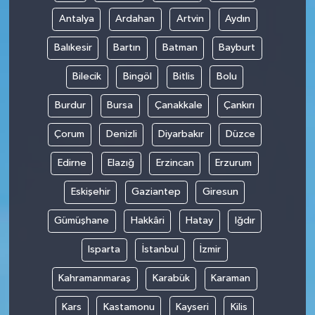
Antalya
Ardahan
Artvin
Aydın
Balıkesir
Bartın
Batman
Bayburt
Bilecik
Bingöl
Bitlis
Bolu
Burdur
Bursa
Çanakkale
Çankırı
Çorum
Denizli
Diyarbakır
Düzce
Edirne
Elazığ
Erzincan
Erzurum
Eskişehir
Gaziantep
Giresun
Gümüşhane
Hakkâri
Hatay
Iğdır
Isparta
İstanbul
İzmir
Kahramanmaraş
Karabük
Karaman
Kars
Kastamonu
Kayseri
Kilis