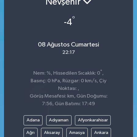
Nevşehir
Sağlık
°
-4
Spor
Tarih - Kültür - Sanat - Turizm
08 Ağustos Cumartesi
22:17
Yaşam
°
Nem: %, Hissedilen Sıcaklık: 0
,
Basınç: 0 hPa, Rüzgar: 0 km/s, Çiy
Noktası: ,
Görüş Mesafesi: km, Gün Doğumu:
7:56, Gün Batımı: 17:49
Adana
Adıyaman
Afyonkarahisar
Ağrı
Aksaray
Amasya
Ankara