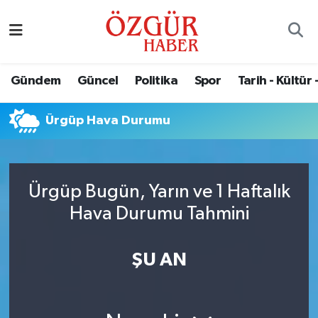
Alısveriş
MODA - GÜZELLİK
Nöbetçi Eczaneler
Gündem
Güncel
Politika
Spor
Tarih - Kültür 
Bilim / Teknoloji
Hava Durumu
Ürgüp Hava Durumu
Eğitim
Namaz Vakitleri
Ekonomi
Trafik Durumu
Ürgüp Bugün, Yarın ve 1 Haftalık
Güncel
Süper Lig Puan Durumu ve Fikstür
Hava Durumu Tahmini
Gündem
Tüm Manşetler
ŞU AN
Magazin
Son Dakika Haberleri
Politika
Haber Arşivi