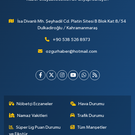
İsa Divanlı Mh. Şeyhadil Cd. Platin Sitesi B Blok Kat:8/54
Dulkadiroğlu / Kahramanmaraş
+90 538 526 8973
ozgurhaber@hotmail.com
Nöbetçi Eczaneler
Hava Durumu
Namaz Vakitleri
Trafik Durumu
Süper Lig Puan Durumu
Tüm Manşetler
ve Fikstür