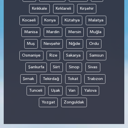
Kırıkkale
Kırklareli
Kırşehir
Kocaeli
Konya
Kütahya
Malatya
Manisa
Mardin
Mersin
Muğla
Muş
Nevşehir
Niğde
Ordu
Osmaniye
Rize
Sakarya
Samsun
Şanlıurfa
Siirt
Sinop
Sivas
Şırnak
Tekirdağ
Tokat
Trabzon
Tunceli
Uşak
Van
Yalova
Yozgat
Zonguldak