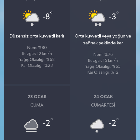
°
°
-8
-3
Düzensiz orta kuvvetli karlı
Orta kuvvetli veya yoğun ve
sağnak şeklinde kar
Nem: %80
Rüzgar: 12 km/h
Nem: %76
Yağış Olasılığı: %62
Rüzgar: 15 km/h
Kar Olasılığı: %23
Yağış Olasılığı: %65
Kar Olasılığı: %12
23 OCAK
24 OCAK
CUMA
CUMARTESI
°
°
-2
-2