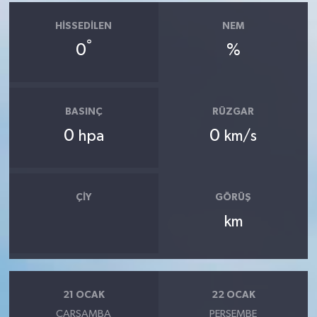
HISSEDILEN
NEM
°
0
%
BASINÇ
RÜZGAR
0
0
hpa
km/s
ÇIY
GÖRÜŞ
km
21 OCAK
22 OCAK
ÇARŞAMBA
PERŞEMBE