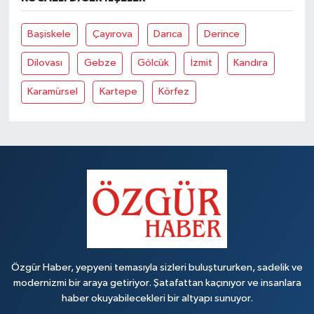
Başiskele
Çayırova
Darıca
Derince
Dilovası
Gebze
Gölcük
İzmit
Kandıra
Karamürsel
Kartepe
Körfez
Özgür Haber, yepyeni temasıyla sizleri buluştururken, sadelik ve
modernizmi bir araya getiriyor. Şatafattan kaçınıyor ve insanlara
haber okuyabilecekleri bir altyapı sunuyor.