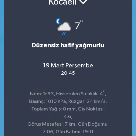
Kocaeli
Sağlık
°
7
Spor
Tarih - Kültür - Sanat - Turizm
Düzensiz hafif yağmurlu
Yaşam
19 Mart Perşembe
20:45
°
Nem: %93, Hissedilen Sıcaklık: 4
,
Basınç: 1010 hPa, Rüzgar: 24 km/s,
Toplam Yağış: 0 mm, Çiy Noktası:
4.6,
Görüş Mesafesi: 7 km, Gün Doğumu:
7:06, Gün Batımı: 19:11