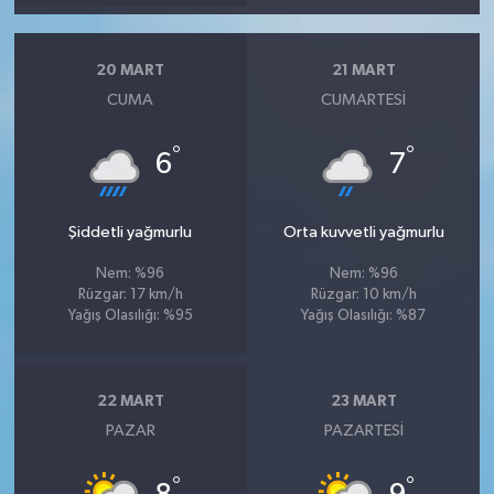
20 MART
21 MART
CUMA
CUMARTESI
°
°
6
7
Şiddetli yağmurlu
Orta kuvvetli yağmurlu
Nem: %96
Nem: %96
Rüzgar: 17 km/h
Rüzgar: 10 km/h
Yağış Olasılığı: %95
Yağış Olasılığı: %87
22 MART
23 MART
PAZAR
PAZARTESI
°
°