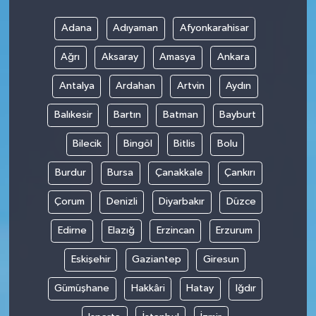
Adana
Adıyaman
Afyonkarahisar
Ağrı
Aksaray
Amasya
Ankara
Antalya
Ardahan
Artvin
Aydın
Balıkesir
Bartın
Batman
Bayburt
Bilecik
Bingöl
Bitlis
Bolu
Burdur
Bursa
Çanakkale
Çankırı
Çorum
Denizli
Diyarbakır
Düzce
Edirne
Elazığ
Erzincan
Erzurum
Eskişehir
Gaziantep
Giresun
Gümüşhane
Hakkâri
Hatay
Iğdır