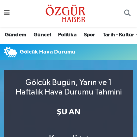
Alısveriş
MODA - GÜZELLİK
Nöbetçi Eczaneler
Gündem
Güncel
Politika
Spor
Tarih - Kültür 
Bilim / Teknoloji
Hava Durumu
Gölcük Hava Durumu
Eğitim
Namaz Vakitleri
Ekonomi
Trafik Durumu
Gölcük Bugün, Yarın ve 1
Güncel
Süper Lig Puan Durumu ve Fikstür
Haftalık Hava Durumu Tahmini
Gündem
Tüm Manşetler
ŞU AN
Magazin
Son Dakika Haberleri
Politika
Haber Arşivi