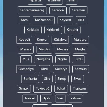
Isparta
İstanbul
İzmir
Kahramanmaraş
Karabük
Karaman
Kars
Kastamonu
Kayseri
Kilis
Kırıkkale
Kırklareli
Kırşehir
Kocaeli
Konya
Kütahya
Malatya
Manisa
Mardin
Mersin
Muğla
Muş
Nevşehir
Niğde
Ordu
Osmaniye
Rize
Sakarya
Samsun
Şanlıurfa
Siirt
Sinop
Sivas
Şırnak
Tekirdağ
Tokat
Trabzon
Tunceli
Uşak
Van
Yalova