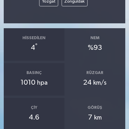
Yozgat
Zonguldak
HISSEDILEN
NEM
°
4
%93
BASINÇ
RÜZGAR
1010
24
hpa
km/s
ÇIY
GÖRÜŞ
4.6
7
km