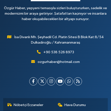
Özgür Haber, yepyeni temasıyla sizleri buluştururken, sadelik ve
modernizmi bir araya getiriyor. Şatafattan kaçınıyor ve insanlara
haber okuyabilecekleri bir altyapı sunuyor.
İsa Divanlı Mh. Şeyhadil Cd. Platin Sitesi B Blok Kat:8/54
Dulkadiroğlu / Kahramanmaraş
+90 538 526 8973
ozgurhaber@hotmail.com
Nöbetçi Eczaneler
Hava Durumu