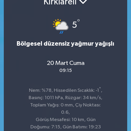
Kırklareli
Sağlık
°
5
Spor
Tarih - Kültür - Sanat - Turizm
Bölgesel düzensiz yağmur yağışlı
Yaşam
20 Mart Cuma
09:15
°
Nem: %78, Hissedilen Sıcaklık: -1
,
Basınç: 1011 hPa, Rüzgar: 34 km/s,
Toplam Yağış: 0 mm, Çiy Noktası:
0.6,
Görüş Mesafesi: 10 km, Gün
Doğumu: 7:15, Gün Batımı: 19:23