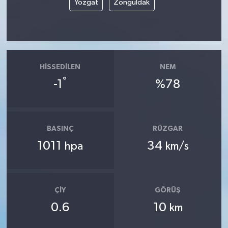
Yozgat
Zonguldak
HISSEDILEN
NEM
°
-1
%78
BASINÇ
RÜZGAR
1011
34
hpa
km/s
ÇIY
GÖRÜŞ
0.6
10
km