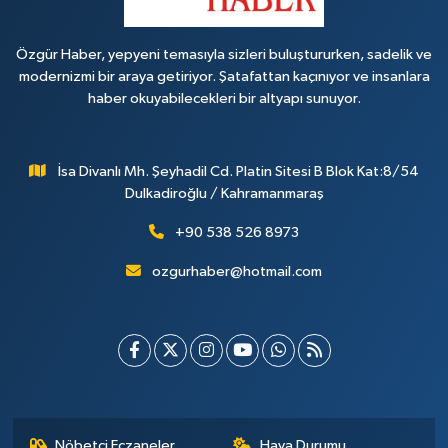
Özgür Haber, yepyeni temasıyla sizleri buluştururken, sadelik ve
modernizmi bir araya getiriyor. Şatafattan kaçınıyor ve insanlara
haber okuyabilecekleri bir altyapı sunuyor.
İsa Divanlı Mh. Şeyhadil Cd. Platin Sitesi B Blok Kat:8/54
Dulkadiroğlu / Kahramanmaraş
+90 538 526 8973
ozgurhaber@hotmail.com
Nöbetçi Eczaneler
Hava Durumu