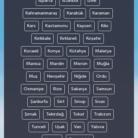
Isparta
İstanbul
İzmir
Kahramanmaraş
Karabük
Karaman
Kars
Kastamonu
Kayseri
Kilis
Kırıkkale
Kırklareli
Kırşehir
Kocaeli
Konya
Kütahya
Malatya
Manisa
Mardin
Mersin
Muğla
Muş
Nevşehir
Niğde
Ordu
Osmaniye
Rize
Sakarya
Samsun
Şanlıurfa
Siirt
Sinop
Sivas
Şırnak
Tekirdağ
Tokat
Trabzon
Tunceli
Uşak
Van
Yalova