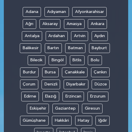
Adana
Adıyaman
Afyonkarahisar
Ağrı
Aksaray
Amasya
Ankara
Antalya
Ardahan
Artvin
Aydın
Balıkesir
Bartın
Batman
Bayburt
Bilecik
Bingöl
Bitlis
Bolu
Burdur
Bursa
Çanakkale
Çankırı
Çorum
Denizli
Diyarbakır
Düzce
Edirne
Elazığ
Erzincan
Erzurum
Eskişehir
Gaziantep
Giresun
Gümüşhane
Hakkâri
Hatay
Iğdır