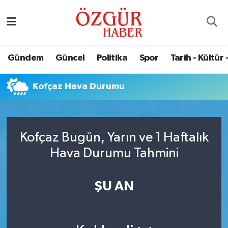
Alısveriş
MODA - GÜZELLİK
Nöbetçi Eczaneler
Gündem
Güncel
Politika
Spor
Tarih - Kültür 
Bilim / Teknoloji
Hava Durumu
Kofçaz Hava Durumu
Eğitim
Namaz Vakitleri
Ekonomi
Trafik Durumu
Kofçaz Bugün, Yarın ve 1 Haftalık
Güncel
Süper Lig Puan Durumu ve Fikstür
Hava Durumu Tahmini
Gündem
Tüm Manşetler
ŞU AN
Magazin
Son Dakika Haberleri
Politika
Haber Arşivi