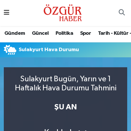
Alısveriş
MODA - GÜZELLİK
Nöbetçi Eczaneler
Gündem
Güncel
Politika
Spor
Tarih - Kültür 
Bilim / Teknoloji
Hava Durumu
Sulakyurt Hava Durumu
Eğitim
Namaz Vakitleri
Ekonomi
Trafik Durumu
Sulakyurt Bugün, Yarın ve 1
Güncel
Süper Lig Puan Durumu ve Fikstür
Haftalık Hava Durumu Tahmini
Gündem
Tüm Manşetler
ŞU AN
Magazin
Son Dakika Haberleri
Politika
Haber Arşivi