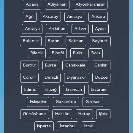
Adana
Adıyaman
Afyonkarahisar
Ağrı
Aksaray
Amasya
Ankara
Antalya
Ardahan
Artvin
Aydın
Balıkesir
Bartın
Batman
Bayburt
Bilecik
Bingöl
Bitlis
Bolu
Burdur
Bursa
Çanakkale
Çankırı
Çorum
Denizli
Diyarbakır
Düzce
Edirne
Elazığ
Erzincan
Erzurum
Eskişehir
Gaziantep
Giresun
Gümüşhane
Hakkâri
Hatay
Iğdır
Isparta
İstanbul
İzmir