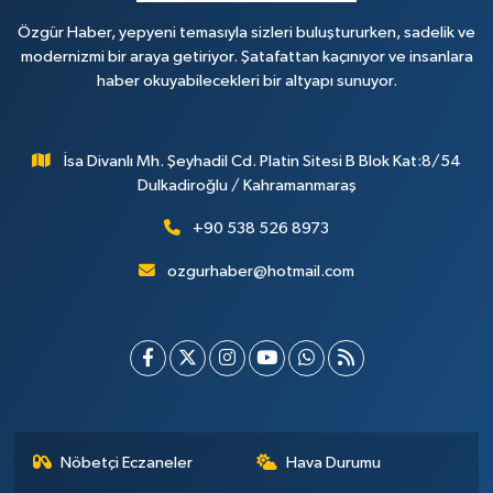
Özgür Haber, yepyeni temasıyla sizleri buluştururken, sadelik ve
modernizmi bir araya getiriyor. Şatafattan kaçınıyor ve insanlara
haber okuyabilecekleri bir altyapı sunuyor.
İsa Divanlı Mh. Şeyhadil Cd. Platin Sitesi B Blok Kat:8/54
Dulkadiroğlu / Kahramanmaraş
+90 538 526 8973
ozgurhaber@hotmail.com
Nöbetçi Eczaneler
Hava Durumu