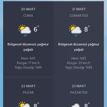
20 MART
21 MART
CUMA
CUMARTESI
°
°
6
8
Bölgesel düzensiz yağmur
Bölgesel düzensiz yağmur
yağışlı
yağışlı
Nem: %91
Nem: %85
Rüzgar: 17 km/h
Rüzgar: 25 km/h
Yağış Olasılığı: %89
Yağış Olasılığı: %89
22 MART
23 MART
PAZAR
PAZARTESI
°
°
8
8