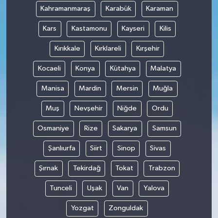
Kahramanmaraş
Karabük
Karaman
Kars
Kastamonu
Kayseri
Kilis
Kırıkkale
Kırklareli
Kırşehir
Kocaeli
Konya
Kütahya
Malatya
Manisa
Mardin
Mersin
Muğla
Muş
Nevşehir
Niğde
Ordu
Osmaniye
Rize
Sakarya
Samsun
Şanlıurfa
Siirt
Sinop
Sivas
Şırnak
Tekirdağ
Tokat
Trabzon
Tunceli
Uşak
Van
Yalova
Yozgat
Zonguldak