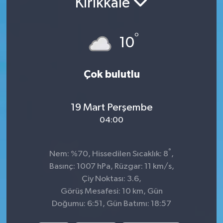
Kırıkkale
Sağlık
°
10
Spor
Tarih - Kültür - Sanat - Turizm
Çok bulutlu
Yaşam
19 Mart Perşembe
04:00
°
Nem: %70, Hissedilen Sıcaklık: 8
,
Basınç: 1007 hPa, Rüzgar: 11 km/s,
Çiy Noktası: 3.6,
Görüş Mesafesi: 10 km, Gün
Doğumu: 6:51, Gün Batımı: 18:57