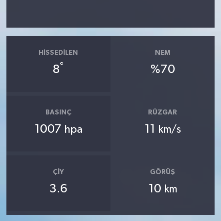
HISSEDILEN
NEM
°
8
%70
BASINÇ
RÜZGAR
1007
11
hpa
km/s
ÇIY
GÖRÜŞ
3.6
10
km