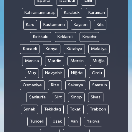
Isparta
İstanbul
İzmir
Kahramanmaraş
Karabük
Karaman
Kars
Kastamonu
Kayseri
Kilis
Kırıkkale
Kırklareli
Kırşehir
Kocaeli
Konya
Kütahya
Malatya
Manisa
Mardin
Mersin
Muğla
Muş
Nevşehir
Niğde
Ordu
Osmaniye
Rize
Sakarya
Samsun
Şanlıurfa
Siirt
Sinop
Sivas
Şırnak
Tekirdağ
Tokat
Trabzon
Tunceli
Uşak
Van
Yalova