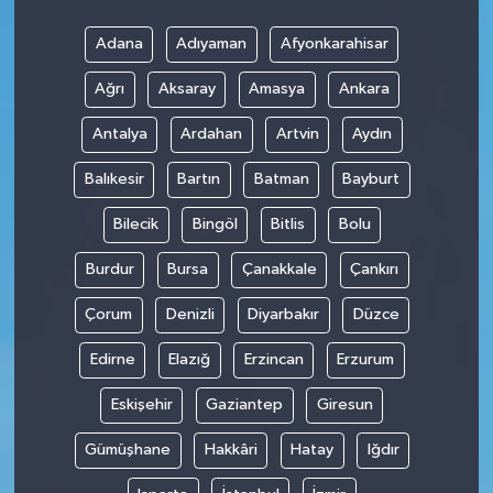
Adana
Adıyaman
Afyonkarahisar
Ağrı
Aksaray
Amasya
Ankara
Antalya
Ardahan
Artvin
Aydın
Balıkesir
Bartın
Batman
Bayburt
Bilecik
Bingöl
Bitlis
Bolu
Burdur
Bursa
Çanakkale
Çankırı
Çorum
Denizli
Diyarbakır
Düzce
Edirne
Elazığ
Erzincan
Erzurum
Eskişehir
Gaziantep
Giresun
Gümüşhane
Hakkâri
Hatay
Iğdır