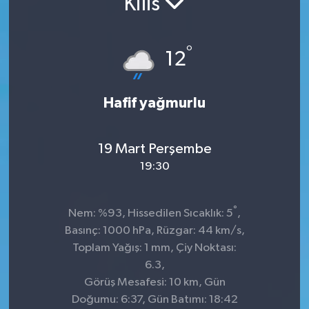
Kilis
Sağlık
°
12
Spor
Tarih - Kültür - Sanat - Turizm
Hafif yağmurlu
Yaşam
19 Mart Perşembe
19:30
°
Nem: %93, Hissedilen Sıcaklık: 5
,
Basınç: 1000 hPa, Rüzgar: 44 km/s,
Toplam Yağış: 1 mm, Çiy Noktası:
6.3,
Görüş Mesafesi: 10 km, Gün
Doğumu: 6:37, Gün Batımı: 18:42