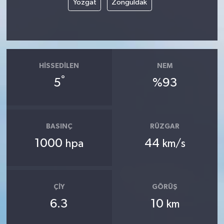
Yozgat
Zonguldak
HISSEDILEN
NEM
°
5
%93
BASINÇ
RÜZGAR
1000
44
hpa
km/s
ÇIY
GÖRÜŞ
6.3
10
km