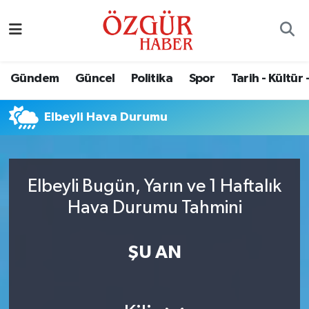
Alısveriş
MODA - GÜZELLİK
Nöbetçi Eczaneler
Gündem
Güncel
Politika
Spor
Tarih - Kültür 
Bilim / Teknoloji
Hava Durumu
Elbeyli Hava Durumu
Eğitim
Namaz Vakitleri
Ekonomi
Trafik Durumu
Elbeyli Bugün, Yarın ve 1 Haftalık
Güncel
Süper Lig Puan Durumu ve Fikstür
Hava Durumu Tahmini
Gündem
Tüm Manşetler
ŞU AN
Magazin
Son Dakika Haberleri
Politika
Haber Arşivi