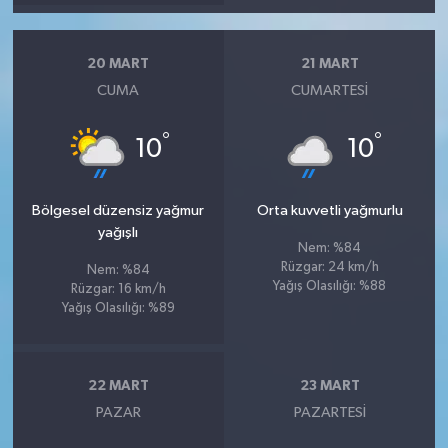
20 MART
21 MART
CUMA
CUMARTESI
°
°
10
10
Bölgesel düzensiz yağmur
Orta kuvvetli yağmurlu
yağışlı
Nem: %84
Rüzgar: 24 km/h
Nem: %84
Yağış Olasılığı: %88
Rüzgar: 16 km/h
Yağış Olasılığı: %89
22 MART
23 MART
PAZAR
PAZARTESI