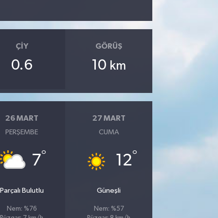
ÇIY
GÖRÜŞ
0.6
10
km
26 MART
27 MART
PERŞEMBE
CUMA
°
°
7
12
Parçalı Bulutlu
Güneşli
Nem: %76
Nem: %57