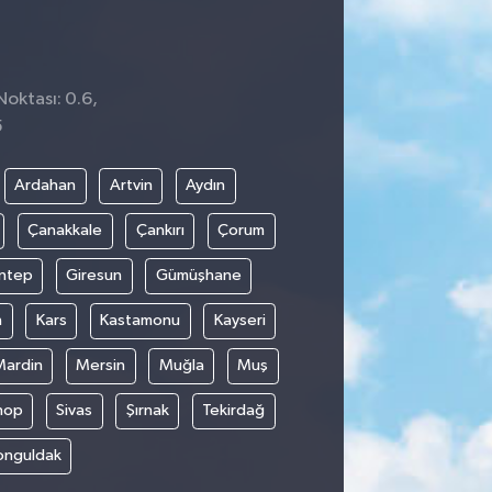
Noktası: 0.6,
5
Ardahan
Artvin
Aydın
Çanakkale
Çankırı
Çorum
ntep
Giresun
Gümüşhane
n
Kars
Kastamonu
Kayseri
Mardin
Mersin
Muğla
Muş
nop
Sivas
Şırnak
Tekirdağ
onguldak