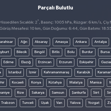
Parçalı Bulutlu
°
issedilen Sıcaklık: 2
, Basınç: 1005 hPa, Rüzgar: 6 km/s, Çiy 
Görüş Mesafesi: 10 km, Gün Doğumu: 6:44, Gün Batımı: 18:5
arahisar
Ağrı
Aksaray
Amasya
Ankara
Antalya
yburt
Bilecik
Bingöl
Bitlis
Bolu
Burdur
Bursa
Edirne
Elazığ
Erzincan
Erzurum
Eskişehir
Gazia
a
İstanbul
İzmir
Kahramanmaraş
Karabük
Karama
hir
Kocaeli
Konya
Kütahya
Malatya
Manisa
aniye
Rize
Sakarya
Samsun
Şanlıurfa
Siirt
Si
Trabzon
Tunceli
Uşak
Van
Yalova
Yozgat
Z