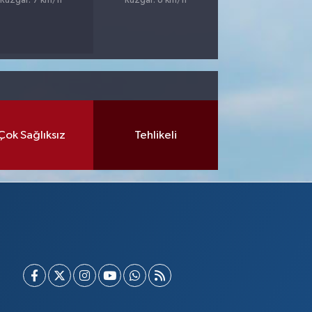
Rüzgar: 7 km/h
Rüzgar: 8 km/h
Çok Sağlıksız
Tehlikeli