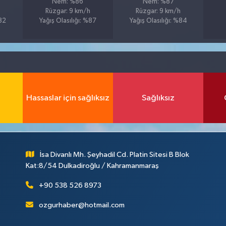
Nem: %86
Nem: %87
Rüzgar: 9 km/h
Rüzgar: 9 km/h
%82
Yağış Olasılığı: %87
Yağış Olasılığı: %84
Hassaslar için sağlıksız
Sağlıksız
İsa Divanlı Mh. Şeyhadil Cd. Platin Sitesi B Blok
Kat:8/54 Dulkadiroğlu / Kahramanmaraş
+90 538 526 8973
ozgurhaber@hotmail.com