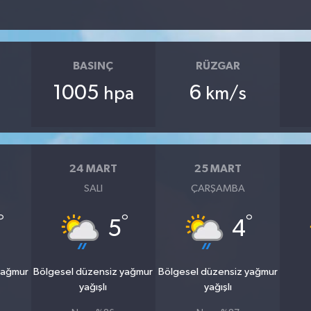
BASINÇ
RÜZGAR
1005
6
hpa
km/s
24 MART
25 MART
SALI
ÇARŞAMBA
°
°
°
5
4
yağmur
Bölgesel düzensiz yağmur
Bölgesel düzensiz yağmur
yağışlı
yağışlı