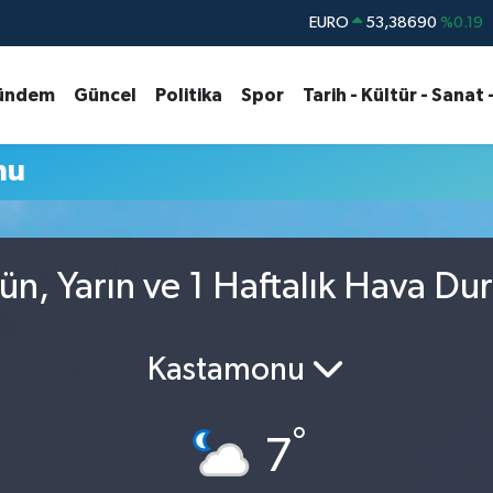
EURO
53,38690
%0.19
STERLİN
61,60380
%0.18
ündem
Güncel
Politika
Spor
Tarih - Kültür - Sanat 
G.ALTIN
6862,09000
%0.19
BİST100
14.598,00
%0
mu
BITCOIN
79.591,74
%-1.82
DOLAR
45,43620
%0.02
n, Yarın ve 1 Haftalık Hava Du
Kastamonu
°
7