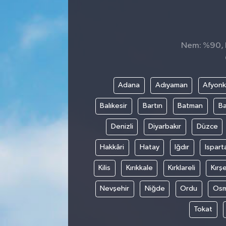
Sağlık
Spor
Nem: %90, H
Tarih - Kültür - Sanat - Turizm
Adana
Adıyaman
Afyonk
Yaşam
Balıkesir
Bartın
Batman
Ba
Denizli
Diyarbakır
Düzce
Hakkâri
Hatay
Iğdır
Ispart
Kilis
Kırıkkale
Kırklareli
Kırşe
Nevşehir
Niğde
Ordu
Osm
Tokat