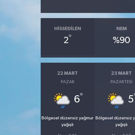
HISSEDILEN
NEM
°
2
%90
22 MART
23 MART
PAZAR
PAZARTESI
°
6
5
Bölgesel düzensiz yağmur
Bölgesel düzensiz 
yağışlı
yağışlı