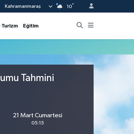
°
Kahramanmaraş
10
- Turizm
Eğitim
rumu Tahmini
21 Mart Cumartesi
05:15