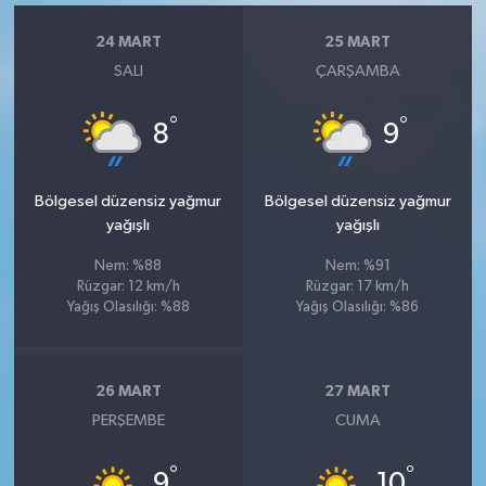
24 MART
25 MART
SALI
ÇARŞAMBA
°
°
8
9
Bölgesel düzensiz yağmur
Bölgesel düzensiz yağmur
yağışlı
yağışlı
Nem: %88
Nem: %91
Rüzgar: 12 km/h
Rüzgar: 17 km/h
Yağış Olasılığı: %88
Yağış Olasılığı: %86
26 MART
27 MART
PERŞEMBE
CUMA
°
°
9
10