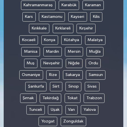
Kahramanmaraş
Karabük
Karaman
Kars
Kastamonu
Kayseri
Kilis
Kırıkkale
Kırklareli
Kırşehir
Kocaeli
Konya
Kütahya
Malatya
Manisa
Mardin
Mersin
Muğla
Muş
Nevşehir
Niğde
Ordu
Osmaniye
Rize
Sakarya
Samsun
Şanlıurfa
Siirt
Sinop
Sivas
Şırnak
Tekirdağ
Tokat
Trabzon
Tunceli
Uşak
Van
Yalova
Yozgat
Zonguldak