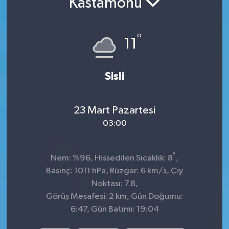
Kastamonu
Sağlık
°
11
Spor
Tarih - Kültür - Sanat - Turizm
Sisli
Yaşam
23 Mart Pazartesi
03:00
°
Nem: %96, Hissedilen Sıcaklık: 8
,
Basınç: 1011 hPa, Rüzgar: 6 km/s, Çiy
Noktası: 7.8,
Görüş Mesafesi: 2 km, Gün Doğumu:
6:47, Gün Batımı: 19:04