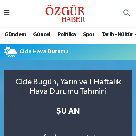
Alısveriş
MODA - GÜZELLİK
Nöbetçi Eczaneler
Gündem
Güncel
Politika
Spor
Tarih - Kültür 
Bilim / Teknoloji
Hava Durumu
Cide Hava Durumu
Eğitim
Namaz Vakitleri
Ekonomi
Trafik Durumu
Cide Bugün, Yarın ve 1 Haftalık
Güncel
Süper Lig Puan Durumu ve Fikstür
Hava Durumu Tahmini
Gündem
Tüm Manşetler
ŞU AN
Magazin
Son Dakika Haberleri
Politika
Haber Arşivi