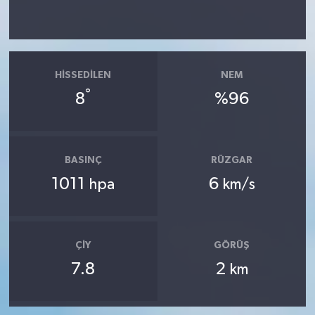
HISSEDILEN
NEM
°
8
%96
BASINÇ
RÜZGAR
1011
6
hpa
km/s
ÇIY
GÖRÜŞ
7.8
2
km