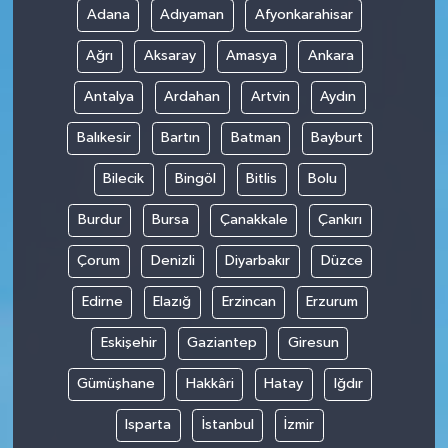
Adana
Adıyaman
Afyonkarahisar
Ağrı
Aksaray
Amasya
Ankara
Antalya
Ardahan
Artvin
Aydın
Balıkesir
Bartın
Batman
Bayburt
Bilecik
Bingöl
Bitlis
Bolu
Burdur
Bursa
Çanakkale
Çankırı
Çorum
Denizli
Diyarbakır
Düzce
Edirne
Elazığ
Erzincan
Erzurum
Eskişehir
Gaziantep
Giresun
Gümüşhane
Hakkâri
Hatay
Iğdır
Isparta
İstanbul
İzmir