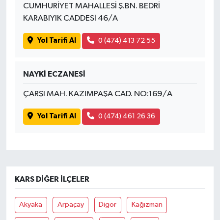
CUMHURİYET MAHALLESİ Ş.BN. BEDRİ
KARABIYIK CADDESİ 46/A
Yol Tarifi Al
0 (474) 413 72 55
NAYKİ ECZANESİ
ÇARŞI MAH. KAZIMPAŞA CAD. NO:169/A
Yol Tarifi Al
0 (474) 461 26 36
KARS DIĞER İLÇELER
Akyaka
Arpaçay
Digor
Kağızman