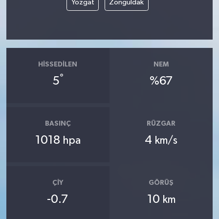
Yozgat
Zonguldak
HISSEDILEN
NEM
°
5
%67
BASINÇ
RÜZGAR
1018
4
hpa
km/s
ÇIY
GÖRÜŞ
-0.7
10
km