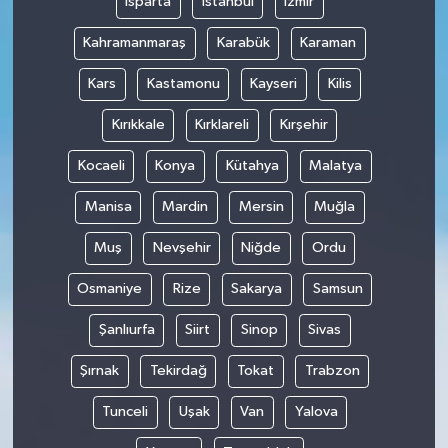
Isparta
İstanbul
İzmir
Kahramanmaraş
Karabük
Karaman
Kars
Kastamonu
Kayseri
Kilis
Kırıkkale
Kırklareli
Kırşehir
Kocaeli
Konya
Kütahya
Malatya
Manisa
Mardin
Mersin
Muğla
Muş
Nevşehir
Niğde
Ordu
Osmaniye
Rize
Sakarya
Samsun
Şanlıurfa
Siirt
Sinop
Sivas
Şırnak
Tekirdağ
Tokat
Trabzon
Tunceli
Uşak
Van
Yalova