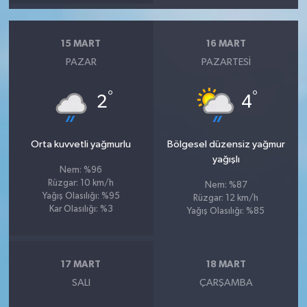
15 MART
16 MART
PAZAR
PAZARTESI
°
°
2
4
Orta kuvvetli yağmurlu
Bölgesel düzensiz yağmur
yağışlı
Nem: %96
Rüzgar: 10 km/h
Nem: %87
Yağış Olasılığı: %95
Rüzgar: 12 km/h
Kar Olasılığı: %3
Yağış Olasılığı: %85
17 MART
18 MART
SALI
ÇARŞAMBA