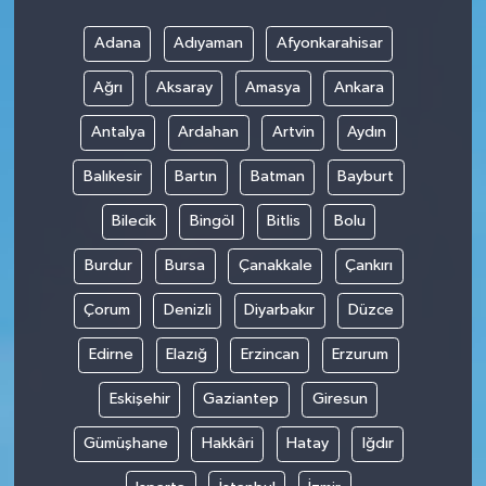
Adana
Adıyaman
Afyonkarahisar
Ağrı
Aksaray
Amasya
Ankara
Antalya
Ardahan
Artvin
Aydın
Balıkesir
Bartın
Batman
Bayburt
Bilecik
Bingöl
Bitlis
Bolu
Burdur
Bursa
Çanakkale
Çankırı
Çorum
Denizli
Diyarbakır
Düzce
Edirne
Elazığ
Erzincan
Erzurum
Eskişehir
Gaziantep
Giresun
Gümüşhane
Hakkâri
Hatay
Iğdır