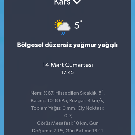
Kars
Sağlık
°
5
Spor
Tarih - Kültür - Sanat - Turizm
Bölgesel düzensiz yağmur yağışlı
Yaşam
14 Mart Cumartesi
17:45
°
Nem: %67, Hissedilen Sıcaklık: 5
,
Basınç: 1018 hPa, Rüzgar: 4 km/s,
Toplam Yağış: 0 mm, Çiy Noktası:
-0.7,
Görüş Mesafesi: 10 km, Gün
Doğumu: 7:19, Gün Batımı: 19:11