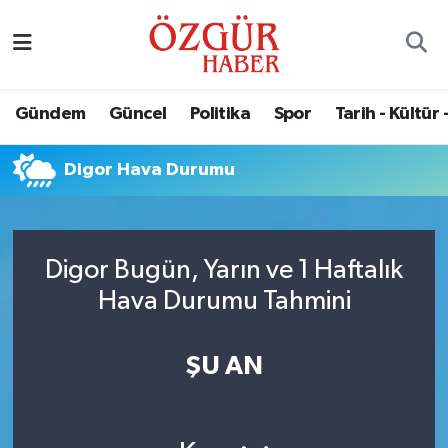
Alısveriş
MODA - GÜZELLİK
Nöbetçi Eczaneler
Gündem
Güncel
Politika
Spor
Tarih - Kültür 
Bilim / Teknoloji
Hava Durumu
Digor Hava Durumu
Eğitim
Namaz Vakitleri
Ekonomi
Trafik Durumu
Digor Bugün, Yarın ve 1 Haftalık
Güncel
Süper Lig Puan Durumu ve Fikstür
Hava Durumu Tahmini
Gündem
Tüm Manşetler
ŞU AN
Magazin
Son Dakika Haberleri
Politika
Haber Arşivi