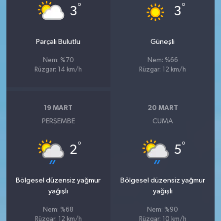
°
°
3
3
Parçalı Bulutlu
Güneşli
Nem: %70
Nem: %66
Rüzgar: 14 km/h
Rüzgar: 12 km/h
19 MART
20 MART
PERŞEMBE
CUMA
°
°
2
5
Bölgesel düzensiz yağmur
Bölgesel düzensiz yağmur
yağışlı
yağışlı
Nem: %68
Nem: %90
Rüzgar: 12 km/h
Rüzgar: 10 km/h