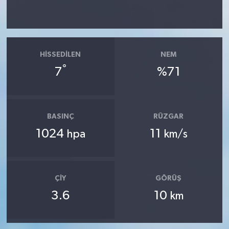
HISSEDILEN
NEM
°
7
%71
BASINÇ
RÜZGAR
1024
11
hpa
km/s
ÇIY
GÖRÜŞ
3.6
10
km