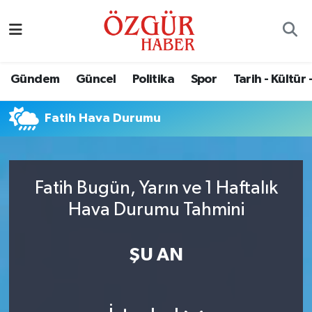
Alısveriş
MODA - GÜZELLİK
Nöbetçi Eczaneler
Gündem
Güncel
Politika
Spor
Tarih - Kültür 
Bilim / Teknoloji
Hava Durumu
Fatih Hava Durumu
Eğitim
Namaz Vakitleri
Ekonomi
Trafik Durumu
Fatih Bugün, Yarın ve 1 Haftalık
Güncel
Süper Lig Puan Durumu ve Fikstür
Hava Durumu Tahmini
Gündem
Tüm Manşetler
ŞU AN
Magazin
Son Dakika Haberleri
Politika
Haber Arşivi