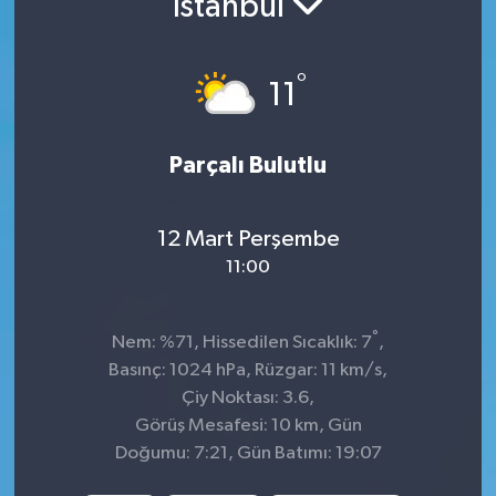
İstanbul
Sağlık
°
11
Spor
Tarih - Kültür - Sanat - Turizm
Parçalı Bulutlu
Yaşam
12 Mart Perşembe
11:00
°
Nem: %71, Hissedilen Sıcaklık: 7
,
Basınç: 1024 hPa, Rüzgar: 11 km/s,
Çiy Noktası: 3.6,
Görüş Mesafesi: 10 km, Gün
Doğumu: 7:21, Gün Batımı: 19:07