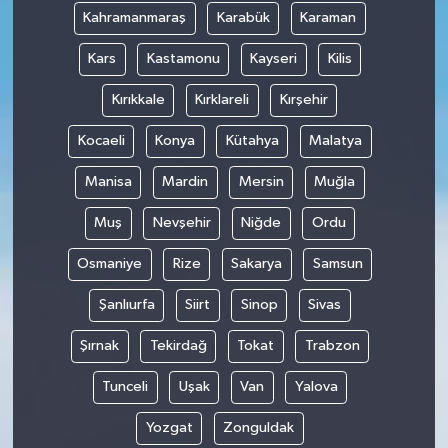
Kahramanmaraş
Karabük
Karaman
Kars
Kastamonu
Kayseri
Kilis
Kırıkkale
Kırklareli
Kırşehir
Kocaeli
Konya
Kütahya
Malatya
Manisa
Mardin
Mersin
Muğla
Muş
Nevşehir
Niğde
Ordu
Osmaniye
Rize
Sakarya
Samsun
Şanlıurfa
Siirt
Sinop
Sivas
Şırnak
Tekirdağ
Tokat
Trabzon
Tunceli
Uşak
Van
Yalova
Yozgat
Zonguldak