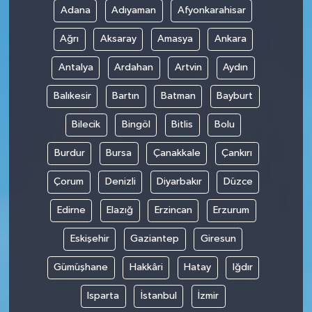
Adana
Adıyaman
Afyonkarahisar
Ağrı
Aksaray
Amasya
Ankara
Antalya
Ardahan
Artvin
Aydın
Balıkesir
Bartın
Batman
Bayburt
Bilecik
Bingöl
Bitlis
Bolu
Burdur
Bursa
Çanakkale
Çankırı
Çorum
Denizli
Diyarbakır
Düzce
Edirne
Elazığ
Erzincan
Erzurum
Eskişehir
Gaziantep
Giresun
Gümüşhane
Hakkâri
Hatay
Iğdır
Isparta
İstanbul
İzmir