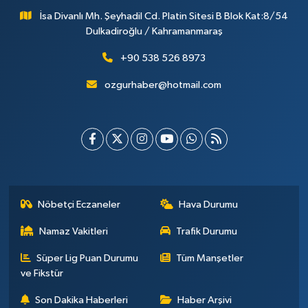
İsa Divanlı Mh. Şeyhadil Cd. Platin Sitesi B Blok Kat:8/54
Dulkadiroğlu / Kahramanmaraş
+90 538 526 8973
ozgurhaber@hotmail.com
Nöbetçi Eczaneler
Hava Durumu
Namaz Vakitleri
Trafik Durumu
Süper Lig Puan Durumu
Tüm Manşetler
ve Fikstür
Son Dakika Haberleri
Haber Arşivi