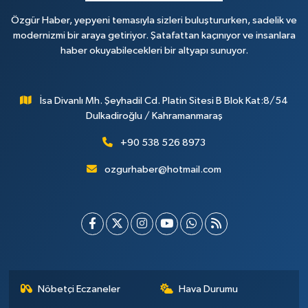
Özgür Haber, yepyeni temasıyla sizleri buluştururken, sadelik ve
modernizmi bir araya getiriyor. Şatafattan kaçınıyor ve insanlara
haber okuyabilecekleri bir altyapı sunuyor.
İsa Divanlı Mh. Şeyhadil Cd. Platin Sitesi B Blok Kat:8/54
Dulkadiroğlu / Kahramanmaraş
+90 538 526 8973
ozgurhaber@hotmail.com
Nöbetçi Eczaneler
Hava Durumu