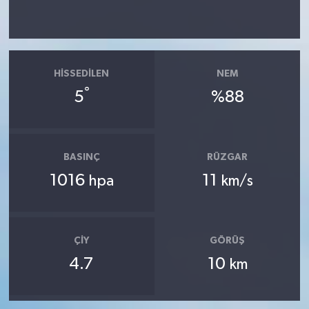
HISSEDILEN
NEM
°
5
%88
BASINÇ
RÜZGAR
1016
11
hpa
km/s
ÇIY
GÖRÜŞ
4.7
10
km