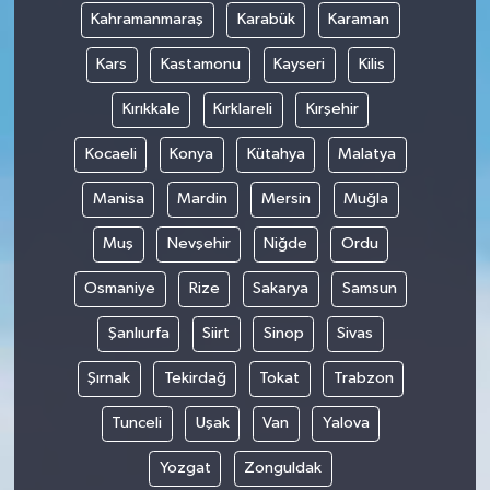
Kahramanmaraş
Karabük
Karaman
Kars
Kastamonu
Kayseri
Kilis
Kırıkkale
Kırklareli
Kırşehir
Kocaeli
Konya
Kütahya
Malatya
Manisa
Mardin
Mersin
Muğla
Muş
Nevşehir
Niğde
Ordu
Osmaniye
Rize
Sakarya
Samsun
Şanlıurfa
Siirt
Sinop
Sivas
Şırnak
Tekirdağ
Tokat
Trabzon
Tunceli
Uşak
Van
Yalova
Yozgat
Zonguldak