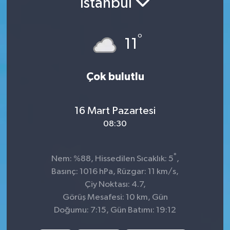
İstanbul
Sağlık
°
11
Spor
Tarih - Kültür - Sanat - Turizm
Çok bulutlu
Yaşam
16 Mart Pazartesi
08:30
°
Nem: %88, Hissedilen Sıcaklık: 5
,
Basınç: 1016 hPa, Rüzgar: 11 km/s,
Çiy Noktası: 4.7,
Görüş Mesafesi: 10 km, Gün
Doğumu: 7:15, Gün Batımı: 19:12