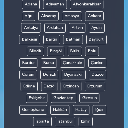
Adana
Adıyaman
Afyonkarahisar
Ağrı
Aksaray
Amasya
Ankara
Antalya
Ardahan
Artvin
Aydın
Balıkesir
Bartın
Batman
Bayburt
Bilecik
Bingöl
Bitlis
Bolu
Burdur
Bursa
Çanakkale
Çankırı
Çorum
Denizli
Diyarbakır
Düzce
Edirne
Elazığ
Erzincan
Erzurum
Eskişehir
Gaziantep
Giresun
Gümüşhane
Hakkâri
Hatay
Iğdır
Isparta
İstanbul
İzmir