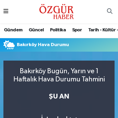
Alısveriş
MODA - GÜZELLİK
Nöbetçi Eczaneler
Gündem
Güncel
Politika
Spor
Tarih - Kültür 
Bilim / Teknoloji
Hava Durumu
Bakırköy Hava Durumu
Eğitim
Namaz Vakitleri
Ekonomi
Trafik Durumu
Bakırköy Bugün, Yarın ve 1
Güncel
Süper Lig Puan Durumu ve Fikstür
Haftalık Hava Durumu Tahmini
Gündem
Tüm Manşetler
ŞU AN
Magazin
Son Dakika Haberleri
Politika
Haber Arşivi