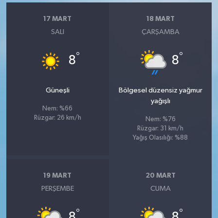
17 MART
18 MART
SALI
ÇARŞAMBA
°
°
8
8
Güneşli
Bölgesel düzensiz yağmur
yağışlı
Nem: %66
Rüzgar: 26 km/h
Nem: %76
Rüzgar: 31 km/h
Yağış Olasılığı: %88
19 MART
20 MART
PERŞEMBE
CUMA
°
°
8
8