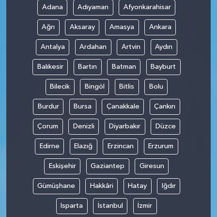
Adana
Adıyaman
Afyonkarahisar
Ağrı
Aksaray
Amasya
Ankara
Antalya
Ardahan
Artvin
Aydın
Balıkesir
Bartın
Batman
Bayburt
Bilecik
Bingöl
Bitlis
Bolu
Burdur
Bursa
Çanakkale
Çankırı
Çorum
Denizli
Diyarbakır
Düzce
Edirne
Elazığ
Erzincan
Erzurum
Eskişehir
Gaziantep
Giresun
Gümüşhane
Hakkâri
Hatay
Iğdır
Isparta
İstanbul
İzmir