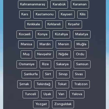
Kahramanmaraş
Karabük
Karaman
Kars
Kastamonu
Kayseri
Kilis
Kırıkkale
Kırklareli
Kırşehir
Kocaeli
Konya
Kütahya
Malatya
Manisa
Mardin
Mersin
Muğla
Muş
Nevşehir
Niğde
Ordu
Osmaniye
Rize
Sakarya
Samsun
Şanlıurfa
Siirt
Sinop
Sivas
Şırnak
Tekirdağ
Tokat
Trabzon
Tunceli
Uşak
Van
Yalova
Yozgat
Zonguldak