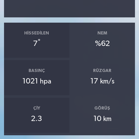
HISSEDILEN
NEM
°
7
%62
BASINÇ
RÜZGAR
1021
17
hpa
km/s
ÇIY
GÖRÜŞ
2.3
10
km