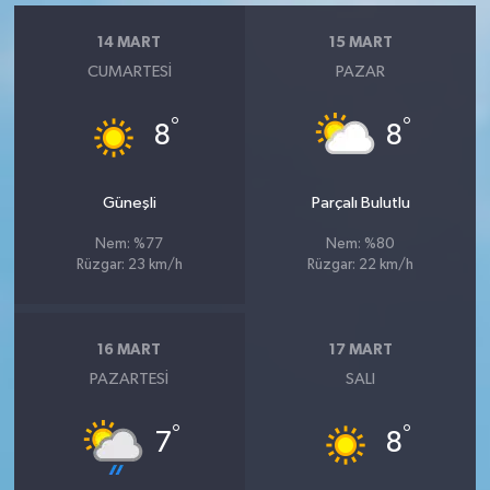
14 MART
15 MART
CUMARTESI
PAZAR
°
°
8
8
Güneşli
Parçalı Bulutlu
Nem: %77
Nem: %80
Rüzgar: 23 km/h
Rüzgar: 22 km/h
16 MART
17 MART
PAZARTESI
SALI
°
°
7
8