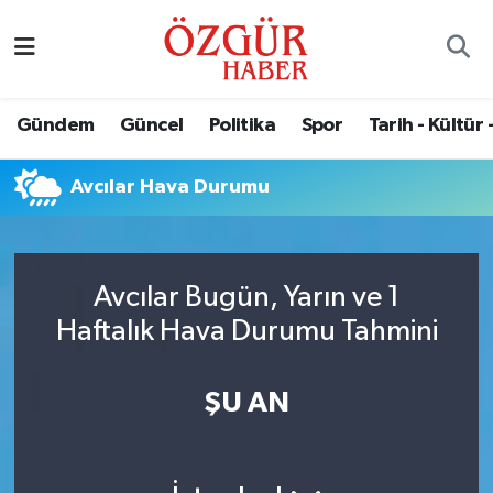
Alısveriş
MODA - GÜZELLİK
Nöbetçi Eczaneler
Gündem
Güncel
Politika
Spor
Tarih - Kültür 
Bilim / Teknoloji
Hava Durumu
Avcılar Hava Durumu
Eğitim
Namaz Vakitleri
Ekonomi
Trafik Durumu
Avcılar Bugün, Yarın ve 1
Güncel
Süper Lig Puan Durumu ve Fikstür
Haftalık Hava Durumu Tahmini
Gündem
Tüm Manşetler
ŞU AN
Magazin
Son Dakika Haberleri
Politika
Haber Arşivi