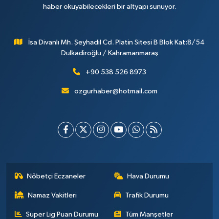
haber okuyabilecekleri bir altyapı sunuyor.
İsa Divanlı Mh. Şeyhadil Cd. Platin Sitesi B Blok Kat:8/54
Dulkadiroğlu / Kahramanmaraş
+90 538 526 8973
ozgurhaber@hotmail.com
Nöbetçi Eczaneler
Hava Durumu
Namaz Vakitleri
Trafik Durumu
Süper Lig Puan Durumu
Tüm Manşetler