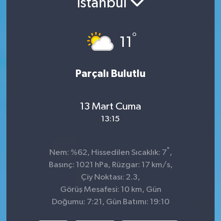
İstanbul
Sağlık
°
11
Spor
Tarih - Kültür - Sanat - Turizm
Parçalı Bulutlu
Yaşam
13 Mart Cuma
13:15
°
Nem: %62, Hissedilen Sıcaklık: 7
,
Basınç: 1021 hPa, Rüzgar: 17 km/s,
Çiy Noktası: 2.3,
Görüş Mesafesi: 10 km, Gün
Doğumu: 7:21, Gün Batımı: 19:10