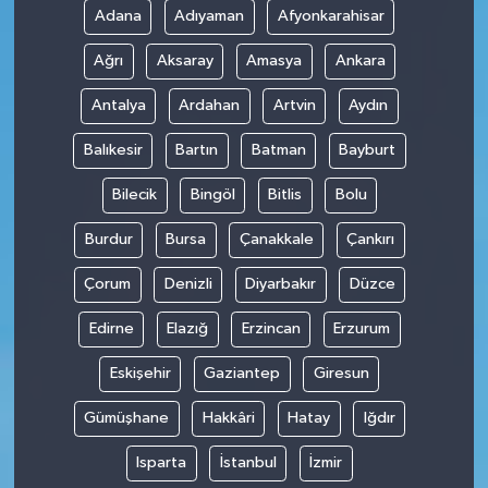
Adana
Adıyaman
Afyonkarahisar
Ağrı
Aksaray
Amasya
Ankara
Antalya
Ardahan
Artvin
Aydın
Balıkesir
Bartın
Batman
Bayburt
Bilecik
Bingöl
Bitlis
Bolu
Burdur
Bursa
Çanakkale
Çankırı
Çorum
Denizli
Diyarbakır
Düzce
Edirne
Elazığ
Erzincan
Erzurum
Eskişehir
Gaziantep
Giresun
Gümüşhane
Hakkâri
Hatay
Iğdır
Isparta
İstanbul
İzmir