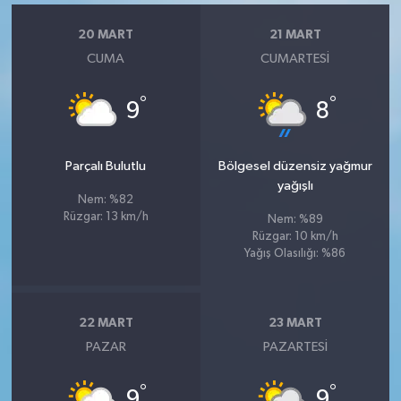
20 MART
21 MART
CUMA
CUMARTESI
°
°
9
8
Parçalı Bulutlu
Bölgesel düzensiz yağmur
yağışlı
Nem: %82
Rüzgar: 13 km/h
Nem: %89
Rüzgar: 10 km/h
Yağış Olasılığı: %86
22 MART
23 MART
PAZAR
PAZARTESI
°
°
9
9