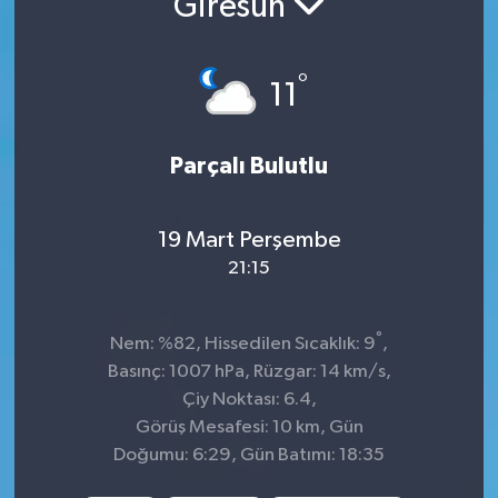
Giresun
Sağlık
°
11
Spor
Tarih - Kültür - Sanat - Turizm
Parçalı Bulutlu
Yaşam
19 Mart Perşembe
21:15
°
Nem: %82, Hissedilen Sıcaklık: 9
,
Basınç: 1007 hPa, Rüzgar: 14 km/s,
Çiy Noktası: 6.4,
Görüş Mesafesi: 10 km, Gün
Doğumu: 6:29, Gün Batımı: 18:35