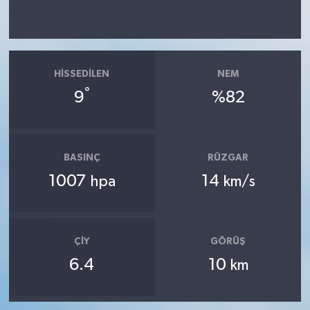
HISSEDILEN
NEM
°
9
%82
BASINÇ
RÜZGAR
1007
14
hpa
km/s
ÇIY
GÖRÜŞ
6.4
10
km