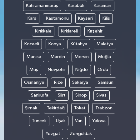
Kahramanmaraş
Karabük
Karaman
Kars
Kastamonu
Kayseri
Kilis
Kırıkkale
Kırklareli
Kırşehir
Kocaeli
Konya
Kütahya
Malatya
Manisa
Mardin
Mersin
Muğla
Muş
Nevşehir
Niğde
Ordu
Osmaniye
Rize
Sakarya
Samsun
Şanlıurfa
Siirt
Sinop
Sivas
Şırnak
Tekirdağ
Tokat
Trabzon
Tunceli
Uşak
Van
Yalova
Yozgat
Zonguldak