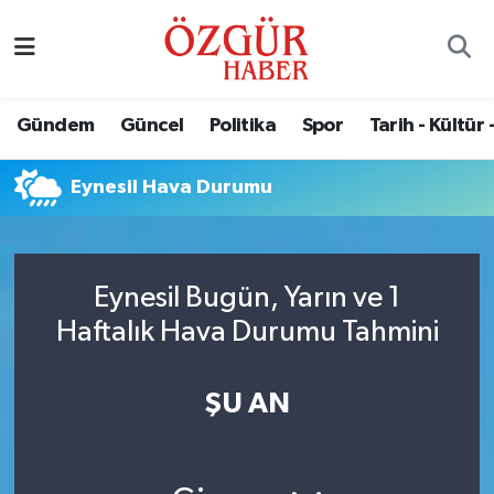
Alısveriş
MODA - GÜZELLİK
Nöbetçi Eczaneler
Gündem
Güncel
Politika
Spor
Tarih - Kültür 
Bilim / Teknoloji
Hava Durumu
Eynesil Hava Durumu
Eğitim
Namaz Vakitleri
Ekonomi
Trafik Durumu
Eynesil Bugün, Yarın ve 1
Güncel
Süper Lig Puan Durumu ve Fikstür
Haftalık Hava Durumu Tahmini
Gündem
Tüm Manşetler
ŞU AN
Magazin
Son Dakika Haberleri
Politika
Haber Arşivi