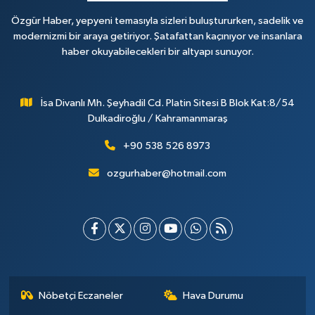
Özgür Haber, yepyeni temasıyla sizleri buluştururken, sadelik ve
modernizmi bir araya getiriyor. Şatafattan kaçınıyor ve insanlara
haber okuyabilecekleri bir altyapı sunuyor.
İsa Divanlı Mh. Şeyhadil Cd. Platin Sitesi B Blok Kat:8/54
Dulkadiroğlu / Kahramanmaraş
+90 538 526 8973
ozgurhaber@hotmail.com
Nöbetçi Eczaneler
Hava Durumu