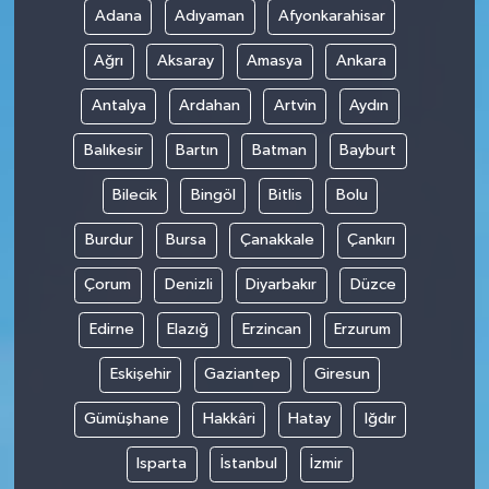
Adana
Adıyaman
Afyonkarahisar
Ağrı
Aksaray
Amasya
Ankara
Antalya
Ardahan
Artvin
Aydın
Balıkesir
Bartın
Batman
Bayburt
Bilecik
Bingöl
Bitlis
Bolu
Burdur
Bursa
Çanakkale
Çankırı
Çorum
Denizli
Diyarbakır
Düzce
Edirne
Elazığ
Erzincan
Erzurum
Eskişehir
Gaziantep
Giresun
Gümüşhane
Hakkâri
Hatay
Iğdır
Isparta
İstanbul
İzmir