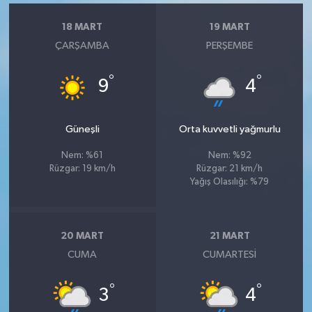
18 MART
19 MART
ÇARŞAMBA
PERŞEMBE
°
°
9
4
Güneşli
Orta kuvvetli yağmurlu
Nem: %61
Nem: %92
Rüzgar: 19 km/h
Rüzgar: 21 km/h
Yağış Olasılığı: %79
20 MART
21 MART
CUMA
CUMARTESI
°
°
3
4