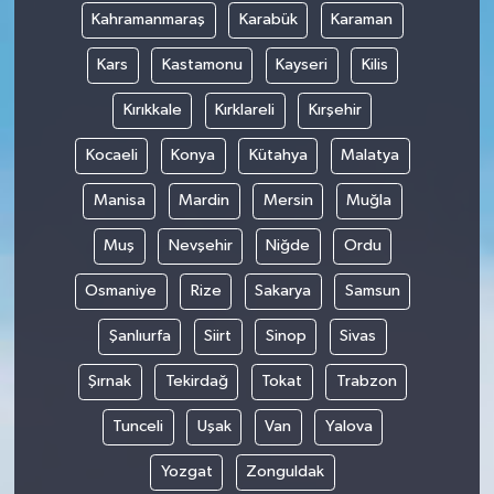
Kahramanmaraş
Karabük
Karaman
Kars
Kastamonu
Kayseri
Kilis
Kırıkkale
Kırklareli
Kırşehir
Kocaeli
Konya
Kütahya
Malatya
Manisa
Mardin
Mersin
Muğla
Muş
Nevşehir
Niğde
Ordu
Osmaniye
Rize
Sakarya
Samsun
Şanlıurfa
Siirt
Sinop
Sivas
Şırnak
Tekirdağ
Tokat
Trabzon
Tunceli
Uşak
Van
Yalova
Yozgat
Zonguldak