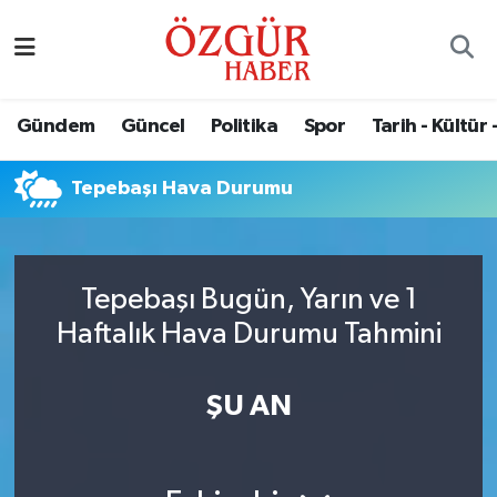
Alısveriş
MODA - GÜZELLİK
Nöbetçi Eczaneler
Gündem
Güncel
Politika
Spor
Tarih - Kültür 
Bilim / Teknoloji
Hava Durumu
Tepebaşı Hava Durumu
Eğitim
Namaz Vakitleri
Ekonomi
Trafik Durumu
Tepebaşı Bugün, Yarın ve 1
Güncel
Süper Lig Puan Durumu ve Fikstür
Haftalık Hava Durumu Tahmini
Gündem
Tüm Manşetler
ŞU AN
Magazin
Son Dakika Haberleri
Politika
Haber Arşivi