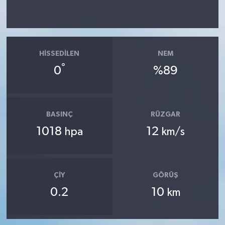
HISSEDILEN
NEM
°
0
%89
BASINÇ
RÜZGAR
1018
12
hpa
km/s
ÇIY
GÖRÜŞ
0.2
10
km