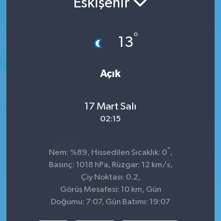
Eskişehir
Sağlık
°
13
Spor
Tarih - Kültür - Sanat - Turizm
Açık
Yaşam
17 Mart Salı
02:15
°
Nem: %89, Hissedilen Sıcaklık: 0
,
Basınç: 1018 hPa, Rüzgar: 12 km/s,
Çiy Noktası: 0.2,
Görüş Mesafesi: 10 km, Gün
Doğumu: 7:07, Gün Batımı: 19:07