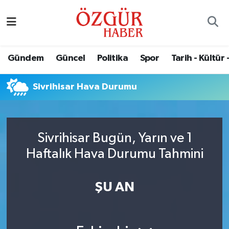
Alısveriş
MODA - GÜZELLİK
Nöbetçi Eczaneler
Gündem
Güncel
Politika
Spor
Tarih - Kültür 
Bilim / Teknoloji
Hava Durumu
Sivrihisar Hava Durumu
Eğitim
Namaz Vakitleri
Ekonomi
Trafik Durumu
Sivrihisar Bugün, Yarın ve 1
Güncel
Süper Lig Puan Durumu ve Fikstür
Haftalık Hava Durumu Tahmini
Gündem
Tüm Manşetler
ŞU AN
Magazin
Son Dakika Haberleri
Politika
Haber Arşivi