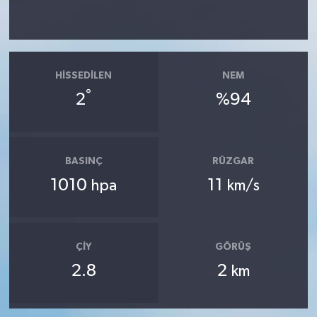
HISSEDILEN
NEM
°
2
%94
BASINÇ
RÜZGAR
1010
11
hpa
km/s
ÇIY
GÖRÜŞ
2.8
2
km