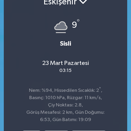
Eskişehir
Sağlık
°
9
Spor
Tarih - Kültür - Sanat - Turizm
Sisli
Yaşam
23 Mart Pazartesi
03:15
°
Nem: %94, Hissedilen Sıcaklık: 2
,
Basınç: 1010 hPa, Rüzgar: 11 km/s,
Çiy Noktası: 2.8,
Görüş Mesafesi: 2 km, Gün Doğumu:
6:53, Gün Batımı: 19:09