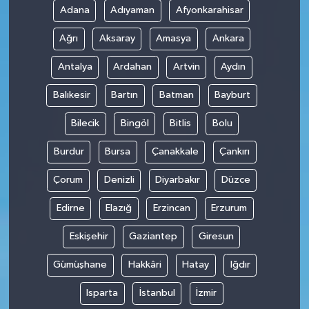
Adana
Adıyaman
Afyonkarahisar
Ağrı
Aksaray
Amasya
Ankara
Antalya
Ardahan
Artvin
Aydın
Balıkesir
Bartın
Batman
Bayburt
Bilecik
Bingöl
Bitlis
Bolu
Burdur
Bursa
Çanakkale
Çankırı
Çorum
Denizli
Diyarbakır
Düzce
Edirne
Elazığ
Erzincan
Erzurum
Eskişehir
Gaziantep
Giresun
Gümüşhane
Hakkâri
Hatay
Iğdır
Isparta
İstanbul
İzmir