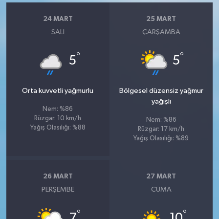
24 MART
25 MART
SALI
ÇARŞAMBA
°
°
5
5
Orta kuvvetli yağmurlu
Bölgesel düzensiz yağmur
yağışlı
Nem: %86
Rüzgar: 10 km/h
Nem: %86
Yağış Olasılığı: %88
Rüzgar: 17 km/h
Yağış Olasılığı: %89
26 MART
27 MART
PERŞEMBE
CUMA
°
°
7
10