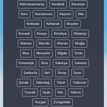
Kahramanmaraş
Karabük
Karaman
Kars
Kastamonu
Kayseri
Kilis
Kırıkkale
Kırklareli
Kırşehir
Kocaeli
Konya
Kütahya
Malatya
Manisa
Mardin
Mersin
Muğla
Muş
Nevşehir
Niğde
Ordu
Osmaniye
Rize
Sakarya
Samsun
Şanlıurfa
Siirt
Sinop
Sivas
Şırnak
Tekirdağ
Tokat
Trabzon
Tunceli
Uşak
Van
Yalova
Yozgat
Zonguldak