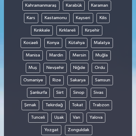
Kahramanmaraş
Karabük
Karaman
Kars
Kastamonu
Kayseri
Kilis
Kırıkkale
Kırklareli
Kırşehir
Kocaeli
Konya
Kütahya
Malatya
Manisa
Mardin
Mersin
Muğla
Muş
Nevşehir
Niğde
Ordu
Osmaniye
Rize
Sakarya
Samsun
Şanlıurfa
Siirt
Sinop
Sivas
Şırnak
Tekirdağ
Tokat
Trabzon
Tunceli
Uşak
Van
Yalova
Yozgat
Zonguldak