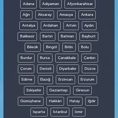
Adana
Adıyaman
Afyonkarahisar
Ağrı
Aksaray
Amasya
Ankara
Antalya
Ardahan
Artvin
Aydın
Balıkesir
Bartın
Batman
Bayburt
Bilecik
Bingöl
Bitlis
Bolu
Burdur
Bursa
Çanakkale
Çankırı
Çorum
Denizli
Diyarbakır
Düzce
Edirne
Elazığ
Erzincan
Erzurum
Eskişehir
Gaziantep
Giresun
Gümüşhane
Hakkâri
Hatay
Iğdır
Isparta
İstanbul
İzmir