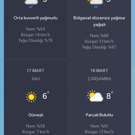
Orta kuvvetli yağmurlu
Bölgesel düzensiz yağmur
yağışlı
Nem: %94
Rüzgar: 14 km/h
Nem: %86
Yağış Olasılığı: %76
Rüzgar: 13 km/h
Yağış Olasılığı: %87
17 MART
18 MART
SALI
ÇARŞAMBA
°
°
6
8
Güneşli
Parçalı Bulutlu
Nem: %58
Nem: %61
Rüzgar: 7 km/h
Rüzgar: 13 km/h