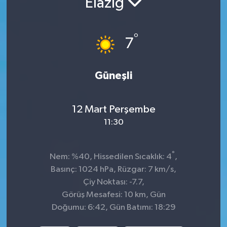
Elazığ
Sağlık
°
7
Spor
Tarih - Kültür - Sanat - Turizm
Güneşli
Yaşam
12 Mart Perşembe
11:30
°
Nem: %40, Hissedilen Sıcaklık: 4
,
Basınç: 1024 hPa, Rüzgar: 7 km/s,
Çiy Noktası: -7.7,
Görüş Mesafesi: 10 km, Gün
Doğumu: 6:42, Gün Batımı: 18:29