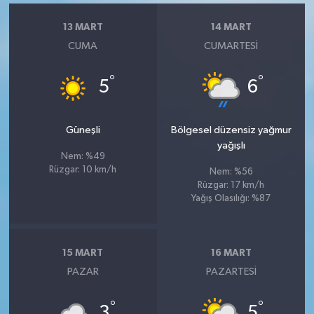
13 MART
14 MART
CUMA
CUMARTESI
°
°
5
6
Güneşli
Bölgesel düzensiz yağmur
yağışlı
Nem: %49
Rüzgar: 10 km/h
Nem: %56
Rüzgar: 17 km/h
Yağış Olasılığı: %87
15 MART
16 MART
PAZAR
PAZARTESI
°
°
3
5