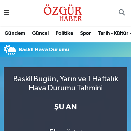
Alısveriş
MODA - GÜZELLİK
Nöbetçi Eczaneler
Gündem
Güncel
Politika
Spor
Tarih - Kültür 
Bilim / Teknoloji
Hava Durumu
Baskil Hava Durumu
Eğitim
Namaz Vakitleri
Ekonomi
Trafik Durumu
Baskil Bugün, Yarın ve 1 Haftalık
Güncel
Süper Lig Puan Durumu ve Fikstür
Hava Durumu Tahmini
Gündem
Tüm Manşetler
ŞU AN
Magazin
Son Dakika Haberleri
Politika
Haber Arşivi