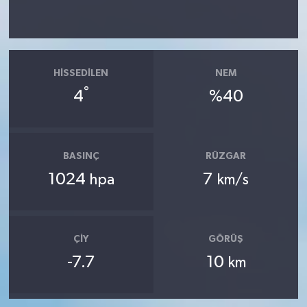
HISSEDILEN
NEM
°
4
%40
BASINÇ
RÜZGAR
1024
7
hpa
km/s
ÇIY
GÖRÜŞ
-7.7
10
km