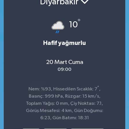
Diyarbakır
Sağlık
°
10
Spor
Tarih - Kültür - Sanat - Turizm
Hafif yağmurlu
Yaşam
20 Mart Cuma
09:00
°
Nem: %93, Hissedilen Sıcaklık: 7
,
Basınç: 999 hPa, Rüzgar: 15 km/s,
Toplam Yağış: 0 mm, Çiy Noktası: 7.1,
Görüş Mesafesi: 4 km, Gün Doğumu:
6:23, Gün Batımı: 18:31