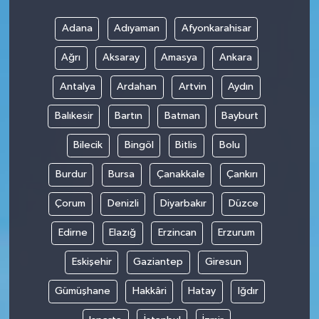
Adana
Adıyaman
Afyonkarahisar
Ağrı
Aksaray
Amasya
Ankara
Antalya
Ardahan
Artvin
Aydın
Balıkesir
Bartın
Batman
Bayburt
Bilecik
Bingöl
Bitlis
Bolu
Burdur
Bursa
Çanakkale
Çankırı
Çorum
Denizli
Diyarbakır
Düzce
Edirne
Elazığ
Erzincan
Erzurum
Eskişehir
Gaziantep
Giresun
Gümüşhane
Hakkâri
Hatay
Iğdır