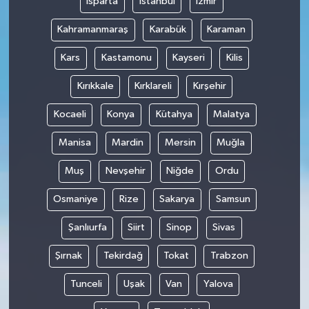
Isparta
İstanbul
İzmir
Kahramanmaraş
Karabük
Karaman
Kars
Kastamonu
Kayseri
Kilis
Kırıkkale
Kırklareli
Kırşehir
Kocaeli
Konya
Kütahya
Malatya
Manisa
Mardin
Mersin
Muğla
Muş
Nevşehir
Niğde
Ordu
Osmaniye
Rize
Sakarya
Samsun
Şanlıurfa
Siirt
Sinop
Sivas
Şırnak
Tekirdağ
Tokat
Trabzon
Tunceli
Uşak
Van
Yalova