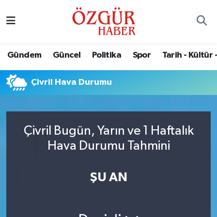
Alısveriş
MODA - GÜZELLİK
Nöbetçi Eczaneler
Gündem
Güncel
Politika
Spor
Tarih - Kültür 
Bilim / Teknoloji
Hava Durumu
Çivril Hava Durumu
Eğitim
Namaz Vakitleri
Ekonomi
Trafik Durumu
Çivril Bugün, Yarın ve 1 Haftalık
Güncel
Süper Lig Puan Durumu ve Fikstür
Hava Durumu Tahmini
Gündem
Tüm Manşetler
ŞU AN
Magazin
Son Dakika Haberleri
Politika
Haber Arşivi