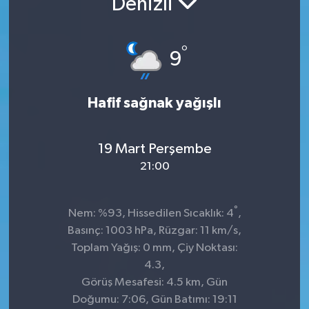
Denizli
Sağlık
°
9
Spor
Tarih - Kültür - Sanat - Turizm
Hafif sağnak yağışlı
Yaşam
19 Mart Perşembe
21:00
°
Nem: %93, Hissedilen Sıcaklık: 4
,
Basınç: 1003 hPa, Rüzgar: 11 km/s,
Toplam Yağış: 0 mm, Çiy Noktası:
4.3,
Görüş Mesafesi: 4.5 km, Gün
Doğumu: 7:06, Gün Batımı: 19:11