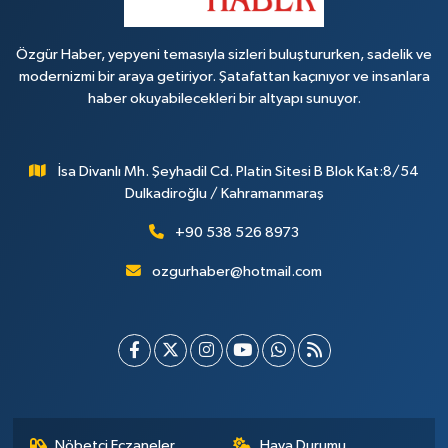
Özgür Haber, yepyeni temasıyla sizleri buluştururken, sadelik ve
modernizmi bir araya getiriyor. Şatafattan kaçınıyor ve insanlara
haber okuyabilecekleri bir altyapı sunuyor.
İsa Divanlı Mh. Şeyhadil Cd. Platin Sitesi B Blok Kat:8/54
Dulkadiroğlu / Kahramanmaraş
+90 538 526 8973
ozgurhaber@hotmail.com
Nöbetçi Eczaneler
Hava Durumu