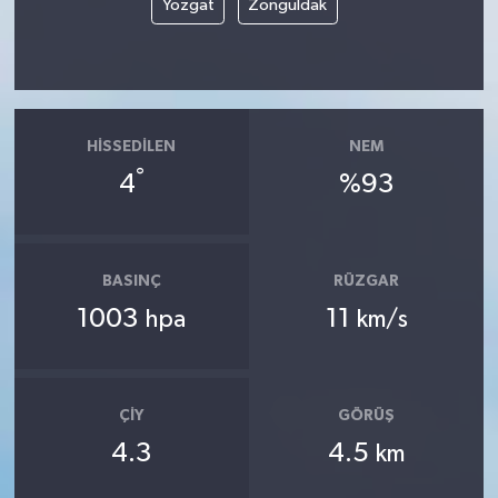
Yozgat
Zonguldak
HISSEDILEN
NEM
°
4
%93
BASINÇ
RÜZGAR
1003
11
hpa
km/s
ÇIY
GÖRÜŞ
4.3
4.5
km