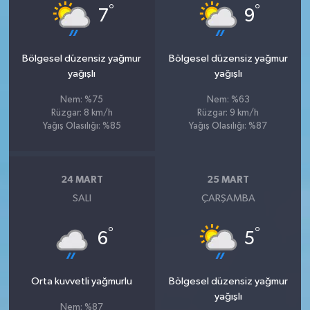
°
°
7
9
Bölgesel düzensiz yağmur
Bölgesel düzensiz yağmur
yağışlı
yağışlı
Nem: %75
Nem: %63
Rüzgar: 8 km/h
Rüzgar: 9 km/h
Yağış Olasılığı: %85
Yağış Olasılığı: %87
24 MART
25 MART
SALI
ÇARŞAMBA
°
°
6
5
Orta kuvvetli yağmurlu
Bölgesel düzensiz yağmur
yağışlı
Nem: %87