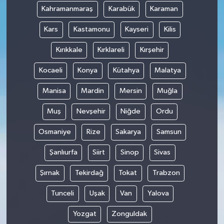
Kahramanmaraş
Karabük
Karaman
Kars
Kastamonu
Kayseri
Kilis
Kırıkkale
Kırklareli
Kırşehir
Kocaeli
Konya
Kütahya
Malatya
Manisa
Mardin
Mersin
Muğla
Muş
Nevşehir
Niğde
Ordu
Osmaniye
Rize
Sakarya
Samsun
Şanlıurfa
Siirt
Sinop
Sivas
Şırnak
Tekirdağ
Tokat
Trabzon
Tunceli
Uşak
Van
Yalova
Yozgat
Zonguldak