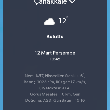
Çanakkale
Sağlık
°
12
Spor
Tarih - Kültür - Sanat - Turizm
Bulutlu
Yaşam
12 Mart Perşembe
10:45
°
Nem: %57, Hissedilen Sıcaklık: 6
,
Basınç: 1023 hPa, Rüzgar: 17 km/s,
Çiy Noktası: -0.4,
Görüş Mesafesi: 10 km, Gün
Doğumu: 7:29, Gün Batımı: 19:16