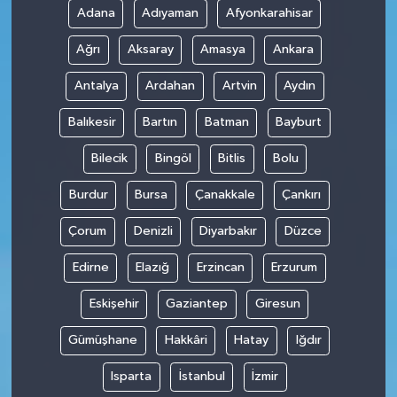
Adana
Adıyaman
Afyonkarahisar
Ağrı
Aksaray
Amasya
Ankara
Antalya
Ardahan
Artvin
Aydın
Balıkesir
Bartın
Batman
Bayburt
Bilecik
Bingöl
Bitlis
Bolu
Burdur
Bursa
Çanakkale
Çankırı
Çorum
Denizli
Diyarbakır
Düzce
Edirne
Elazığ
Erzincan
Erzurum
Eskişehir
Gaziantep
Giresun
Gümüşhane
Hakkâri
Hatay
Iğdır
Isparta
İstanbul
İzmir