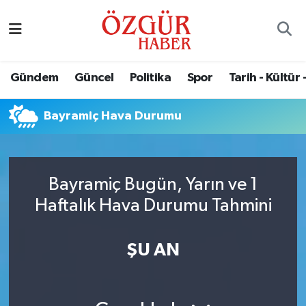
Alısveriş
MODA - GÜZELLİK
Nöbetçi Eczaneler
Gündem
Güncel
Politika
Spor
Tarih - Kültür 
Bilim / Teknoloji
Hava Durumu
Bayramiç Hava Durumu
Eğitim
Namaz Vakitleri
Ekonomi
Trafik Durumu
Bayramiç Bugün, Yarın ve 1
Güncel
Süper Lig Puan Durumu ve Fikstür
Haftalık Hava Durumu Tahmini
Gündem
Tüm Manşetler
ŞU AN
Magazin
Son Dakika Haberleri
Politika
Haber Arşivi