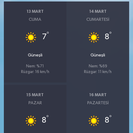
13 MART
14 MART
CUMA
CUMARTESI
°
°
7
8
Güneşli
Güneşli
Nem: %71
Nem: %69
Rüzgar: 16 km/h
Rüzgar: 11 km/h
15 MART
16 MART
PAZAR
PAZARTESI
°
°
8
8