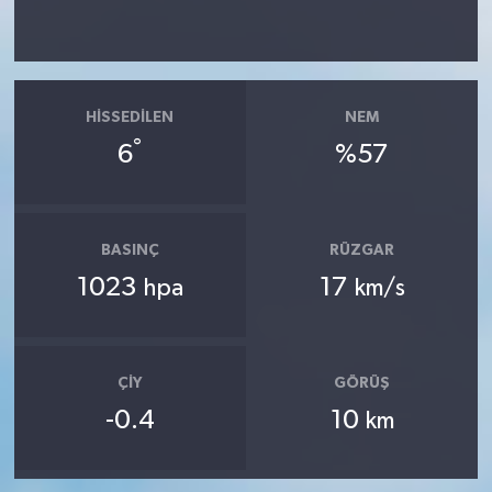
HISSEDILEN
NEM
°
6
%57
BASINÇ
RÜZGAR
1023
17
hpa
km/s
ÇIY
GÖRÜŞ
-0.4
10
km