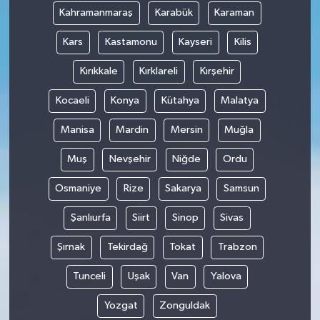
Kahramanmaraş
Karabük
Karaman
Kars
Kastamonu
Kayseri
Kilis
Kırıkkale
Kırklareli
Kırşehir
Kocaeli
Konya
Kütahya
Malatya
Manisa
Mardin
Mersin
Muğla
Muş
Nevşehir
Niğde
Ordu
Osmaniye
Rize
Sakarya
Samsun
Şanlıurfa
Siirt
Sinop
Sivas
Şırnak
Tekirdağ
Tokat
Trabzon
Tunceli
Uşak
Van
Yalova
Yozgat
Zonguldak