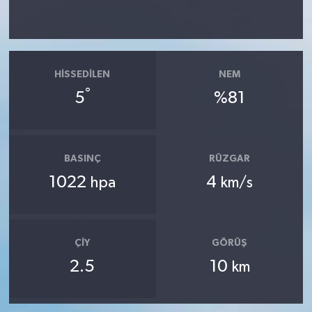
HISSEDILEN
NEM
°
5
%81
BASINÇ
RÜZGAR
1022
4
hpa
km/s
ÇIY
GÖRÜŞ
2.5
10
km