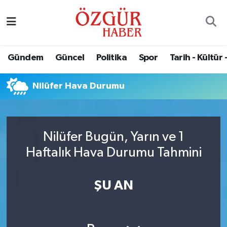
Alısveriş
MODA - GÜZELLİK
Nöbetçi Eczaneler
Gündem
Güncel
Politika
Spor
Tarih - Kültür 
Bilim / Teknoloji
Hava Durumu
Nilüfer Hava Durumu
Eğitim
Namaz Vakitleri
Ekonomi
Trafik Durumu
Nilüfer Bugün, Yarın ve 1
Güncel
Süper Lig Puan Durumu ve Fikstür
Haftalık Hava Durumu Tahmini
Gündem
Tüm Manşetler
ŞU AN
Magazin
Son Dakika Haberleri
Politika
Haber Arşivi