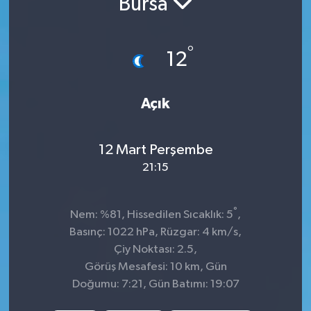
Bursa
Sağlık
°
12
Spor
Tarih - Kültür - Sanat - Turizm
Açık
Yaşam
12 Mart Perşembe
21:15
°
Nem: %81, Hissedilen Sıcaklık: 5
,
Basınç: 1022 hPa, Rüzgar: 4 km/s,
Çiy Noktası: 2.5,
Görüş Mesafesi: 10 km, Gün
Doğumu: 7:21, Gün Batımı: 19:07