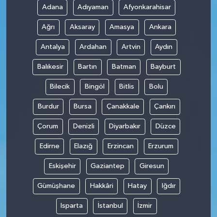
Adana
Adıyaman
Afyonkarahisar
Ağrı
Aksaray
Amasya
Ankara
Antalya
Ardahan
Artvin
Aydın
Balıkesir
Bartın
Batman
Bayburt
Bilecik
Bingöl
Bitlis
Bolu
Burdur
Bursa
Çanakkale
Çankırı
Çorum
Denizli
Diyarbakır
Düzce
Edirne
Elazığ
Erzincan
Erzurum
Eskişehir
Gaziantep
Giresun
Gümüşhane
Hakkâri
Hatay
Iğdır
Isparta
İstanbul
İzmir