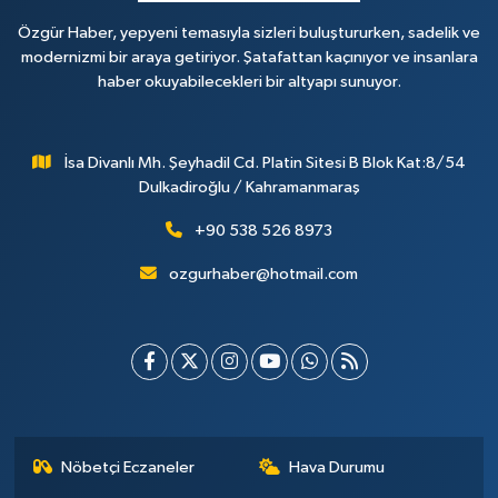
Özgür Haber, yepyeni temasıyla sizleri buluştururken, sadelik ve
modernizmi bir araya getiriyor. Şatafattan kaçınıyor ve insanlara
haber okuyabilecekleri bir altyapı sunuyor.
İsa Divanlı Mh. Şeyhadil Cd. Platin Sitesi B Blok Kat:8/54
Dulkadiroğlu / Kahramanmaraş
+90 538 526 8973
ozgurhaber@hotmail.com
Nöbetçi Eczaneler
Hava Durumu