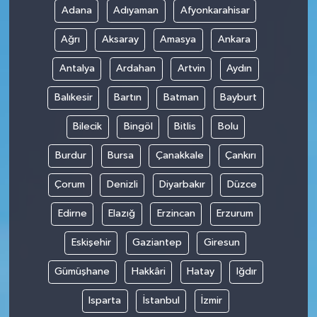
Adana
Adıyaman
Afyonkarahisar
Ağrı
Aksaray
Amasya
Ankara
Antalya
Ardahan
Artvin
Aydın
Balıkesir
Bartın
Batman
Bayburt
Bilecik
Bingöl
Bitlis
Bolu
Burdur
Bursa
Çanakkale
Çankırı
Çorum
Denizli
Diyarbakır
Düzce
Edirne
Elazığ
Erzincan
Erzurum
Eskişehir
Gaziantep
Giresun
Gümüşhane
Hakkâri
Hatay
Iğdır
Isparta
İstanbul
İzmir