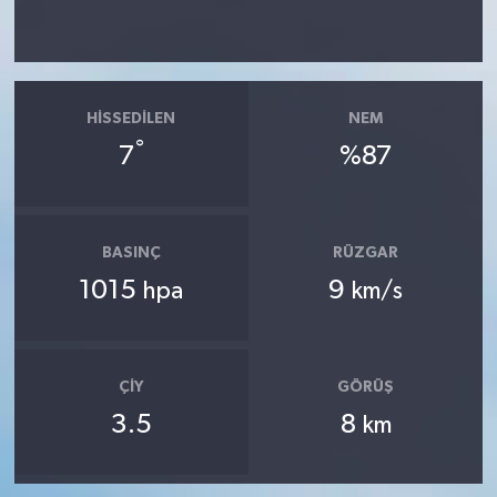
HISSEDILEN
NEM
°
7
%87
BASINÇ
RÜZGAR
1015
9
hpa
km/s
ÇIY
GÖRÜŞ
3.5
8
km