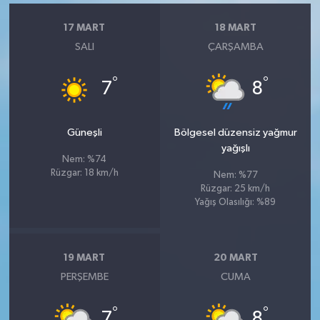
17 MART
18 MART
SALI
ÇARŞAMBA
°
°
7
8
Güneşli
Bölgesel düzensiz yağmur
yağışlı
Nem: %74
Rüzgar: 18 km/h
Nem: %77
Rüzgar: 25 km/h
Yağış Olasılığı: %89
19 MART
20 MART
PERŞEMBE
CUMA
°
°
7
8