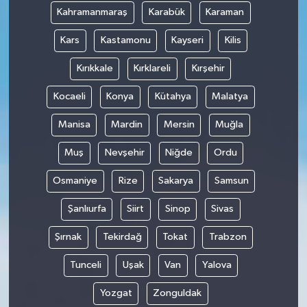
Kahramanmaraş
Karabük
Karaman
Kars
Kastamonu
Kayseri
Kilis
Kırıkkale
Kırklareli
Kırşehir
Kocaeli
Konya
Kütahya
Malatya
Manisa
Mardin
Mersin
Muğla
Muş
Nevşehir
Niğde
Ordu
Osmaniye
Rize
Sakarya
Samsun
Şanlıurfa
Siirt
Sinop
Sivas
Şırnak
Tekirdağ
Tokat
Trabzon
Tunceli
Uşak
Van
Yalova
Yozgat
Zonguldak