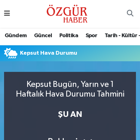
Alısveriş
MODA - GÜZELLİK
Nöbetçi Eczaneler
Gündem
Güncel
Politika
Spor
Tarih - Kültür 
Bilim / Teknoloji
Hava Durumu
Kepsut Hava Durumu
Eğitim
Namaz Vakitleri
Ekonomi
Trafik Durumu
Kepsut Bugün, Yarın ve 1
Güncel
Süper Lig Puan Durumu ve Fikstür
Haftalık Hava Durumu Tahmini
Gündem
Tüm Manşetler
ŞU AN
Magazin
Son Dakika Haberleri
Politika
Haber Arşivi