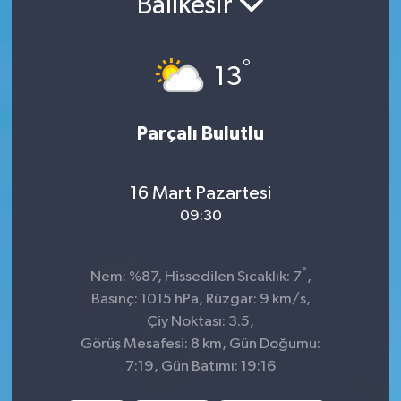
Balıkesir
Sağlık
°
13
Spor
Tarih - Kültür - Sanat - Turizm
Parçalı Bulutlu
Yaşam
16 Mart Pazartesi
09:30
°
Nem: %87, Hissedilen Sıcaklık: 7
,
Basınç: 1015 hPa, Rüzgar: 9 km/s,
Çiy Noktası: 3.5,
Görüş Mesafesi: 8 km, Gün Doğumu:
7:19, Gün Batımı: 19:16