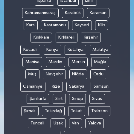
Isparta
İstanbul
İzmir
Kahramanmaraş
Karabük
Karaman
Kars
Kastamonu
Kayseri
Kilis
Kırıkkale
Kırklareli
Kırşehir
Kocaeli
Konya
Kütahya
Malatya
Manisa
Mardin
Mersin
Muğla
Muş
Nevşehir
Niğde
Ordu
Osmaniye
Rize
Sakarya
Samsun
Şanlıurfa
Siirt
Sinop
Sivas
Şırnak
Tekirdağ
Tokat
Trabzon
Tunceli
Uşak
Van
Yalova