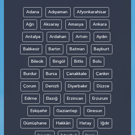
Adana
Adıyaman
Afyonkarahisar
Ağrı
Aksaray
Amasya
Ankara
Antalya
Ardahan
Artvin
Aydın
Balıkesir
Bartın
Batman
Bayburt
Bilecik
Bingöl
Bitlis
Bolu
Burdur
Bursa
Çanakkale
Çankırı
Çorum
Denizli
Diyarbakır
Düzce
Edirne
Elazığ
Erzincan
Erzurum
Eskişehir
Gaziantep
Giresun
Gümüşhane
Hakkâri
Hatay
Iğdır