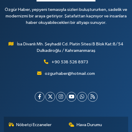
Özgür Haber, yepyeni temasıyla sizleri buluştururken, sadelik ve
modernizmi bir araya getiriyor. Şatafattan kaçınıyor ve insanlara
haber okuyabilecekleri bir altyapı sunuyor.
İsa Divanlı Mh. Şeyhadil Cd. Platin Sitesi B Blok Kat:8/54
Dulkadiroğlu / Kahramanmaraş
+90 538 526 8973
ozgurhaber@hotmail.com
Nöbetçi Eczaneler
Hava Durumu