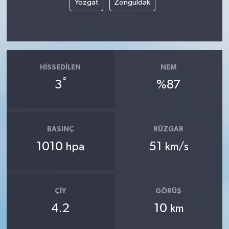
Yozgat
Zonguldak
HISSEDILEN
NEM
°
3
%87
BASINÇ
RÜZGAR
1010
51
hpa
km/s
ÇIY
GÖRÜŞ
4.2
10
km