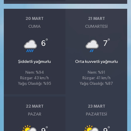
20 MART
21 MART
CUMA
CUMARTESI
°
°
6
7
Şiddetli yağmurlu
Orta kuvvetli yağmurlu
Nem: %94
Nem: %91
Rüzgar: 43 km/h
Rüzgar: 41 km/h
Yağış Olasılığı: %95
Yağış Olasılığı: %87
22 MART
23 MART
PAZAR
PAZARTESI
°
°