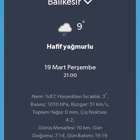
Balıkesir
Sağlık
°
9
Spor
Tarih - Kültür - Sanat - Turizm
Hafif yağmurlu
Yaşam
19 Mart Perşembe
21:00
°
Nem: %87, Hissedilen Sıcaklık: 3
,
Basınç: 1010 hPa, Rüzgar: 51 km/s,
Toplam Yağış: 0 mm, Çiy Noktası:
4.2,
Görüş Mesafesi: 10 km, Gün
Doğumu: 7:14, Gün Batımı: 19:19