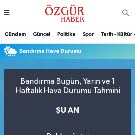
Alısveriş
MODA - GÜZELLİK
Nöbetçi Eczaneler
Gündem
Güncel
Politika
Spor
Tarih - Kültür 
Bilim / Teknoloji
Hava Durumu
Bandırma Hava Durumu
Eğitim
Namaz Vakitleri
Ekonomi
Trafik Durumu
Bandırma Bugün, Yarın ve 1
Güncel
Süper Lig Puan Durumu ve Fikstür
Haftalık Hava Durumu Tahmini
Gündem
Tüm Manşetler
ŞU AN
Magazin
Son Dakika Haberleri
Politika
Haber Arşivi