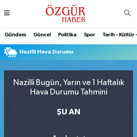
Alısveriş
MODA - GÜZELLİK
Nöbetçi Eczaneler
Gündem
Güncel
Politika
Spor
Tarih - Kültür 
Bilim / Teknoloji
Hava Durumu
Nazilli Hava Durumu
Eğitim
Namaz Vakitleri
Ekonomi
Trafik Durumu
Nazilli Bugün, Yarın ve 1 Haftalık
Güncel
Süper Lig Puan Durumu ve Fikstür
Hava Durumu Tahmini
Gündem
Tüm Manşetler
ŞU AN
Magazin
Son Dakika Haberleri
Politika
Haber Arşivi