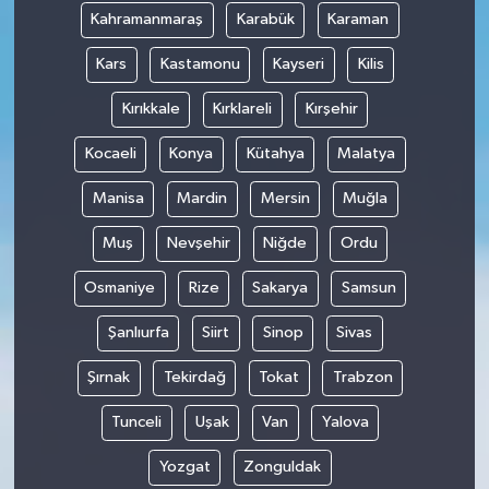
Kahramanmaraş
Karabük
Karaman
Kars
Kastamonu
Kayseri
Kilis
Kırıkkale
Kırklareli
Kırşehir
Kocaeli
Konya
Kütahya
Malatya
Manisa
Mardin
Mersin
Muğla
Muş
Nevşehir
Niğde
Ordu
Osmaniye
Rize
Sakarya
Samsun
Şanlıurfa
Siirt
Sinop
Sivas
Şırnak
Tekirdağ
Tokat
Trabzon
Tunceli
Uşak
Van
Yalova
Yozgat
Zonguldak