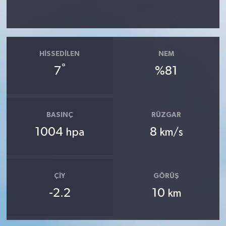
HISSEDILEN
NEM
°
7
%81
BASINÇ
RÜZGAR
1004
8
hpa
km/s
ÇIY
GÖRÜŞ
-2.2
10
km