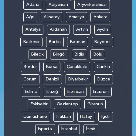
Adana
Adıyaman
Afyonkarahisar
Ağrı
Aksaray
Amasya
Ankara
Antalya
Ardahan
Artvin
Aydın
Balıkesir
Bartın
Batman
Bayburt
Bilecik
Bingöl
Bitlis
Bolu
Burdur
Bursa
Çanakkale
Çankırı
Çorum
Denizli
Diyarbakır
Düzce
Edirne
Elazığ
Erzincan
Erzurum
Eskişehir
Gaziantep
Giresun
Gümüşhane
Hakkâri
Hatay
Iğdır
Isparta
İstanbul
İzmir