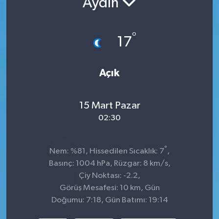
Aydın
Sağlık
°
17
Spor
Tarih - Kültür - Sanat - Turizm
Açık
Yaşam
15 Mart Pazar
02:30
°
Nem: %81, Hissedilen Sıcaklık: 7
,
Basınç: 1004 hPa, Rüzgar: 8 km/s,
Çiy Noktası: -2.2,
Görüş Mesafesi: 10 km, Gün
Doğumu: 7:18, Gün Batımı: 19:14