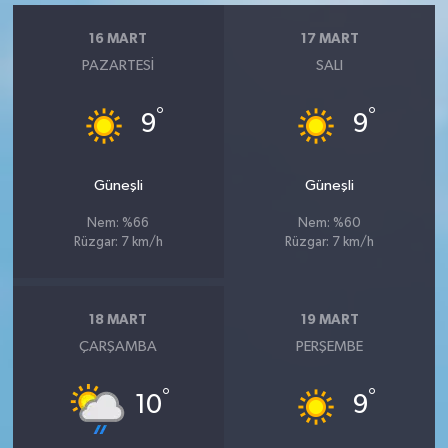
16 MART
17 MART
PAZARTESI
SALI
°
°
9
9
Güneşli
Güneşli
Nem: %66
Nem: %60
Rüzgar: 7 km/h
Rüzgar: 7 km/h
18 MART
19 MART
ÇARŞAMBA
PERŞEMBE
°
°
10
9