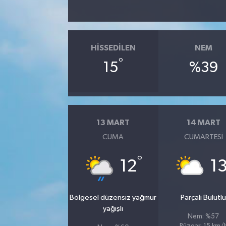
HISSEDILEN
NEM
°
15
%39
13 MART
14 MART
CUMA
CUMARTESI
°
12
1
Bölgesel düzensiz yağmur
Parçalı Bulutl
yağışlı
Nem: %57