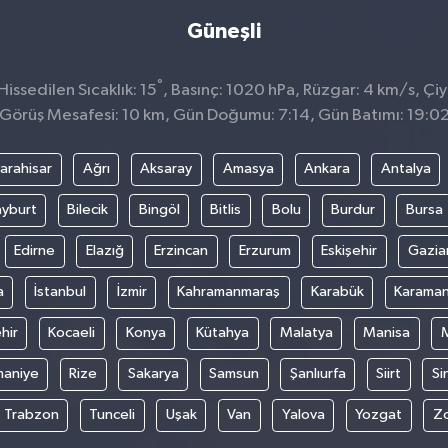
Güneşli
°
ssedilen Sıcaklık: 15
, Basınç: 1020 hPa, Rüzgar: 4 km/s, Çiy 
Görüş Mesafesi: 10 km, Gün Doğumu: 7:14, Gün Batımı: 19:0
arahisar
Ağrı
Aksaray
Amasya
Ankara
Antalya
yburt
Bilecik
Bingöl
Bitlis
Bolu
Burdur
Bursa
Edirne
Elazığ
Erzincan
Erzurum
Eskişehir
Gazia
a
İstanbul
İzmir
Kahramanmaraş
Karabük
Karama
hir
Kocaeli
Konya
Kütahya
Malatya
Manisa
aniye
Rize
Sakarya
Samsun
Şanlıurfa
Siirt
Si
Trabzon
Tunceli
Uşak
Van
Yalova
Yozgat
Z