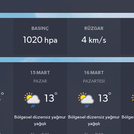
BASINÇ
RÜZGAR
1020
4
hpa
km/s
15 MART
16 MART
PAZAR
PAZARTESI
°
°
°
3
13
13
u
Bölgesel düzensiz yağmur
Bölgesel düzensiz yağmur
Bölge
yağışlı
yağışlı