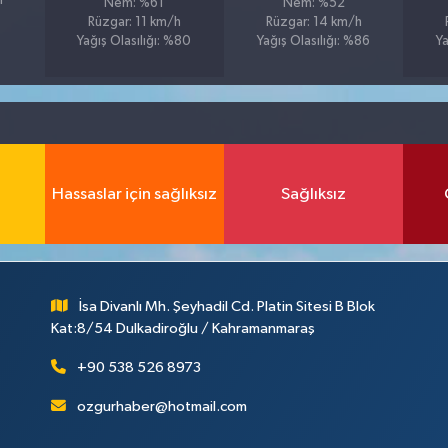
h
Nem: %61
Nem: %52
Rüzgar: 11 km/h
Rüzgar: 14 km/h
Yağış Olasılığı: %80
Yağış Olasılığı: %86
Ya
Hassaslar için sağlıksız
Sağlıksız
İsa Divanlı Mh. Şeyhadil Cd. Platin Sitesi B Blok
Kat:8/54 Dulkadiroğlu / Kahramanmaraş
+90 538 526 8973
ozgurhaber@hotmail.com