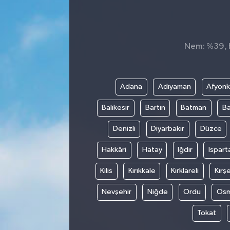
Sağlık
Spor
Nem: %39, Hi
Tarih - Kültür - Sanat - Turizm
Adana
Adıyaman
Afyonk
Yaşam
Balıkesir
Bartın
Batman
Ba
Denizli
Diyarbakır
Düzce
Hakkâri
Hatay
Iğdır
Ispart
Kilis
Kırıkkale
Kırklareli
Kırşe
Nevşehir
Niğde
Ordu
Osm
Tokat