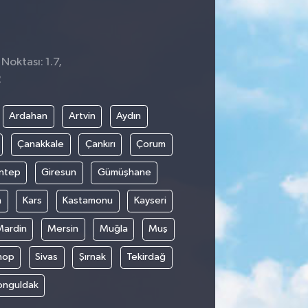
Noktası: 1.7,
2
Ardahan
Artvin
Aydın
Çanakkale
Çankırı
Çorum
ntep
Giresun
Gümüşhane
n
Kars
Kastamonu
Kayseri
Mardin
Mersin
Muğla
Muş
nop
Sivas
Şırnak
Tekirdağ
onguldak