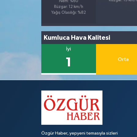
Rüzgar: 15 km/
Nem: %60
Rüzgar: 12 km/h
Yağış Olasılığı: %82
Kumluca Hava Kalitesi
İyi
1
Orta
Özgür Haber, yepyeni temasıyla sizleri