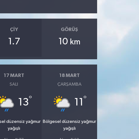
ÇIY
GÖRÜŞ
1.7
10
km
17 MART
18 MART
SALI
ÇARŞAMBA
°
°
13
11
sel düzensiz yağmur
Bölgesel düzensiz yağmur
yağışlı
yağışlı