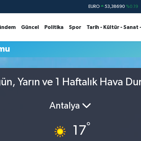
EURO
53,38690
%0.19
STERLİN
61,60380
%0.18
ündem
Güncel
Politika
Spor
Tarih - Kültür - Sanat 
G.ALTIN
6862,09000
%0.19
BİST100
14.598,00
%0
umu
BITCOIN
79.591,74
%-1.82
DOLAR
45,43620
%0.02
n, Yarın ve 1 Haftalık Hava D
Antalya
°
17