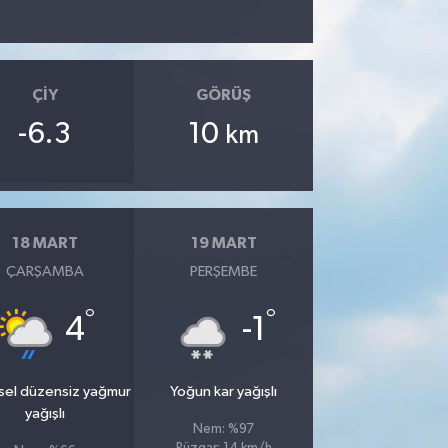
ÇIY
GÖRÜŞ
-6.3
10
km
18 MART
19 MART
ÇARŞAMBA
PERŞEMBE
°
°
4
-1
sel düzensiz yağmur
Yoğun kar yağışlı
yağışlı
Nem: %97