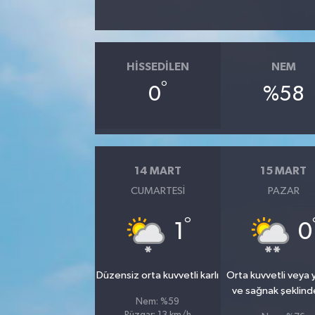
HISSEDILEN
NEM
°
0
%58
14 MART
15 MART
CUMARTESI
PAZAR
°
1
0
Düzensiz orta kuvvetli karlı
Orta kuvvetli veya
ve sağnak şeklind
Nem: %59