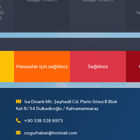
Rüzgar: 13 km/h
Rüzgar: 10 km/h
h
%82
Ya
37
Hassaslar için sağlıksız
Sağlıksız
İsa Divanlı Mh. Şeyhadil Cd. Platin Sitesi B Blok
Kat:8/54 Dulkadiroğlu / Kahramanmaraş
+90 538 526 8973
ozgurhaber@hotmail.com