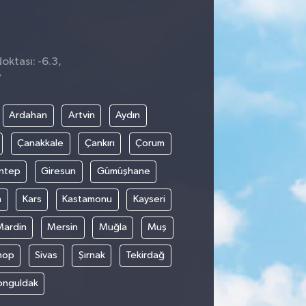
oktası: -6.3,
7
Ardahan
Artvin
Aydın
Çanakkale
Çankırı
Çorum
ntep
Giresun
Gümüşhane
n
Kars
Kastamonu
Kayseri
Mardin
Mersin
Muğla
Muş
nop
Sivas
Şırnak
Tekirdağ
onguldak