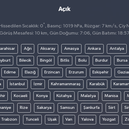
Açık
°
issedilen Sıcaklık: 0
, Basınç: 1019 hPa, Rüzgar: 7 km/s, Çiy N
Görüş Mesafesi: 10 km, Gün Doğumu: 7:06, Gün Batımı: 18:5
arahisar
Ağrı
Aksaray
Amasya
Ankara
Antalya
yburt
Bilecik
Bingöl
Bitlis
Bolu
Burdur
Bursa
Edirne
Elazığ
Erzincan
Erzurum
Eskişehir
Gazia
a
İstanbul
İzmir
Kahramanmaraş
Karabük
Karama
hir
Kocaeli
Konya
Kütahya
Malatya
Manisa
aniye
Rize
Sakarya
Samsun
Şanlıurfa
Siirt
Si
Trabzon
Tunceli
Uşak
Van
Yalova
Yozgat
Z