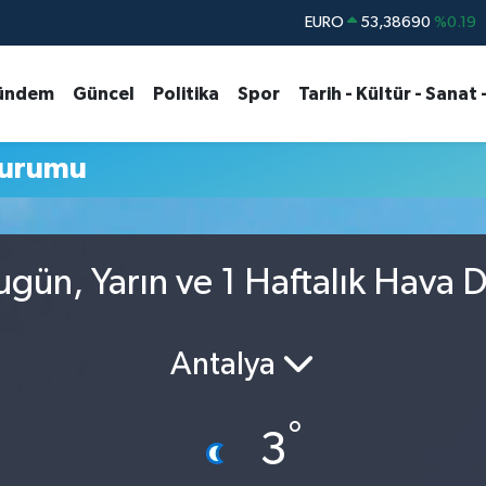
EURO
53,38690
%0.19
STERLİN
61,60380
%0.18
ündem
Güncel
Politika
Spor
Tarih - Kültür - Sanat 
G.ALTIN
6862,09000
%0.19
BİST100
14.598,00
%0
urumu
BITCOIN
79.591,74
%-1.82
DOLAR
45,43620
%0.02
ün, Yarın ve 1 Haftalık Hava 
Antalya
°
3