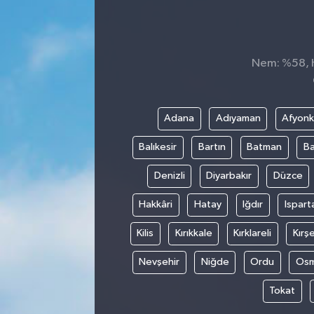
Sağlık
Spor
Nem: %58, H
Tarih - Kültür - Sanat - Turizm
Adana
Adıyaman
Afyonk
Yaşam
Balıkesir
Bartın
Batman
Ba
Denizli
Diyarbakır
Düzce
Hakkâri
Hatay
Iğdır
Ispart
Kilis
Kırıkkale
Kırklareli
Kırşe
Nevşehir
Niğde
Ordu
Osm
Tokat