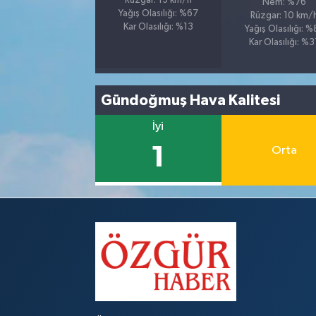
Rüzgar: 13 km/h
Nem: %76
Yağış Olasılığı: %67
Rüzgar: 10 km/
Kar Olasılığı: %13
Yağış Olasılığı: 
Kar Olasılığı: %
Gündoğmuş Hava Kalitesi
İyi
1
Orta