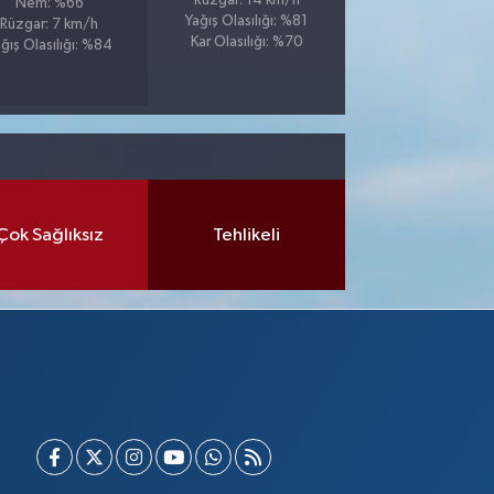
Rüzgar: 14 km/h
Nem: %66
Yağış Olasılığı: %81
Rüzgar: 7 km/h
Kar Olasılığı: %70
ğış Olasılığı: %84
Çok Sağlıksız
Tehlikeli