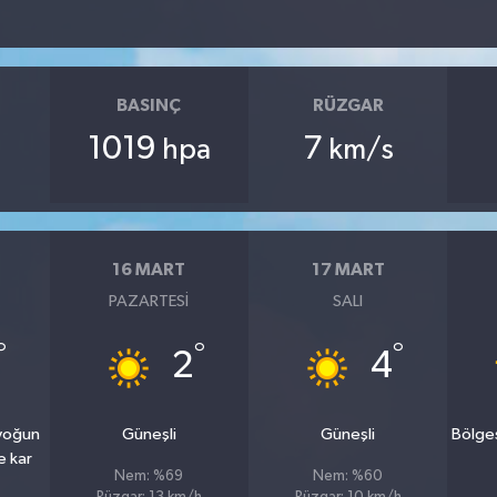
BASINÇ
RÜZGAR
1019
7
hpa
km/s
16 MART
17 MART
PAZARTESI
SALI
°
°
°
2
4
 yoğun
Güneşli
Güneşli
Bölge
e kar
Nem: %69
Nem: %60