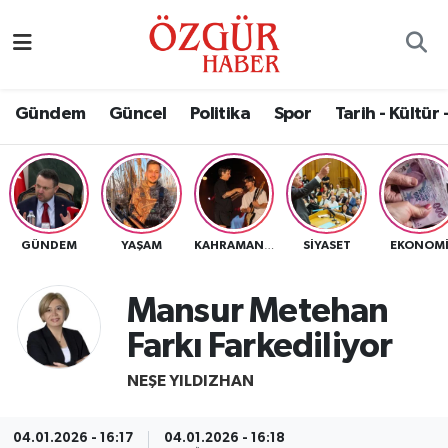
Alısveriş
MODA - GÜZELLİK
Nöbetçi Eczaneler
Gündem
Güncel
Politika
Spor
Tarih - Kültür 
Bilim / Teknoloji
Hava Durumu
Eğitim
Namaz Vakitleri
Ekonomi
Trafik Durumu
GÜNDEM
YAŞAM
SIYASET
EKONOM
KAHRAMANMARAŞ
Güncel
Süper Lig Puan Durumu ve Fikstür
Mansur Metehan
Gündem
Tüm Manşetler
Farkı Farkediliyor
Magazin
Son Dakika Haberleri
NEŞE YILDIZHAN
Politika
Haber Arşivi
04.01.2026 - 16:17
04.01.2026 - 16:18