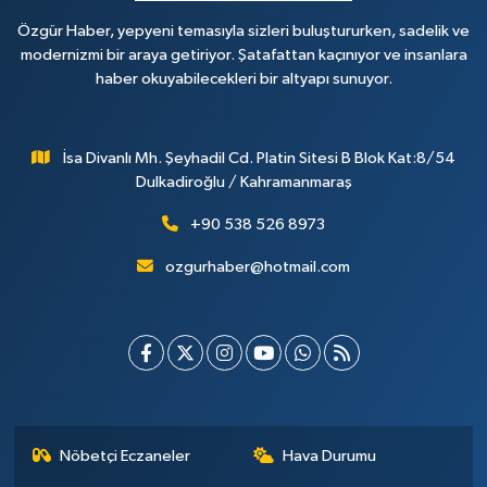
Özgür Haber, yepyeni temasıyla sizleri buluştururken, sadelik ve
modernizmi bir araya getiriyor. Şatafattan kaçınıyor ve insanlara
haber okuyabilecekleri bir altyapı sunuyor.
İsa Divanlı Mh. Şeyhadil Cd. Platin Sitesi B Blok Kat:8/54
Dulkadiroğlu / Kahramanmaraş
+90 538 526 8973
ozgurhaber@hotmail.com
Nöbetçi Eczaneler
Hava Durumu