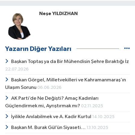
Neşe YILDIZHAN
Yazarın Diğer Yazıları
Başkan Toptaş ya da Bir Mühendisin Şehre Bıraktığı İz
22.07.2026
Başkan Görgel, Milletvekilleri ve Kahramanmaraş’ın
Ulaşım Sorunu
06.06.2026
AK Parti’de Ne Değişti? Amaç Kadınları
Güçlendirmek mi, Ayrıştırmak mı?
02.11.2025
İyilikle Anılabilmek ve A. Kadir Kurtul
14.10.2025
Başkan M. Burak Gül’ün Siyaseti…
13.10.2025