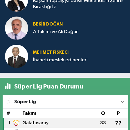
Başkan Toptaş ya da Bir Mühendisin Şehre
Bıraktığı İz
BEKIR DOĞAN
A Takımı ve Ali Doğan
MEHMET FİSKECİ
İhaneti meslek edinenler!
Süper Lig Puan Durumu
Süper Lig
#
Takım
O
P
1
Galatasaray
33
77