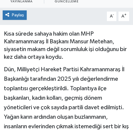
YAYINLANMA
GÜNCELLEME
Sağlık
Paylaş
-
+
A
A
Spor
Kısa sürede sahaya hakim olan MHP
Tarih - Kültür - Sanat - Turizm
Kahramanmaraş İl Başkanı Mansur Metehan,
siyasetin makam değil sorumluluk işi olduğunu bir
Yaşam
kez daha ortaya koydu.
Dün, Milliyetçi Hareket Partisi Kahramanmaraş İl
Başkanlığı tarafından 2025 yılı değerlendirme
toplantısı gerçekleştirildi. Toplantıya ilçe
başkanları, kadın kolları, geçmiş dönem
yöneticileri ve çok sayıda partili davet edilmişti.
Yağan karın ardından oluşan buzlanmanın,
insanların evlerinden çıkmak istemediği sert bir kış