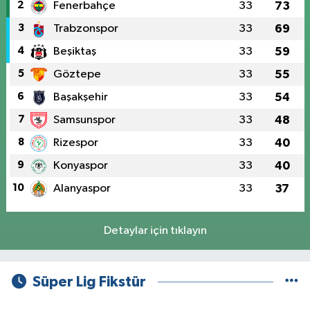
2
Fenerbahçe
33
73
3
Trabzonspor
33
69
4
Beşiktaş
33
59
5
Göztepe
33
55
6
Başakşehir
33
54
7
Samsunspor
33
48
8
Rizespor
33
40
9
Konyaspor
33
40
10
Alanyaspor
33
37
Detaylar için tıklayın
Süper Lig Fikstür