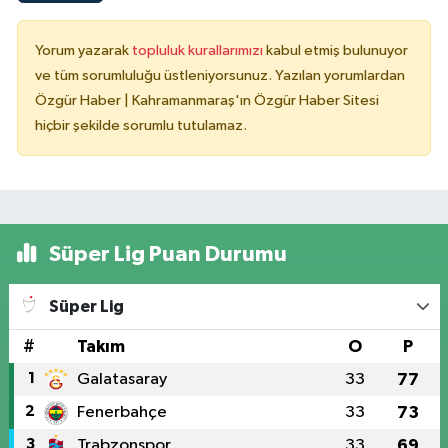
Yorum yazarak
topluluk kurallarımızı
kabul etmiş bulunuyor
ve tüm sorumluluğu üstleniyorsunuz. Yazılan yorumlardan
Özgür Haber | Kahramanmaraş'ın Özgür Haber Sitesi
hiçbir şekilde sorumlu tutulamaz.
Süper Lig Puan Durumu
Süper Lig
#
Takım
O
P
1
Galatasaray
33
77
2
Fenerbahçe
33
73
3
Trabzonspor
33
69