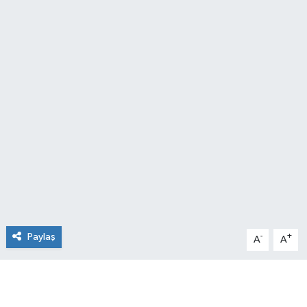
Sağlık
Spor
Tarih - Kültür - Sanat - Turizm
Yaşam
Paylaş
-
+
A
A