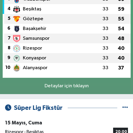
4
Beşiktaş
33
59
5
Göztepe
33
55
6
Başakşehir
33
54
7
Samsunspor
33
48
8
Rizespor
33
40
9
Konyaspor
33
40
10
Alanyaspor
33
37
Detaylar için tıklayın
Süper Lig Fikstür
15 Mayıs, Cuma
Rizespor - Beşiktaş
20:00