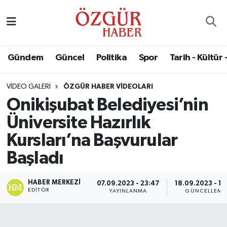
Alısveriş
MODA - GÜZELLİK
Nöbetçi Eczaneler
Gündem
Güncel
Politika
Spor
Tarih - Kültür 
Bilim / Teknoloji
Hava Durumu
VIDEO GALERI
ÖZGÜR HABER VIDEOLARI
Eğitim
Namaz Vakitleri
Onikişubat Belediyesi’nin
Ekonomi
Trafik Durumu
Üniversite Hazırlık
Kursları’na Başvurular
Güncel
Süper Lig Puan Durumu ve Fikstür
Başladı
Gündem
Tüm Manşetler
HABER MERKEZI
07.09.2023 - 23:47
18.09.2023 - 17
EDITÖR
YAYINLANMA
GÜNCELLEME
Magazin
Son Dakika Haberleri
Politika
Haber Arşivi