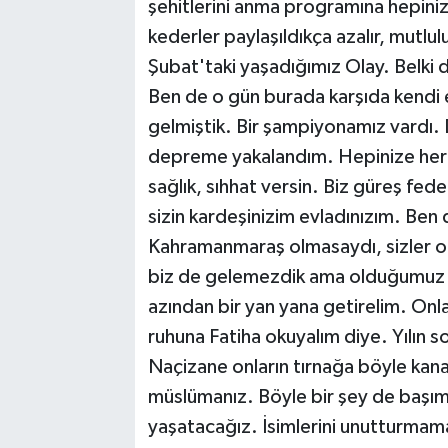
şehitlerini anma programına hepiniz 
kederler paylaşıldıkça azalır, mutlu
Şubat'taki yaşadığımız Olay. Belki 
Ben de o gün burada karşıda kendi 
gelmiştik. Bir şampiyonamız vardı.
depreme yakalandım. Hepinize her şey
sağlık, sıhhat versin. Biz güreş fe
sizin kardeşinizim evladınızım. Be
Kahramanmaraş olmasaydı, sizler o
biz de gelemezdik ama olduğumuz 
azından bir yan yana getirelim. Onları
ruhuna Fatiha okuyalım diye. Yılın s
Naçizane onların tırnağa böyle kan
müslümanız. Böyle bir şey de başımız
yaşatacağız. İsimlerini unutturmam