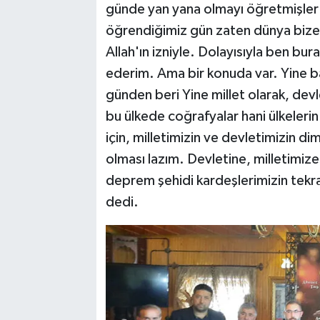
günde yan yana olmayı öğretmişler
öğrendiğimiz gün zaten dünya bize
Allah'ın izniyle. Dolayısıyla ben bur
ederim. Ama bir konuda var. Yine baş
günden beri Yine millet olarak, devl
bu ülkede coğrafyalar hani ülkeleri
için, milletimizin ve devletimizin di
olması lazım. Devletine, milletimiz
deprem şehidi kardeşlerimizin tekr
dedi.