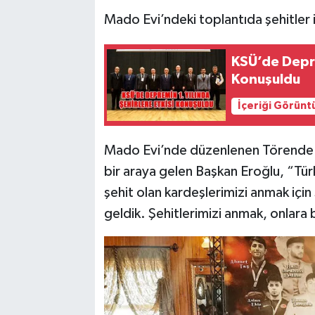
Mado Evi’ndeki toplantıda şehitler 
KSÜ’de Depre
Konuşuldu
İçeriği Görünt
Mado Evi’nde düzenlenen Törende D
bir araya gelen Başkan Eroğlu, “T
şehit olan kardeşlerimizi anmak için 
geldik. Şehitlerimizi anmak, onlara 