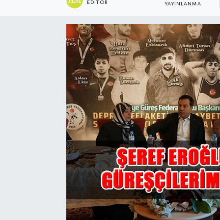
EDITÖR
YAYINLANMA
Sağlık
Spor
Tarih - Kültür - Sanat - Turizm
Yaşam