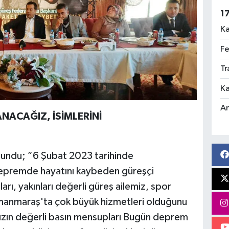
1
Ka
Fe
Tr
Ka
An
ANACAĞIZ, İSİMLERİNİ
lundu; ”6 Şubat 2023 tarihinde
premde hayatını kaybeden güreşçi
ları, yakınları değerli güreş ailemiz, spor
manmaraş'ta çok büyük hizmetleri olduğunu
ın değerli basın mensupları Bugün deprem