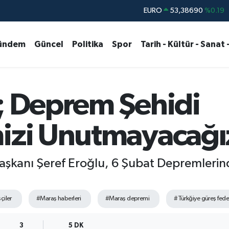
STERLİN
61,60380
%0.18
G.ALTIN
6862,09000
%0.19
ündem
Güncel
Politika
Spor
Tarih - Kültür - Sanat 
BİST100
14.598,00
%0
BITCOIN
79.591,74
%-1.82
DOLAR
45,43620
%0.02
; Deprem Şehidi
EURO
53,38690
%0.19
mizi Unutmayacağı
şkanı Şeref Eroğlu, 6 Şubat Depremlerind
çiler
#Maraş haberleri
#Maraş depremi
#Türkğiye güreş fede
3
5 DK