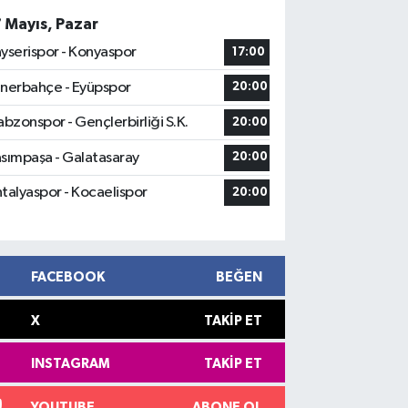
7 Mayıs, Pazar
yserispor - Konyaspor
17:00
nerbahçe - Eyüpspor
20:00
abzonspor - Gençlerbirliği S.K.
20:00
sımpaşa - Galatasaray
20:00
talyaspor - Kocaelispor
20:00
FACEBOOK
BEĞEN
X
TAKIP ET
INSTAGRAM
TAKIP ET
YOUTUBE
ABONE OL