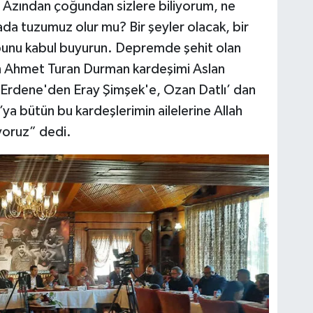
. Azından çoğundan sizlere biliyorum, ne
ada tuzumuz olur mu? Bir şeyler olacak, bir
bunu kabul buyurun. Depremde şehit olan
n Ahmet Turan Durman kardeşimi Aslan
m Erdene'den Eray Şimşek'e, Ozan Datlı’ dan
ya bütün bu kardeşlerimin ailelerine Allah
 seviyoruz” dedi.