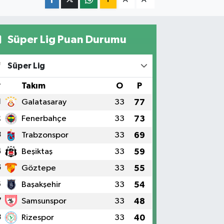
Süper Lig Puan Durumu
Süper Lig
#
Takım
O
P
1
Galatasaray
33
77
2
Fenerbahçe
33
73
3
Trabzonspor
33
69
4
Beşiktaş
33
59
5
Göztepe
33
55
6
Başakşehir
33
54
7
Samsunspor
33
48
8
Rizespor
33
40