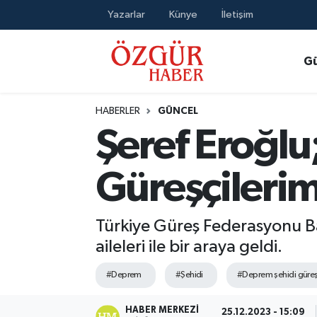
Yazarlar
Künye
İletişim
Alısveriş
MODA - GÜZELLİK
Nöbetçi Eczaneler
G
Bilim / Teknoloji
Hava Durumu
HABERLER
GÜNCEL
Eğitim
Namaz Vakitleri
Şeref Eroğlu
Ekonomi
Trafik Durumu
Güreşçileri
Güncel
Süper Lig Puan Durumu ve Fikstür
Türkiye Güreş Federasyonu Ba
Gündem
Tüm Manşetler
aileleri ile bir araya geldi.
Magazin
Son Dakika Haberleri
#Deprem
#Şehidi
#Deprem şehidi güreş
Politika
Haber Arşivi
HABER MERKEZI
25.12.2023 - 15:09