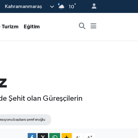
°
Kahramanmaraş
10
- Turizm
Eğitim
z
e Şehit olan Güreşçilerin
rasyonu başkanı şeref eroğlu
-
+
A
A