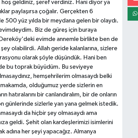
hoş geldiniz, şeref verdiniz. Hani diyor ya
luklar paylaşırsa çoğalır. Gerçekten 6
de 500 yüz yılda bir meydana gelen bir olaydı.
evimdeydim. Biz de güreş için buraya
 Dereköy'deki evimde annemle birlikte ben de
 olabilirdi. Allah geride kalanlarına, sizlere
derasyonu olarak şöyle düşündük. Hani ben
n de bu toprak büyüdüm. Bu seviyeye
lmasaydınız, hemşehrilerim olmasaydı belki
makamda, olduğumuz yerde sizlerin en
n hatıralarını bir canlandıralım, bir de onların
on günlerinde sizlerle yan yana gelmek istedik.
amasaydı da hiçbir şey olmasaydı ama
a geldi. Şehit olan kardeşlerimizi isimlerini
ak adına her şeyi yapacağız. Almanya