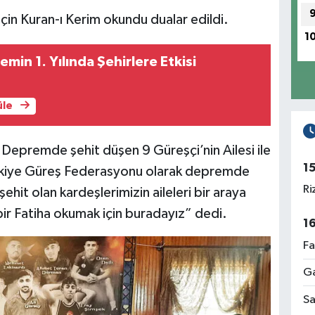
için Kuran-ı Kerim okundu dualar edildi.
1
min 1. Yılında Şehirlere Etkisi
üle
epremde şehit düşen 9 Güreşçi’nin Ailesi ile
1
ürkiye Güreş Federasyonu olarak depremde
Ri
şehit olan kardeşlerimizin aileleri bir araya
bir Fatiha okumak için buradayız” dedi.
1
Fa
Ga
Sa