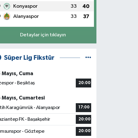
9
Konyaspor
33
40
0
Alanyaspor
33
37
Detaylar için tıklayın
Süper Lig Fikstür
5 Mayıs, Cuma
zespor - Beşiktaş
20:00
6 Mayıs, Cumartesi
tih Karagümrük - Alanyaspor
17:00
ziantep FK - Başakşehir
20:00
msunspor - Göztepe
20:00