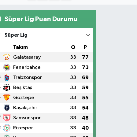
Süper Lig Puan Durumu
Süper Lig
#
Takım
O
P
1
Galatasaray
33
77
2
Fenerbahçe
33
73
3
Trabzonspor
33
69
4
Beşiktaş
33
59
5
Göztepe
33
55
6
Başakşehir
33
54
7
Samsunspor
33
48
8
Rizespor
33
40