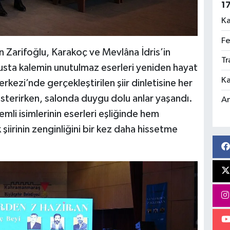
1
Ka
Fe
n Zarifoğlu, Karakoç ve Mevlâna İdris’in
Tr
sta kalemin unutulmaz eserleri yeniden hayat
Ka
ezi’nde gerçekleştirilen şiir dinletisine her
sterirken, salonda duygu dolu anlar yaşandı.
An
emli isimlerinin eserleri eşliğinde hem
iirinin zenginliğini bir kez daha hissetme