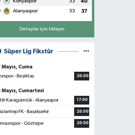
9
Konyaspor
33
40
0
Alanyaspor
33
37
Detaylar için tıklayın
Süper Lig Fikstür
5 Mayıs, Cuma
zespor - Beşiktaş
20:00
6 Mayıs, Cumartesi
tih Karagümrük - Alanyaspor
17:00
ziantep FK - Başakşehir
20:00
msunspor - Göztepe
20:00