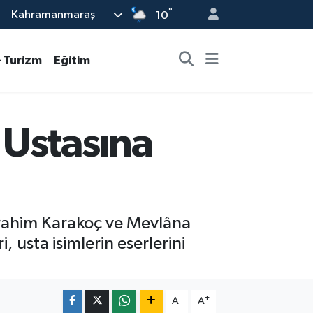
°
Kahramanmaraş
10
- Turizm
Eğitim
 Ustasına
rrahim Karakoç ve Mevlâna
, usta isimlerin eserlerini
-
+
A
A