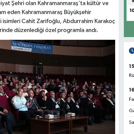
iyat Şehri olan Kahramanmaraş’ta kültür ve
1
vam eden Kahramanmaraş Büyükşehir
i isimleri Cahit Zarifoğlu, Abdurrahim Karakoç
erinde düzenlediği özel programla andı.
1
Ri
1
Fa
Ga
Sa