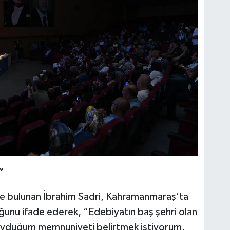
”
de bulunan İbrahim Sadri, Kahramanmaraş’ta
unu ifade ederek, “Edebiyatın baş şehri olan
yduğum memnuniyeti belirtmek istiyorum.