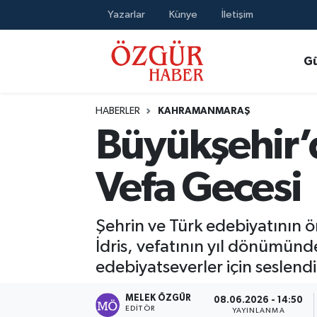
Yazarlar
Künye
İletişim
Alısveriş
MODA - GÜZELLİK
Nöbetçi Eczaneler
G
Bilim / Teknoloji
Hava Durumu
HABERLER
KAHRAMANMARAŞ
Eğitim
Namaz Vakitleri
Büyükşehir’
Ekonomi
Trafik Durumu
Vefa Gecesi
Güncel
Süper Lig Puan Durumu ve Fikstür
Şehrin ve Türk edebiyatının 
Gündem
Tüm Manşetler
İdris, vefatının yıl dönümünde 
edebiyatseverler için seslendi
Magazin
Son Dakika Haberleri
MELEK ÖZGÜR
08.06.2026 - 14:50
Politika
Haber Arşivi
EDITÖR
YAYINLANMA