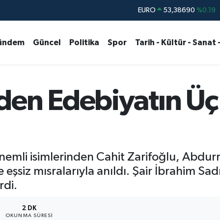
STERLİN
61,60380
%0.18
G.ALTIN
6862,09000
%0.19
ündem
Güncel
Politika
Spor
Tarih - Kültür - Sanat 
BİST100
14.598,00
%0
BITCOIN
79.591,74
%-1.82
DOLAR
45,43620
%0.02
den Edebiyatın Üç
EURO
53,38690
%0.19
önemli isimlerinden Cahit Zarifoğlu, Abdu
eşsiz mısralarıyla anıldı. Şair İbrahim Sadri
rdi.
2 DK
OKUNMA SÜRESI