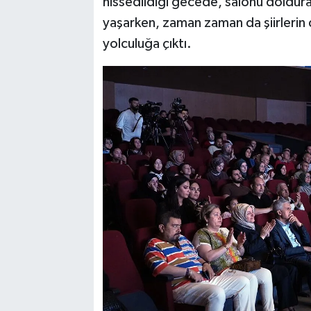
hissedildiği gecede, salonu doldura
yaşarken, zaman zaman da şiirlerin
yolculuğa çıktı.