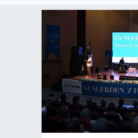
Sağlık
Spor
Tarih - Kültür - Sanat - Turizm
Yaşam