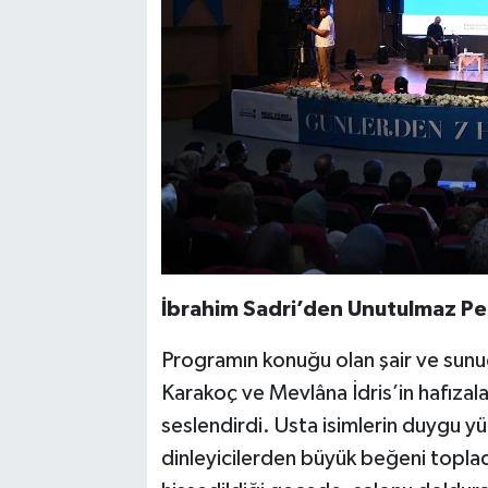
İbrahim Sadri’den Unutulmaz P
Programın konuğu olan şair ve sunu
Karakoç ve Mevlâna İdris’in hafızala
seslendirdi. Usta isimlerin duygu yük
dinleyicilerden büyük beğeni topladı