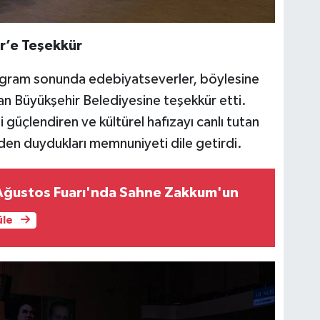
r’e Teşekkür
rogram sonunda edebiyatseverler, böylesine
apan Büyükşehir Belediyesine teşekkür etti.
i güçlendiren ve kültürel hafızayı canlı tutan
den duydukları memnuniyeti dile getirdi.
Ağustos Fuarı'nda Sahne Zakkum'un
üle