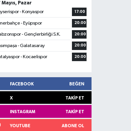
7 Mayıs, Pazar
yserispor - Konyaspor
17:00
nerbahçe - Eyüpspor
20:00
abzonspor - Gençlerbirliği S.K.
20:00
sımpaşa - Galatasaray
20:00
talyaspor - Kocaelispor
20:00
FACEBOOK
BEĞEN
X
TAKIP ET
INSTAGRAM
TAKIP ET
YOUTUBE
ABONE OL