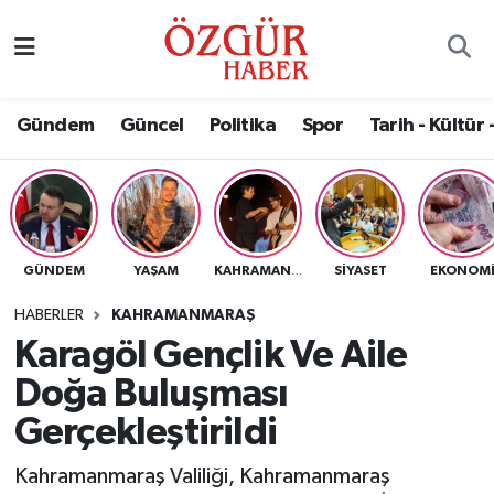
Alısveriş
MODA - GÜZELLİK
Nöbetçi Eczaneler
Gündem
Güncel
Politika
Spor
Tarih - Kültür 
Bilim / Teknoloji
Hava Durumu
Eğitim
Namaz Vakitleri
Ekonomi
Trafik Durumu
GÜNDEM
YAŞAM
SIYASET
EKONOM
KAHRAMANMARAŞ
Güncel
Süper Lig Puan Durumu ve Fikstür
HABERLER
KAHRAMANMARAŞ
Karagöl Gençlik Ve Aile
Gündem
Tüm Manşetler
Doğa Buluşması
Magazin
Son Dakika Haberleri
Gerçekleştirildi
Kahramanmaraş Valiliği, Kahramanmaraş
Politika
Haber Arşivi