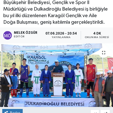
Büyükşehir Belediyesi, Gençlik ve Spor İl
Müdürlüğü ve Dulkadiroğlu Belediyesi iş birliğiyle
Sağlık
bu yıl ilki düzenlenen Karagöl Gençlik ve Aile
Doğa Buluşması, geniş katılımla gerçekleştirildi.
Spor
MELEK ÖZGÜR
07.06.2026 - 20:54
4 DK
Tarih - Kültür - Sanat - Turizm
EDITÖR
YAYINLANMA
OKUNMA SÜRESI
Yaşam
Paylaş
-
+