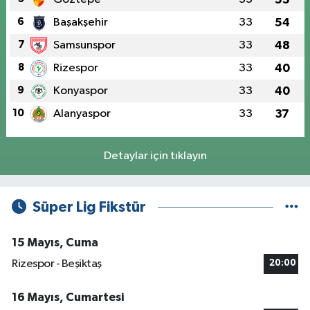
6
Başakşehir
33
54
7
Samsunspor
33
48
8
Rizespor
33
40
9
Konyaspor
33
40
10
Alanyaspor
33
37
Detaylar için tıklayın
Süper Lig Fikstür
15 Mayıs, Cuma
Rizespor - Beşiktaş
20:00
16 Mayıs, Cumartesi