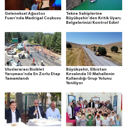
Geleneksel Ağustos
Tekne Sahiplerine
Fuarı’nda Madrigal Coşkusu
Büyükşehir’den Kritik Uyarı;
Belgelerinizi Kontrol Edin!
Uluslararası Bisiklet
Büyükşehir, Elbistan
Yarışması’nda En Zorlu Etap
Kırsalında 10 Mahallenin
Tamamlandı
Kullandığı Grup Yolunu
Yeniliyor