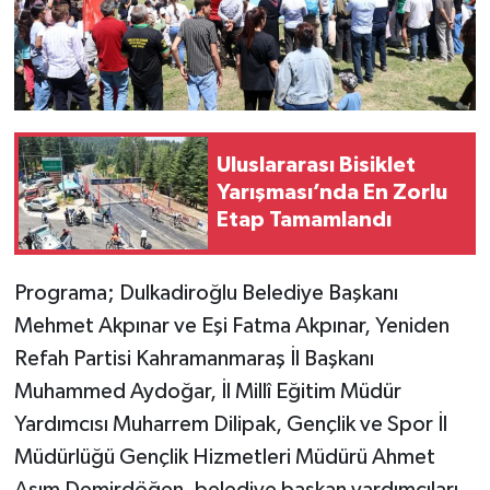
Uluslararası Bisiklet
Yarışması’nda En Zorlu
Etap Tamamlandı
Programa; Dulkadiroğlu Belediye Başkanı
Mehmet Akpınar ve Eşi Fatma Akpınar, Yeniden
Refah Partisi Kahramanmaraş İl Başkanı
Muhammed Aydoğar, İl Millî Eğitim Müdür
Yardımcısı Muharrem Dilipak, Gençlik ve Spor İl
Müdürlüğü Gençlik Hizmetleri Müdürü Ahmet
Asım Demirdöğen, belediye başkan yardımcıları,