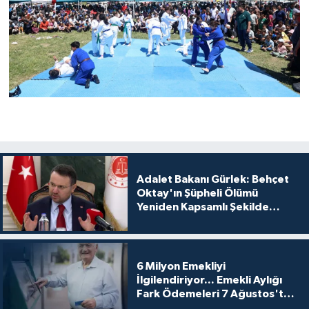
Adalet Bakanı Gürlek: Behçet
Oktay'ın Şüpheli Ölümü
Yeniden Kapsamlı Şekilde
İncelenecek
6 Milyon Emekliyi
İlgilendiriyor... Emekli Aylığı
Fark Ödemeleri 7 Ağustos'ta
Hesaplarda