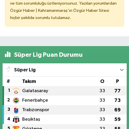
ve tüm sorumluluğu üstleniyorsunuz. Yazılan yorumlardan
Özgür Haber | Kahramanmaraş'ın Özgür Haber Sitesi
hiçbir şekilde sorumlu tutulamaz.
Süper Lig Puan Durumu
Süper Lig
#
Takım
O
P
1
Galatasaray
33
77
2
Fenerbahçe
33
73
3
Trabzonspor
33
69
4
Beşiktaş
33
59
5
Göztepe
33
55