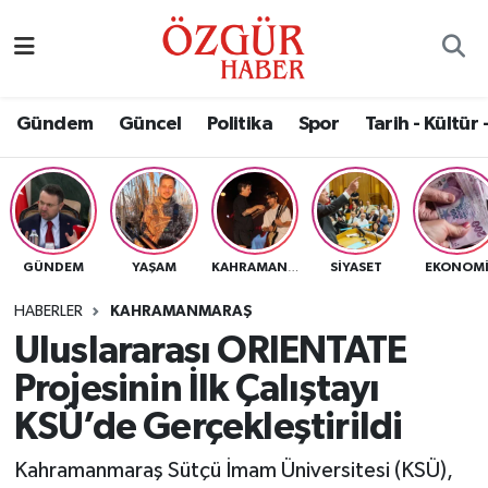
Alısveriş
MODA - GÜZELLİK
Nöbetçi Eczaneler
Gündem
Güncel
Politika
Spor
Tarih - Kültür 
Bilim / Teknoloji
Hava Durumu
Eğitim
Namaz Vakitleri
Ekonomi
Trafik Durumu
GÜNDEM
YAŞAM
SIYASET
EKONOM
KAHRAMANMARAŞ
Güncel
Süper Lig Puan Durumu ve Fikstür
HABERLER
KAHRAMANMARAŞ
Uluslararası ORIENTATE
Gündem
Tüm Manşetler
Projesinin İlk Çalıştayı
Magazin
Son Dakika Haberleri
KSÜ’de Gerçekleştirildi
Kahramanmaraş Sütçü İmam Üniversitesi (KSÜ),
Politika
Haber Arşivi