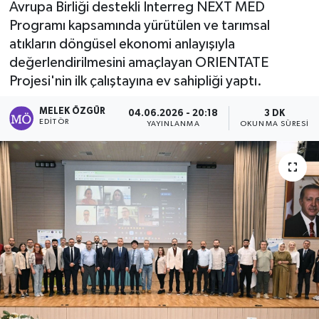
Avrupa Birliği destekli Interreg NEXT MED
Programı kapsamında yürütülen ve tarımsal
Sağlık
atıkların döngüsel ekonomi anlayışıyla
değerlendirilmesini amaçlayan ORIENTATE
Spor
Projesi'nin ilk çalıştayına ev sahipliği yaptı.
Tarih - Kültür - Sanat - Turizm
MELEK ÖZGÜR
04.06.2026 - 20:18
3 DK
EDITÖR
YAYINLANMA
OKUNMA SÜRESI
Yaşam