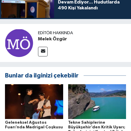
Devam Ediyor... Hudutlarda
490 Kişi Yakalandı
EDITÖR HAKKINDA
Melek Özgür
Bunlar da ilginizi çekebilir
Geleneksel Ağustos
Tekne Sahiplerine
Fuarı’nda Madrigal Coşkusu
Büyükşehir’den Kritik Uyarı;