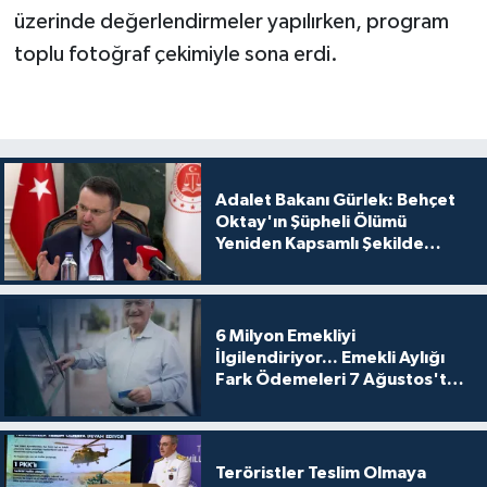
üzerinde değerlendirmeler yapılırken, program
toplu fotoğraf çekimiyle sona erdi.
Adalet Bakanı Gürlek: Behçet
Oktay'ın Şüpheli Ölümü
Yeniden Kapsamlı Şekilde
İncelenecek
6 Milyon Emekliyi
İlgilendiriyor... Emekli Aylığı
Fark Ödemeleri 7 Ağustos'ta
Hesaplarda
Teröristler Teslim Olmaya