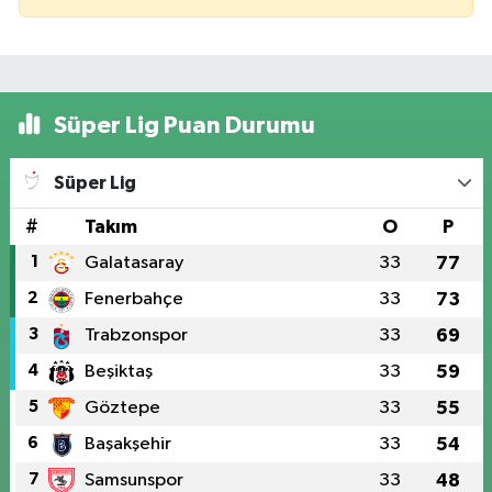
Süper Lig Puan Durumu
Süper Lig
#
Takım
O
P
1
Galatasaray
33
77
2
Fenerbahçe
33
73
3
Trabzonspor
33
69
4
Beşiktaş
33
59
5
Göztepe
33
55
6
Başakşehir
33
54
7
Samsunspor
33
48