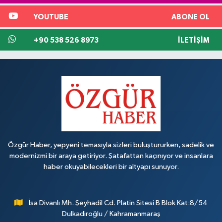
YOUTUBE
ABONE OL
+90 538 526 8973
İLETIŞIM
Özgür Haber, yepyeni temasıyla sizleri buluştururken, sadelik ve
modernizmi bir araya getiriyor. Şatafattan kaçınıyor ve insanlara
haber okuyabilecekleri bir altyapı sunuyor.
İsa Divanlı Mh. Şeyhadil Cd. Platin Sitesi B Blok Kat:8/54
Dulkadiroğlu / Kahramanmaraş