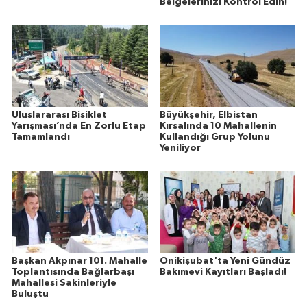
Belgelerinizi Kontrol Edin!
Uluslararası Bisiklet
Büyükşehir, Elbistan
Yarışması’nda En Zorlu Etap
Kırsalında 10 Mahallenin
Tamamlandı
Kullandığı Grup Yolunu
Yeniliyor
Başkan Akpınar 101. Mahalle
Onikişubat'ta Yeni Gündüz
Toplantısında Bağlarbaşı
Bakımevi Kayıtları Başladı!
Mahallesi Sakinleriyle
Buluştu