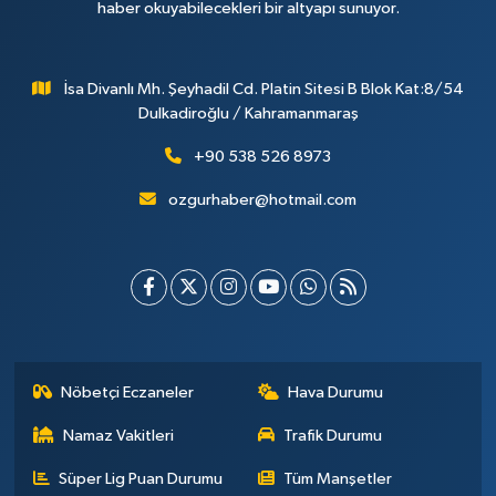
haber okuyabilecekleri bir altyapı sunuyor.
İsa Divanlı Mh. Şeyhadil Cd. Platin Sitesi B Blok Kat:8/54
Dulkadiroğlu / Kahramanmaraş
+90 538 526 8973
ozgurhaber@hotmail.com
Nöbetçi Eczaneler
Hava Durumu
Namaz Vakitleri
Trafik Durumu
Süper Lig Puan Durumu
Tüm Manşetler