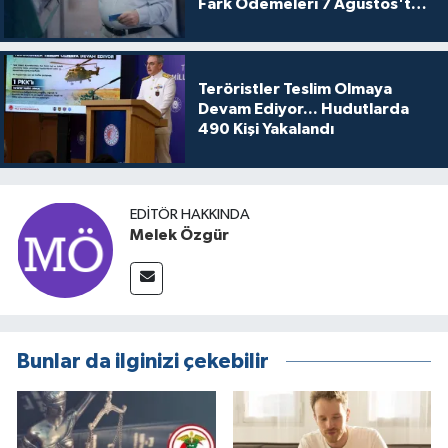
Fark Ödemeleri 7 Ağustos'ta
Hesaplarda
Teröristler Teslim Olmaya
Devam Ediyor... Hudutlarda
490 Kişi Yakalandı
EDITÖR HAKKINDA
Melek Özgür
Bunlar da ilginizi çekebilir