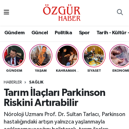
Alısveriş
MODA - GÜZELLİK
Nöbetçi Eczaneler
Gündem
Güncel
Politika
Spor
Tarih - Kültür 
Bilim / Teknoloji
Hava Durumu
Eğitim
Namaz Vakitleri
Ekonomi
Trafik Durumu
GÜNDEM
YAŞAM
SIYASET
EKONOM
KAHRAMANMARAŞ
Güncel
Süper Lig Puan Durumu ve Fikstür
HABERLER
SAĞLIK
Tarım İlaçları Parkinson
Gündem
Tüm Manşetler
Riskini Artırabilir
Magazin
Son Dakika Haberleri
Nöroloji Uzmanı Prof. Dr. Sultan Tarlacı, Parkinson
hastalığındaki artışın yalnızca yaşlanmayla
Politika
Haber Arşivi