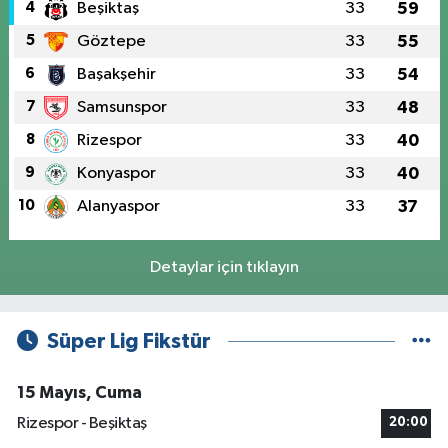
4
Beşiktaş
33
59
5
Göztepe
33
55
6
Başakşehir
33
54
7
Samsunspor
33
48
8
Rizespor
33
40
9
Konyaspor
33
40
10
Alanyaspor
33
37
Detaylar için tıklayın
Süper Lig Fikstür
15 Mayıs, Cuma
Rizespor - Beşiktaş
20:00