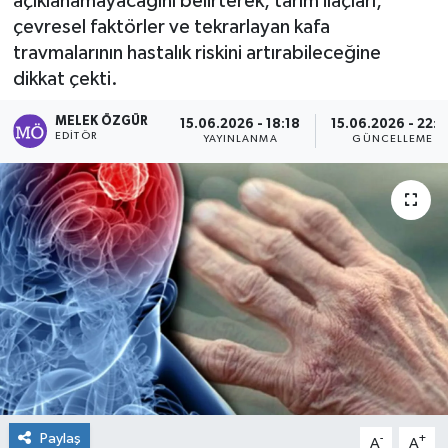
açıklanamayacağını belirterek, tarım ilaçları,
çevresel faktörler ve tekrarlayan kafa
Sağlık
travmalarının hastalık riskini artırabileceğine
dikkat çekti.
Spor
MELEK ÖZGÜR
15.06.2026 - 18:18
15.06.2026 - 22:2
Tarih - Kültür - Sanat - Turizm
EDITÖR
YAYINLANMA
GÜNCELLEME
Yaşam
Paylaş
-
+
A
A