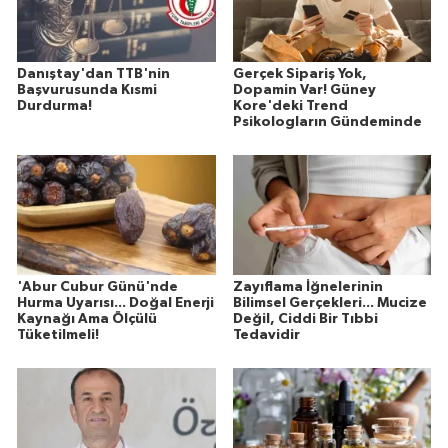
Danıştay'dan TTB'nin
Gerçek Sipariş Yok,
Başvurusunda Kısmi
Dopamin Var! Güney
Durdurma!
Kore'deki Trend
Psikologların Gündeminde
'Abur Cubur Günü'nde
Zayıflama İğnelerinin
Hurma Uyarısı... Doğal Enerji
Bilimsel Gerçekleri... Mucize
Kaynağı Ama Ölçülü
Değil, Ciddi Bir Tıbbi
Tüketilmeli!
Tedavidir