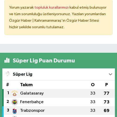
Yorum yazarak
topluluk kurallarımızı
kabul etmiş bulunuyor
ve tüm sorumluluğu üstleniyorsunuz. Yazılan yorumlardan
Özgür Haber | Kahramanmaraş'ın Özgür Haber Sitesi
hiçbir şekilde sorumlu tutulamaz.
Süper Lig Puan Durumu
Süper Lig
#
Takım
O
P
1
Galatasaray
33
77
2
Fenerbahçe
33
73
3
Trabzonspor
33
69