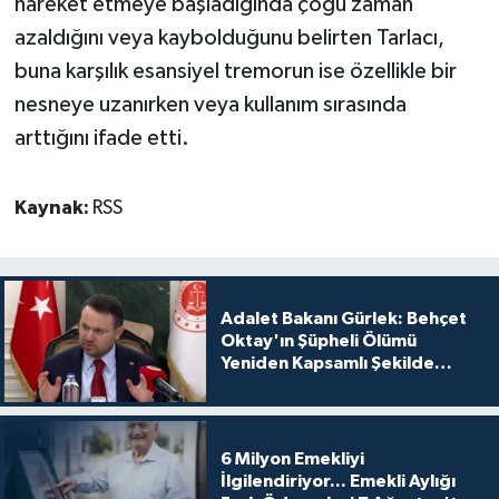
hareket etmeye başladığında çoğu zaman
azaldığını veya kaybolduğunu belirten Tarlacı,
buna karşılık esansiyel tremorun ise özellikle bir
nesneye uzanırken veya kullanım sırasında
arttığını ifade etti.
Kaynak:
RSS
Adalet Bakanı Gürlek: Behçet
Oktay'ın Şüpheli Ölümü
Yeniden Kapsamlı Şekilde
İncelenecek
6 Milyon Emekliyi
İlgilendiriyor... Emekli Aylığı