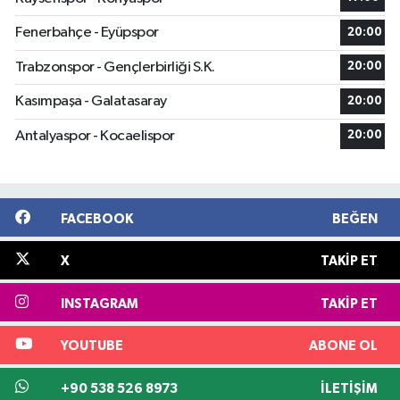
Fenerbahçe - Eyüpspor
20:00
Trabzonspor - Gençlerbirliği S.K.
20:00
Kasımpaşa - Galatasaray
20:00
Antalyaspor - Kocaelispor
20:00
FACEBOOK
BEĞEN
X
TAKIP ET
INSTAGRAM
TAKIP ET
YOUTUBE
ABONE OL
+90 538 526 8973
İLETIŞIM