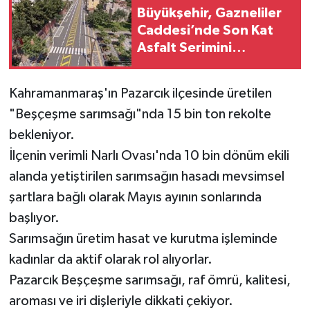
Büyükşehir, Gazneliler
Caddesi’nde Son Kat
Asfalt Serimini
Sürdürüyor
Kahramanmaraş'ın Pazarcık ilçesinde üretilen
"Beşçeşme sarımsağı"nda 15 bin ton rekolte
bekleniyor.
İlçenin verimli Narlı Ovası'nda 10 bin dönüm ekili
alanda yetiştirilen sarımsağın hasadı mevsimsel
şartlara bağlı olarak Mayıs ayının sonlarında
başlıyor.
Sarımsağın üretim hasat ve kurutma işleminde
kadınlar da aktif olarak rol alıyorlar.
Pazarcık Beşçeşme sarımsağı, raf ömrü, kalitesi,
aroması ve iri dişleriyle dikkati çekiyor.