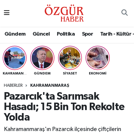
Alısveriş
MODA - GÜZELLİK
Nöbetçi Eczaneler
Gündem
Güncel
Politika
Spor
Tarih - Kültür 
Bilim / Teknoloji
Hava Durumu
Eğitim
Namaz Vakitleri
Ekonomi
Trafik Durumu
GÜNDEM
SIYASET
EKONOMI
KAHRAMANMARAŞ
Güncel
Süper Lig Puan Durumu ve Fikstür
HABERLER
KAHRAMANMARAŞ
Pazarcık'ta Sarımsak
Gündem
Tüm Manşetler
Hasadı; 15 Bin Ton Rekolte
Magazin
Son Dakika Haberleri
Yolda
Kahramanmaraş'ın Pazarcık ilçesinde çiftçilerin
Politika
Haber Arşivi