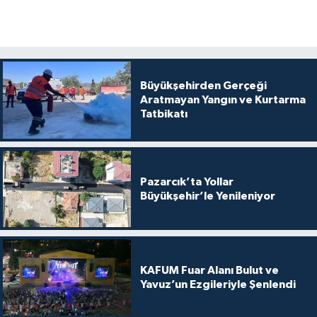
Büyükşehirden Gerçeği
Aratmayan Yangın ve Kurtarma
Tatbikatı
Pazarcık’ta Yollar
Büyükşehir’le Yenileniyor
KAFUM Fuar Alanı Bulut ve
Yavuz’un Ezgileriyle Şenlendi