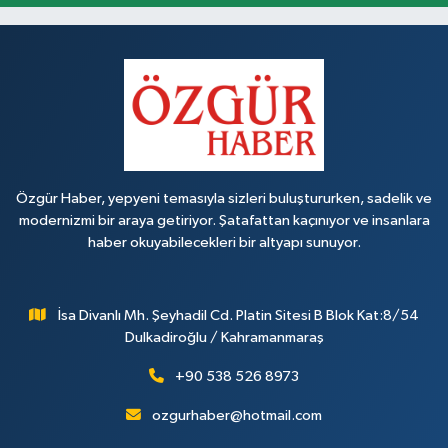
Özgür Haber, yepyeni temasıyla sizleri buluştururken, sadelik ve
modernizmi bir araya getiriyor. Şatafattan kaçınıyor ve insanlara
haber okuyabilecekleri bir altyapı sunuyor.
İsa Divanlı Mh. Şeyhadil Cd. Platin Sitesi B Blok Kat:8/54
Dulkadiroğlu / Kahramanmaraş
+90 538 526 8973
ozgurhaber@hotmail.com