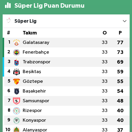
Süper Lig Puan Durumu
Süper Lig
#
Takım
O
P
1
Galatasaray
33
77
2
Fenerbahçe
33
73
3
Trabzonspor
33
69
4
Beşiktaş
33
59
5
Göztepe
33
55
6
Başakşehir
33
54
7
Samsunspor
33
48
8
Rizespor
33
40
9
Konyaspor
33
40
10
Alanyaspor
33
37