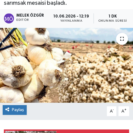
sarımsak mesaisi başladı.
Sağlık
MELEK ÖZGÜR
10.06.2026 - 12:19
1 DK
EDITÖR
YAYINLANMA
OKUNMA SÜRESI
Spor
Tarih - Kültür - Sanat - Turizm
Yaşam
Paylaş
-
+
A
A