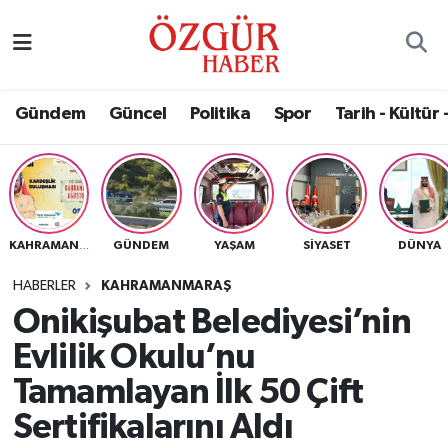
Alısveriş
MODA - GÜZELLİK
Nöbetçi Eczaneler
Gündem
Güncel
Politika
Spor
Tarih - Kültür 
Bilim / Teknoloji
Hava Durumu
Eğitim
Namaz Vakitleri
Ekonomi
Trafik Durumu
GÜNDEM
YAŞAM
SIYASET
DÜNYA
KAHRAMANMARAŞ
Güncel
Süper Lig Puan Durumu ve Fikstür
HABERLER
KAHRAMANMARAŞ
Onikişubat Belediyesi’nin
Gündem
Tüm Manşetler
Evlilik Okulu’nu
Magazin
Son Dakika Haberleri
Tamamlayan İlk 50 Çift
Sertifikalarını Aldı
Politika
Haber Arşivi