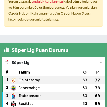
Yorum yazarak
topluluk kurallarımızı
kabul etmiş bulunuyor
ve tüm sorumluluğu üstleniyorsunuz. Yazılan yorumlardan
Özgür Haber | Kahramanmaraş'ın Özgür Haber Sitesi
hiçbir şekilde sorumlu tutulamaz.
Süper Lig Puan Durumu
Süper Lig
#
Takım
O
P
1
Galatasaray
33
77
2
Fenerbahçe
33
73
3
Trabzonspor
33
69
4
Beşiktaş
33
59