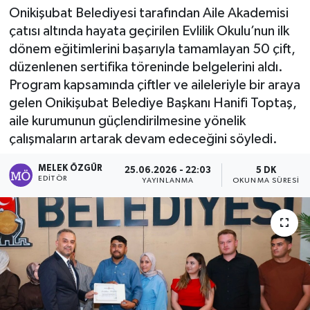
Onikişubat Belediyesi tarafından Aile Akademisi
Sağlık
çatısı altında hayata geçirilen Evlilik Okulu’nun ilk
dönem eğitimlerini başarıyla tamamlayan 50 çift,
Spor
düzenlenen sertifika töreninde belgelerini aldı.
Program kapsamında çiftler ve aileleriyle bir araya
Tarih - Kültür - Sanat - Turizm
gelen Onikişubat Belediye Başkanı Hanifi Toptaş,
aile kurumunun güçlendirilmesine yönelik
Yaşam
çalışmaların artarak devam edeceğini söyledi.
MELEK ÖZGÜR
25.06.2026 - 22:03
5 DK
EDITÖR
YAYINLANMA
OKUNMA SÜRESI