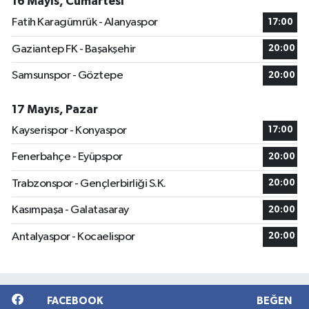
16 Mayıs, Cumartesi
Fatih Karagümrük - Alanyaspor
17:00
Gaziantep FK - Başakşehir
20:00
Samsunspor - Göztepe
20:00
17 Mayıs, Pazar
Kayserispor - Konyaspor
17:00
Fenerbahçe - Eyüpspor
20:00
Trabzonspor - Gençlerbirliği S.K.
20:00
Kasımpaşa - Galatasaray
20:00
Antalyaspor - Kocaelispor
20:00
FACEBOOK
BEĞEN