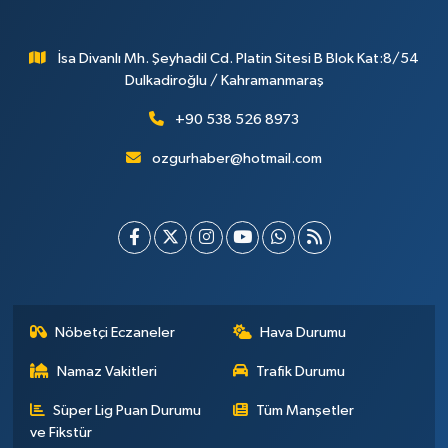
İsa Divanlı Mh. Şeyhadil Cd. Platin Sitesi B Blok Kat:8/54
Dulkadiroğlu / Kahramanmaraş
+90 538 526 8973
ozgurhaber@hotmail.com
Nöbetçi Eczaneler
Hava Durumu
Namaz Vakitleri
Trafik Durumu
Süper Lig Puan Durumu
Tüm Manşetler
ve Fikstür