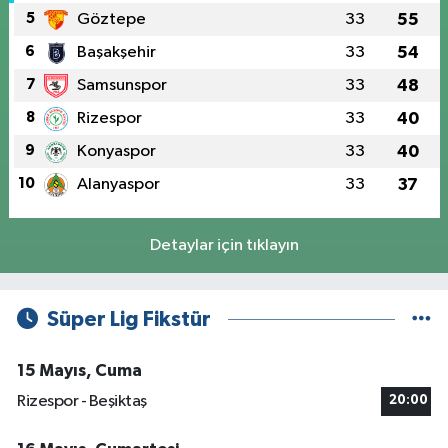
5
Göztepe
33
55
6
Başakşehir
33
54
7
Samsunspor
33
48
8
Rizespor
33
40
9
Konyaspor
33
40
10
Alanyaspor
33
37
Detaylar için tıklayın
Süper Lig Fikstür
15 Mayıs, Cuma
Rizespor - Beşiktaş
20:00