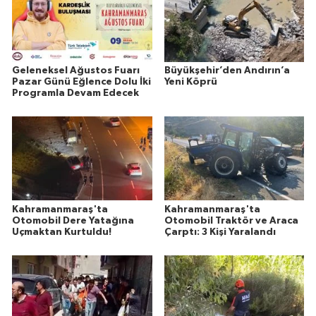
Geleneksel Ağustos Fuarı
Büyükşehir’den Andırın’a
Pazar Günü Eğlence Dolu İki
Yeni Köprü
Programla Devam Edecek
Kahramanmaraş'ta
Kahramanmaraş'ta
Otomobil Dere Yatağına
Otomobil Traktör ve Araca
Uçmaktan Kurtuldu!
Çarptı: 3 Kişi Yaralandı