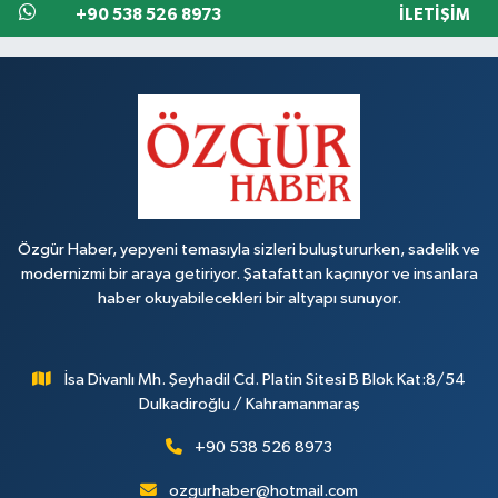
+90 538 526 8973
İLETIŞIM
Özgür Haber, yepyeni temasıyla sizleri buluştururken, sadelik ve
modernizmi bir araya getiriyor. Şatafattan kaçınıyor ve insanlara
haber okuyabilecekleri bir altyapı sunuyor.
İsa Divanlı Mh. Şeyhadil Cd. Platin Sitesi B Blok Kat:8/54
Dulkadiroğlu / Kahramanmaraş
+90 538 526 8973
ozgurhaber@hotmail.com