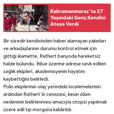
Kahramanmaraş'ta 27
Yaşındaki Genç Kendini
Ateşe Verdi
Bir süredir kendisinden haber alamayan yakınları
ve arkadaşlarının durumu kontrol etmek için
gittiği ikamette, Rathert banyoda hareketsiz
halde bulundu. İhbar üzerine adrese sevk edilen
sağlık ekipleri, akademisyenin hayatını
kaybettiğini belirledi.
Polis ekiplerinin olay yerindeki incelemelerinin
ardından Rathert’in cenazesi, kesin ölüm
nedeninin belirlenmesi amacıyla otopsi yapılmak
üzere adli tıp morguna kaldırıldı.