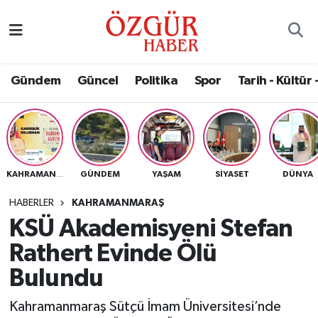
Alısveriş
MODA - GÜZELLİK
Nöbetçi Eczaneler
Gündem
Güncel
Politika
Spor
Tarih - Kültür 
Bilim / Teknoloji
Hava Durumu
Eğitim
Namaz Vakitleri
Ekonomi
Trafik Durumu
GÜNDEM
YAŞAM
SIYASET
DÜNYA
KAHRAMANMARAŞ
Güncel
Süper Lig Puan Durumu ve Fikstür
HABERLER
KAHRAMANMARAŞ
KSÜ Akademisyeni Stefan
Gündem
Tüm Manşetler
Rathert Evinde Ölü
Magazin
Son Dakika Haberleri
Bulundu
Kahramanmaraş Sütçü İmam Üniversitesi’nde
Politika
Haber Arşivi