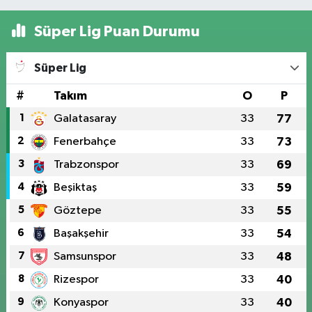
Süper Lig Puan Durumu
Süper Lig
#
Takım
O
P
1
Galatasaray
33
77
2
Fenerbahçe
33
73
3
Trabzonspor
33
69
4
Beşiktaş
33
59
5
Göztepe
33
55
6
Başakşehir
33
54
7
Samsunspor
33
48
8
Rizespor
33
40
9
Konyaspor
33
40