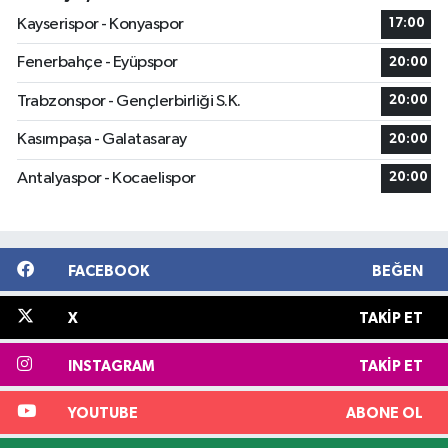
Kayserispor - Konyaspor
17:00
Fenerbahçe - Eyüpspor
20:00
Trabzonspor - Gençlerbirliği S.K.
20:00
Kasımpaşa - Galatasaray
20:00
Antalyaspor - Kocaelispor
20:00
FACEBOOK
BEĞEN
X
TAKIP ET
INSTAGRAM
TAKIP ET
YOUTUBE
ABONE OL