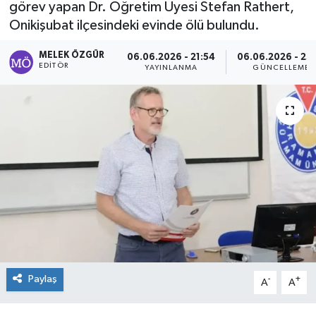
görev yapan Dr. Öğretim Üyesi Stefan Rathert,
Onikişubat ilçesindeki evinde ölü bulundu.
Sağlık
MELEK ÖZGÜR
06.06.2026 - 21:54
06.06.2026 - 23:
Spor
EDITÖR
YAYINLANMA
GÜNCELLEME
Tarih - Kültür - Sanat - Turizm
Yaşam
Paylaş
-
+
A
A