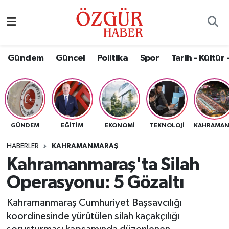
Alısveriş
MODA - GÜZELLİK
Nöbetçi Eczaneler
Gündem
Güncel
Politika
Spor
Tarih - Kültür 
Bilim / Teknoloji
Hava Durumu
Eğitim
Namaz Vakitleri
Ekonomi
Trafik Durumu
GÜNDEM
EĞITIM
EKONOMI
TEKNOLOJI
Güncel
Süper Lig Puan Durumu ve Fikstür
HABERLER
KAHRAMANMARAŞ
Kahramanmaraş'ta Silah
Gündem
Tüm Manşetler
Operasyonu: 5 Gözaltı
Magazin
Son Dakika Haberleri
Kahramanmaraş Cumhuriyet Başsavcılığı
koordinesinde yürütülen silah kaçakçılığı
Politika
Haber Arşivi