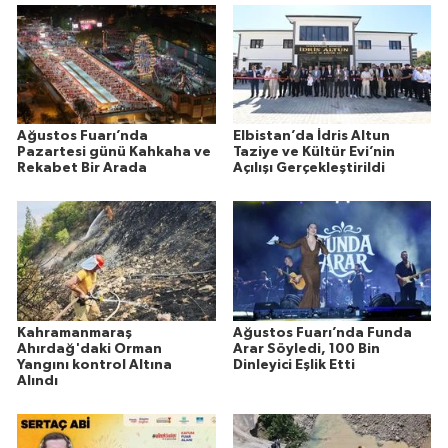
Ağustos Fuarı’nda
Elbistan’da İdris Altun
Pazartesi günü Kahkaha ve
Taziye ve Kültür Evi’nin
Rekabet Bir Arada
Açılışı Gerçekleştirildi
Kahramanmaraş
Ağustos Fuarı’nda Funda
Ahırdağ'daki Orman
Arar Söyledi, 100 Bin
Yangını kontrol Altına
Dinleyici Eşlik Etti
Alındı