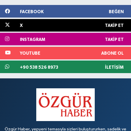
FACEBOOK
BEĞEN
X
TAKIP ET
INSTAGRAM
TAKIP ET
YOUTUBE
ABONE OL
+90 538 526 8973
İLETIŞIM
Özgür Haber, yepyeni temasıyla sizleri buluştururken, sadelik ve