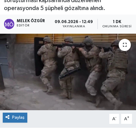
soruşturması kapsamında düzenlenen
operasyonda 5 şüpheli gözaltına alındı.
Sağlık
MELEK ÖZGÜR
09.06.2026 - 12:49
1 DK
Spor
EDITÖR
YAYINLANMA
OKUNMA SÜRESI
Tarih - Kültür - Sanat - Turizm
Yaşam
Paylaş
-
+
A
A