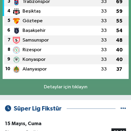
3
Trabzonspor
33
69
4
Beşiktaş
33
59
5
Göztepe
33
55
6
Başakşehir
33
54
7
Samsunspor
33
48
8
Rizespor
33
40
9
Konyaspor
33
40
10
Alanyaspor
33
37
Detaylar için tıklayın
Süper Lig Fikstür
15 Mayıs, Cuma