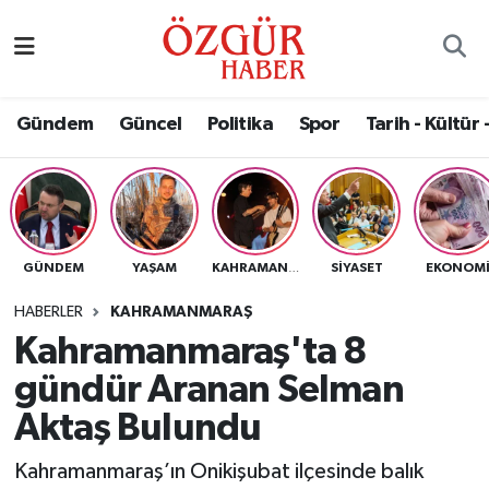
Alısveriş
MODA - GÜZELLİK
Nöbetçi Eczaneler
Gündem
Güncel
Politika
Spor
Tarih - Kültür 
Bilim / Teknoloji
Hava Durumu
Eğitim
Namaz Vakitleri
Ekonomi
Trafik Durumu
GÜNDEM
YAŞAM
SIYASET
EKONOM
KAHRAMANMARAŞ
Güncel
Süper Lig Puan Durumu ve Fikstür
HABERLER
KAHRAMANMARAŞ
Kahramanmaraş'ta 8
Gündem
Tüm Manşetler
gündür Aranan Selman
Magazin
Son Dakika Haberleri
Aktaş Bulundu
Kahramanmaraş’ın Onikişubat ilçesinde balık
Politika
Haber Arşivi