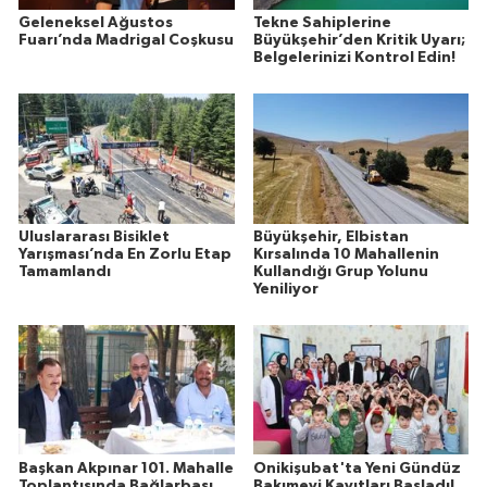
Geleneksel Ağustos
Tekne Sahiplerine
Fuarı’nda Madrigal Coşkusu
Büyükşehir’den Kritik Uyarı;
Belgelerinizi Kontrol Edin!
Uluslararası Bisiklet
Büyükşehir, Elbistan
Yarışması’nda En Zorlu Etap
Kırsalında 10 Mahallenin
Tamamlandı
Kullandığı Grup Yolunu
Yeniliyor
Başkan Akpınar 101. Mahalle
Onikişubat'ta Yeni Gündüz
Toplantısında Bağlarbaşı
Bakımevi Kayıtları Başladı!