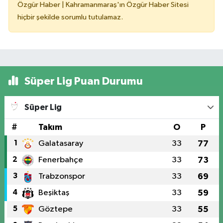
Özgür Haber | Kahramanmaraş'ın Özgür Haber Sitesi
hiçbir şekilde sorumlu tutulamaz.
Süper Lig Puan Durumu
Süper Lig
#
Takım
O
P
1
Galatasaray
33
77
2
Fenerbahçe
33
73
3
Trabzonspor
33
69
4
Beşiktaş
33
59
5
Göztepe
33
55