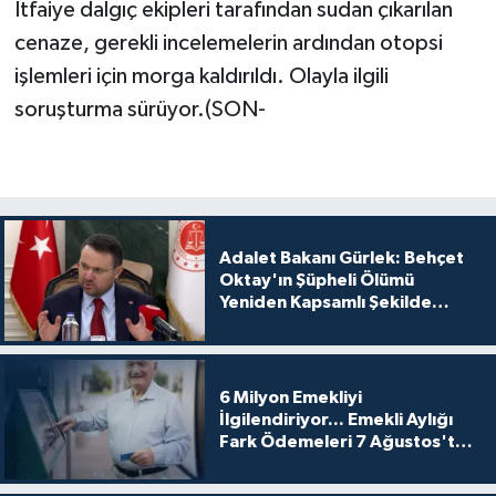
İtfaiye dalgıç ekipleri tarafından sudan çıkarılan
cenaze, gerekli incelemelerin ardından otopsi
işlemleri için morga kaldırıldı. Olayla ilgili
soruşturma sürüyor.(SON-
Adalet Bakanı Gürlek: Behçet
Oktay'ın Şüpheli Ölümü
Yeniden Kapsamlı Şekilde
İncelenecek
6 Milyon Emekliyi
İlgilendiriyor... Emekli Aylığı
Fark Ödemeleri 7 Ağustos'ta
Hesaplarda