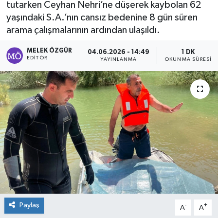
tutarken Ceyhan Nehri’ne düşerek kaybolan 62
yaşındaki S.A.’nın cansız bedenine 8 gün süren
Sağlık
arama çalışmalarının ardından ulaşıldı.
Spor
MELEK ÖZGÜR
04.06.2026 - 14:49
1 DK
EDITÖR
YAYINLANMA
OKUNMA SÜRESI
Tarih - Kültür - Sanat - Turizm
Yaşam
Paylaş
-
+
A
A