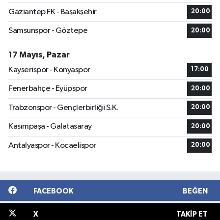
Gaziantep FK - Başakşehir
20:00
Samsunspor - Göztepe
20:00
17 Mayıs, Pazar
Kayserispor - Konyaspor
17:00
Fenerbahçe - Eyüpspor
20:00
Trabzonspor - Gençlerbirliği S.K.
20:00
Kasımpaşa - Galatasaray
20:00
Antalyaspor - Kocaelispor
20:00
FACEBOOK
BEĞEN
X
TAKIP ET