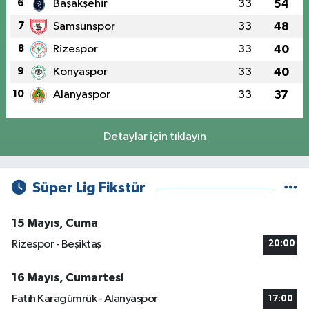
6
Başakşehir
33
54
7
Samsunspor
33
48
8
Rizespor
33
40
9
Konyaspor
33
40
10
Alanyaspor
33
37
Detaylar için tıklayın
Süper Lig Fikstür
15 Mayıs, Cuma
Rizespor - Beşiktaş
20:00
16 Mayıs, Cumartesi
Fatih Karagümrük - Alanyaspor
17:00