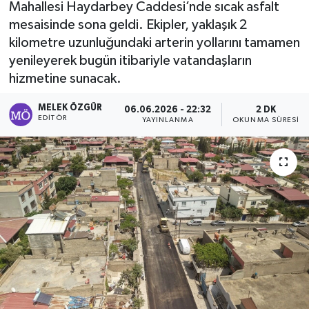
Mahallesi Haydarbey Caddesi’nde sıcak asfalt
mesaisinde sona geldi. Ekipler, yaklaşık 2
Sağlık
kilometre uzunluğundaki arterin yollarını tamamen
yenileyerek bugün itibariyle vatandaşların
Spor
hizmetine sunacak.
Tarih - Kültür - Sanat - Turizm
MELEK ÖZGÜR
06.06.2026 - 22:32
2 DK
EDITÖR
YAYINLANMA
OKUNMA SÜRESI
Yaşam