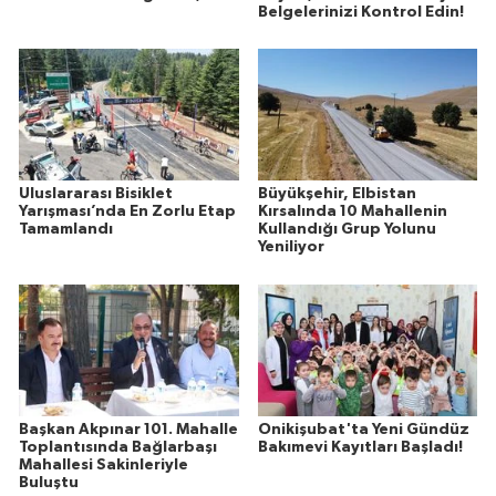
Belgelerinizi Kontrol Edin!
Uluslararası Bisiklet
Büyükşehir, Elbistan
Yarışması’nda En Zorlu Etap
Kırsalında 10 Mahallenin
Tamamlandı
Kullandığı Grup Yolunu
Yeniliyor
Başkan Akpınar 101. Mahalle
Onikişubat'ta Yeni Gündüz
Toplantısında Bağlarbaşı
Bakımevi Kayıtları Başladı!
Mahallesi Sakinleriyle
Buluştu