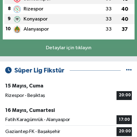
8
Rizespor
33
40
9
Konyaspor
33
40
10
Alanyaspor
33
37
Detaylar için tıklayın
Süper Lig Fikstür
15 Mayıs, Cuma
Rizespor - Beşiktaş
20:00
16 Mayıs, Cumartesi
Fatih Karagümrük - Alanyaspor
17:00
Gaziantep FK - Başakşehir
20:00