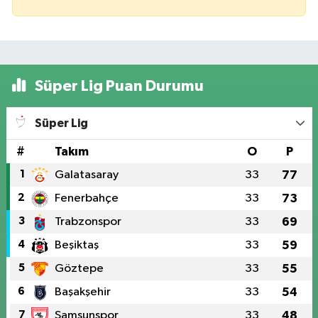
Süper Lig Puan Durumu
Süper Lig
#
Takım
O
P
1
Galatasaray
33
77
2
Fenerbahçe
33
73
3
Trabzonspor
33
69
4
Beşiktaş
33
59
5
Göztepe
33
55
6
Başakşehir
33
54
7
Samsunspor
33
48