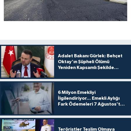
Adalet Bakanı Gürlek: Behçet
Oktay'ın Şüpheli Ölümü
Yeniden Kapsamlı Şekilde
İncelenecek
6 Milyon Emekliyi
İlgilendiriyor... Emekli Aylığı
Fark Ödemeleri 7 Ağustos'ta
Hesaplarda
Teröristler Teslim Olmaya