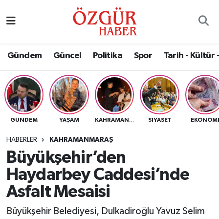
Alısveriş
MODA - GÜZELLİK
Nöbetçi Eczaneler
Gündem
Güncel
Politika
Spor
Tarih - Kültür 
Bilim / Teknoloji
Hava Durumu
Eğitim
Namaz Vakitleri
Ekonomi
Trafik Durumu
GÜNDEM
YAŞAM
SIYASET
EKONOM
KAHRAMANMARAŞ
Güncel
Süper Lig Puan Durumu ve Fikstür
HABERLER
KAHRAMANMARAŞ
Büyükşehir’den
Gündem
Tüm Manşetler
Haydarbey Caddesi’nde
Magazin
Son Dakika Haberleri
Asfalt Mesaisi
Büyükşehir Belediyesi, Dulkadiroğlu Yavuz Selim
Politika
Haber Arşivi