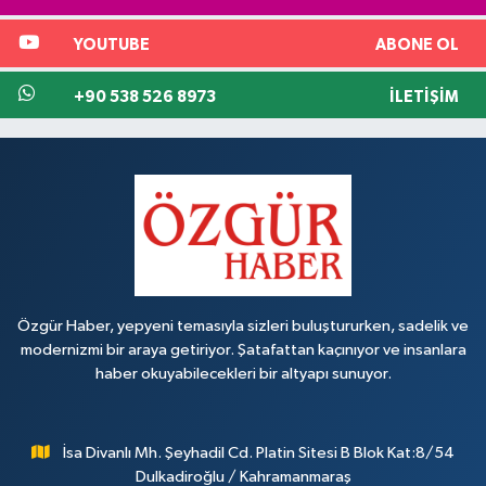
YOUTUBE
ABONE OL
+90 538 526 8973
İLETIŞIM
Özgür Haber, yepyeni temasıyla sizleri buluştururken, sadelik ve
modernizmi bir araya getiriyor. Şatafattan kaçınıyor ve insanlara
haber okuyabilecekleri bir altyapı sunuyor.
İsa Divanlı Mh. Şeyhadil Cd. Platin Sitesi B Blok Kat:8/54
Dulkadiroğlu / Kahramanmaraş