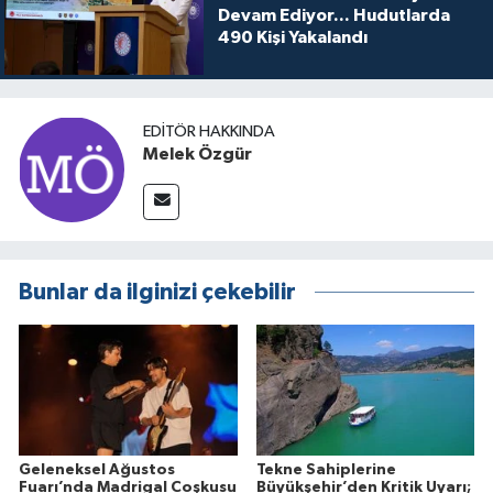
Devam Ediyor... Hudutlarda
490 Kişi Yakalandı
EDITÖR HAKKINDA
Melek Özgür
Bunlar da ilginizi çekebilir
Geleneksel Ağustos
Tekne Sahiplerine
Fuarı’nda Madrigal Coşkusu
Büyükşehir’den Kritik Uyarı;